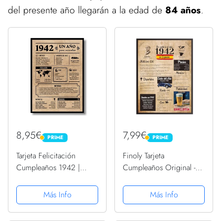
del presente año llegarán a la edad de
84 años
.
8,95€
7,99€
PRIME
PRIME
PRIME
PRIME
Tarjeta Felicitación
Finoly Tarjeta
Cumpleaños 1942 |
Cumpleaños Original -
Regalo de Cumpleaños |
Póster Cumpleaños
Año de Nacimiento
Vintage 1942 - Regalo
Más Info
Más Info
1942 | Póster
Cumpleaños Hombre -
Cumpleaños Vintage |
Regalo Cumpleaños