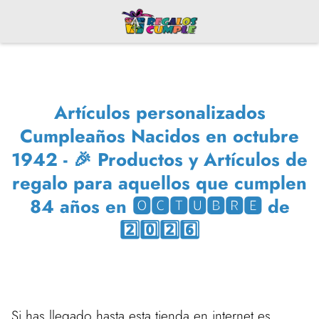
Artículos personalizados
Cumpleaños Nacidos en octubre
1942 - 🎉 Productos y Artículos de
regalo para aquellos que cumplen
84 años en 🅾🅲🆃🆄🅱🆁🅴 de
2️⃣0️⃣2️⃣6️⃣
Si has llegado hasta esta tienda en internet es