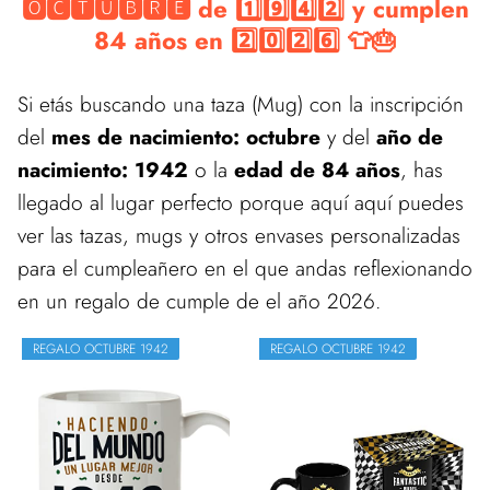
🅾🅲🆃🆄🅱🆁🅴 de 1️⃣9️⃣4️⃣2️⃣ y cumplen
84 años en 2️⃣0️⃣2️⃣6️⃣ 👕🎂
Si etás buscando una taza (Mug) con la inscripción
del
mes de nacimiento: octubre
y del
año de
nacimiento: 1942
o la
edad de 84 años
, has
llegado al lugar perfecto porque aquí aquí puedes
ver las tazas, mugs y otros envases personalizadas
para el cumpleañero en el que andas reflexionando
en un regalo de cumple de el año 2026.
REGALO OCTUBRE 1942
REGALO OCTUBRE 1942