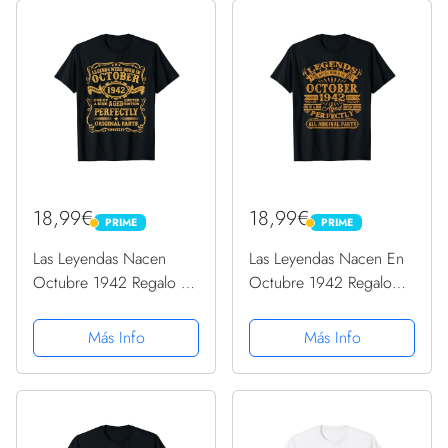
cumpleaños hombre |
Mujer - Regalos
cumpleaños mujer |...
Originales Cumpleaños
-...
18,99€
18,99€
PRIME
PRIME
PRIME
PRIME
Las Leyendas Nacen
Las Leyendas Nacen En
Octubre 1942 Regalo 82
Octubre 1942 Regalo
Años Hecho En 1942
Hombre 82 Años
Camiseta
Camiseta
Más Info
Más Info