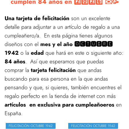
cumplen 84 años en 2️⃣0️⃣2️⃣6️⃣ ✉️🥳
Una tarjeta de felicitación
son un excelente
detalle para adjuntar a un artículo de regalo a una
cumpleañero/a. En esta página tienes algunos
diseños con el
mes y el año 🅾🅲🆃🆄🅱🆁🅴
1942
o la
edad
que hará en este o siguiente año:
84 años
. Así que esperamos que puedas
comprar la
tarjeta felicitación
que andas
buscando para esa persona en la que andas
pensando y que, si quieres, también encuentres el
regalo perfecto en la tienda de internet con más
artículos en exclusiva para cumpleañoeros
en
España.
FELICITACIÓN OCTUBRE 1942
FELICITACIÓN OCTUBRE 1942