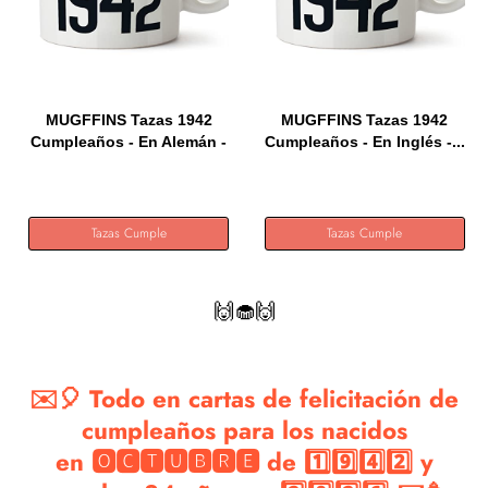
MUGFFINS Tazas 1942
MUGFFINS Tazas 1942
Cumpleaños - En Alemán -
Cumpleaños - En Inglés -...
Ich...
Tazas Cumple
Tazas Cumple
🙌🧁🙌
✉️🎈 Todo en cartas de felicitación de
cumpleaños para los nacidos
en 🅾🅲🆃🆄🅱🆁🅴 de 1️⃣9️⃣4️⃣2️⃣ y