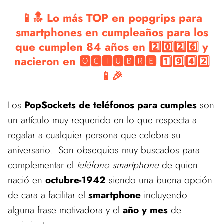
📱🔝 Lo más TOP en popgrips para
smartphones en cumpleaños para los
que cumplen 84 años en 2️⃣0️⃣2️⃣6️⃣ y
nacieron en 🅾🅲🆃🆄🅱🆁🅴 1️⃣9️⃣4️⃣2️⃣
📱🎉
Los
PopSockets de teléfonos para cumples
son
un artículo muy requerido en lo que respecta a
regalar a cualquier persona que celebra su
aniversario. Son obsequios muy buscados para
complementar el
teléfono smartphone
de quien
nació en
octubre-1942
siendo una buena opción
de cara a facilitar el
smartphone
incluyendo
alguna frase motivadora y el
año y mes
de