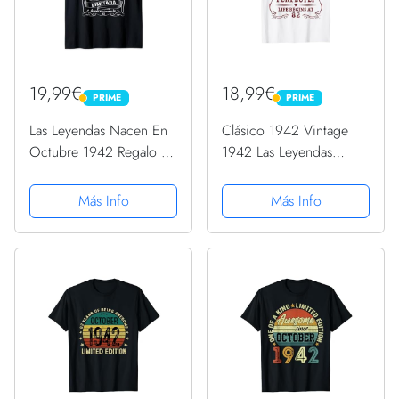
19,99€
18,99€
PRIME
PRIME
PRIME
PRIME
Las Leyendas Nacen En
Clásico 1942 Vintage
Octubre 1942 Regalo 82
1942 Las Leyendas
Años Cumpleaños
Nacen En Octubre 1942
Camiseta sin Mangas
Camiseta
Más Info
Más Info