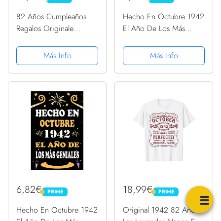
PRIME
PRIME
82 Años Cumpleaños
Hecho En Octubre 1942
Regalos Originale
El Año De Los Más
Hombre Octubre 1942
Geniales: 78 años. Libro
Camiseta
de visitas, cuaderno, 110
Más Info
Más Info
páginas de
felicitaciones, idea de
regalo, regalo de
aniversario...
6,82€
18,99€
PRIME
PRIME
PRIME
PRIME
Hecho En Octubre 1942
Original 1942 82 Años