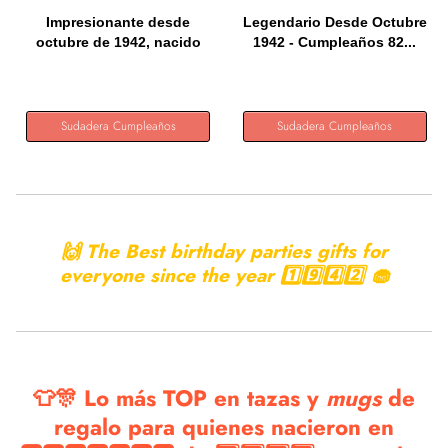
Impresionante desde
Legendario Desde Octubre
octubre de 1942, nacido
1942 - Cumpleaños 82...
en...
Sudadera Cumpleaños
Sudadera Cumpleaños
🙌 The Best birthday parties gifts for
everyone since the year 1️⃣9️⃣4️⃣2️⃣ 🧁
👕🎊 Lo más TOP en tazas y
mugs
de
regalo para quienes nacieron en