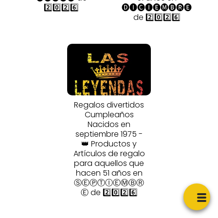
2️⃣0️⃣2️⃣6️⃣
🅓🅘🅒🅘🅔🅜🅑🅡🅔
de 2️⃣0️⃣2️⃣6️⃣
Regalos divertidos
Cumpleaños
Nacidos en
septiembre 1975 -
👑 Productos y
Artículos de regalo
para aquellos que
hacen 51 años en
ⓈⒺⓅⓉⒾⒺⓂⒷⓇ
Ⓔ de 2️⃣0️⃣2️⃣6️⃣