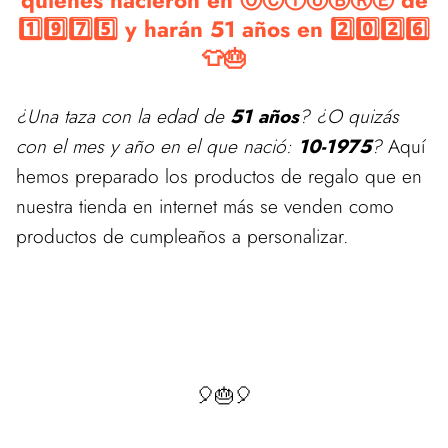
quienes nacieron en ⓄⒸⓉⓊⒷⓇⒺ de
1️⃣9️⃣7️⃣5️⃣ y harán 51 años en 2️⃣0️⃣2️⃣6️⃣
👕🎂
¿Una taza con la edad de
51 años
? ¿O quizás
con el mes y año en el que nació:
10-1975
?
Aquí
hemos preparado los productos de regalo que en
nuestra tienda en internet más se venden como
productos de cumpleaños a personalizar.
🎈🎂🎈