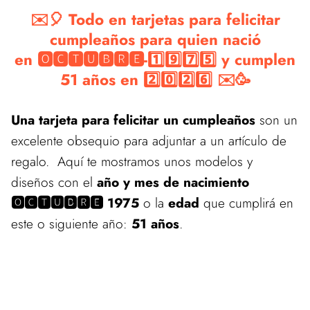
✉️🎈 Todo en tarjetas para felicitar
cumpleaños para quien nació
en 🅾🅲🆃🆄🅱🆁🅴-1️⃣9️⃣7️⃣5️⃣ y cumplen
51 años en 2️⃣0️⃣2️⃣6️⃣ ✉️🥳
Una tarjeta para felicitar un cumpleaños
son un
excelente obsequio para adjuntar a un artículo de
regalo. Aquí te mostramos unos modelos y
diseños con el
año y mes de nacimiento
🅾🅲🆃🆄🅱🆁🅴 1975
o la
edad
que cumplirá en
este o siguiente año:
51 años
.