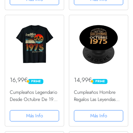
16,99€
14,99€
PRIME
PRIME
PRIME
PRIME
Cumpleaños Legendario
Cumpleaños Hombre
Desde Octubre De 1975
Regalos Las Leyendas
Regalo. Camiseta
Octubre 1975
PopSockets PopGrip
Más Info
Más Info
Intercambiable