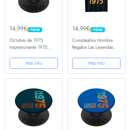
14,99€
14,99€
PRIME
PRIME
PRIME
PRIME
Octubre de 1975
Cumpleaños Hombre
Impresionante 1975
Regalos Las Leyendas
Vintage 1975 Retro 1975
Octubre 1975 Camiseta
Edición PopSockets
Más Info
Más Info
PopGrip Intercambiable