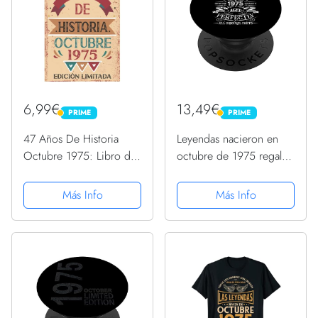
6,99€
13,49€
PRIME
PRIME
PRIME
PRIME
47 Años De Historia
Leyendas nacieron en
Octubre 1975: Libro de
octubre de 1975 regalo
visitas, cuaderno, 110
de cumpleaños
páginas de
PopSockets PopGrip
Más Info
Más Info
felicitaciones, idea de
Intercambiable
regalo, regalo Para la
esposa, novia, mujer, La
madre