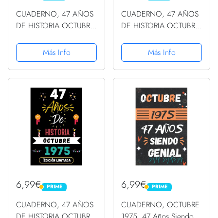
CUADERNO, 47 AÑOS
CUADERNO, 47 AÑOS
DE HISTORIA OCTUBRE
DE HISTORIA OCTUBRE
1975 EDICIÓN
1975 EDICIÓN
LIMITADA: Regalo de 47
LIMITADA: Regalo de 47
Más Info
Más Info
cumpleaños para
cumpleaños para
mujeres y hombres,
mujeres y hombres,
ideas de 47
ideas de 47
cumpleaños... un ...
cumpleaños... un ...
regalo de 47...
regalo de 47...
6,99€
6,99€
PRIME
PRIME
PRIME
PRIME
CUADERNO, 47 AÑOS
CUADERNO, OCTUBRE
DE HISTORIA OCTUBRE
1975, 47 Años Siendo