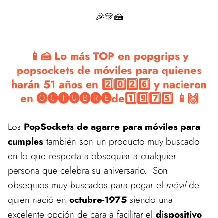
🎉🎊🍰
📱🍰 Lo más TOP en popgrips y
popsockets de móviles para quienes
harán 51 años en 2️⃣0️⃣2️⃣6️⃣ y nacieron
en 🅞🅒🅣🅤🅑🅡🅔de1️⃣9️⃣7️⃣5️⃣ 📱🙌
Los
PopSockets de agarre para móviles para
cumples
también son un producto muy buscado
en lo que respecta a obsequiar a cualquier
persona que celebra su aniversario. Son
obsequios muy buscados para pegar el
móvil
de
quien nació en
octubre-1975
siendo una
excelente opción de cara a facilitar el
dispositivo