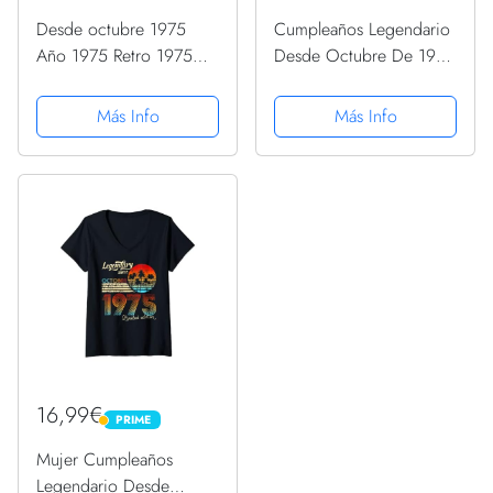
Desde octubre 1975
Cumpleaños Legendario
Año 1975 Retro 1975
Desde Octubre De 1975
Vintage 1975 Edición
Regalo. Camiseta sin
PopSockets PopGrip
Mangas
Más Info
Más Info
Intercambiable
16,99€
PRIME
PRIME
Mujer Cumpleaños
Legendario Desde