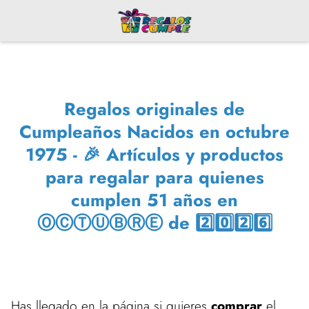
Regalos originales de
Cumpleaños Nacidos en octubre
1975 - 🎉 Artículos y productos
para regalar para quienes
cumplen 51 años en
ⓄⒸⓉⓊⒷⓇⒺ de 2️⃣0️⃣2️⃣6️⃣
Has llegado en la página si quieres
comprar
el