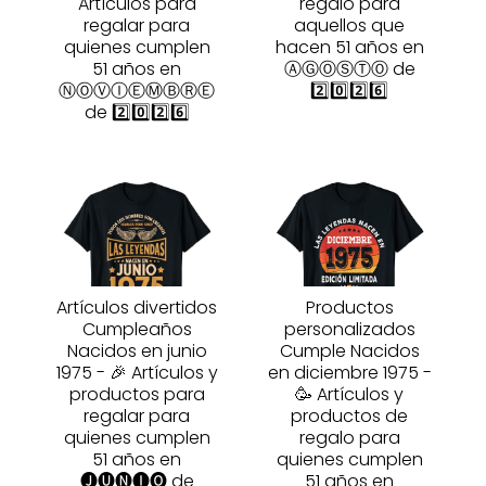
Artículos para
regalo para
regalar para
aquellos que
quienes cumplen
hacen 51 años en
51 años en
ⒶⒼⓄⓈⓉⓄ de
ⓃⓄⓋⒾⒺⓂⒷⓇⒺ
2️⃣0️⃣2️⃣6️⃣
de 2️⃣0️⃣2️⃣6️⃣
Artículos divertidos
Productos
Cumpleaños
personalizados
Nacidos en junio
Cumple Nacidos
1975 - 🎉 Artículos y
en diciembre 1975 -
productos para
🥳 Artículos y
regalar para
productos de
quienes cumplen
regalo para
51 años en
quienes cumplen
🅙🅤🅝🅘🅞 de
51 años en