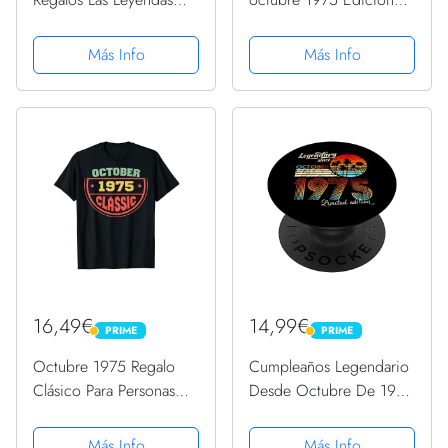
Octubre 1975 Camiseta
Limitada: Octubre 47
Años Cumpleaños
Más Info
Más Info
Regalo para hombre,
mujer mamá, papá
nacido en 1975 ...
DIARIO, CUADERNO
DE...
16,49€
14,99€
PRIME
PRIME
PRIME
PRIME
Octubre 1975 Regalo
Cumpleaños Legendario
Clásico Para Personas
Desde Octubre De 1975
Nacidas En Octubre
Regalo. PopSockets
1975 Camiseta
PopGrip Intercambiable
Más Info
Más Info