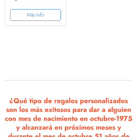
Octubre De 1975
Regalo. Camiseta Cuello
Más Info
V
¿Qué tipo de regalos personalizados
son los más exitosos para dar a alguien
con mes de nacimiento en octubre-1975
y alcanzará en próximos meses y
durante el mes de octubre 51 años de