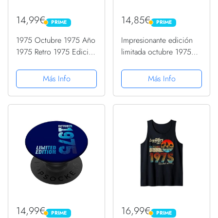
14,99€
14,85€
PRIME
PRIME
PRIME
PRIME
1975 Octubre 1975 Año
Impresionante edición
1975 Retro 1975 Edición
limitada octubre 1975
Limitada 1975
Retro 1975 Vintage 1975
PopSockets PopGrip
PopSockets PopGrip
Más Info
Más Info
Intercambiable
Intercambiable
14,99€
16,99€
PRIME
PRIME
PRIME
PRIME