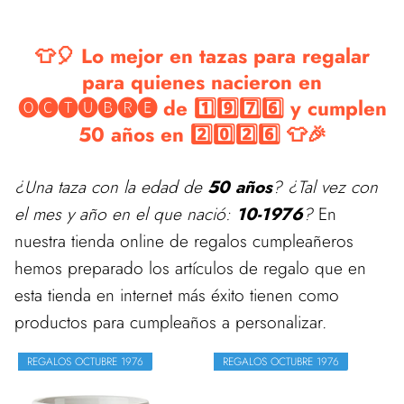
👕🎈 Lo mejor en tazas para regalar
para quienes nacieron en
🅞🅒🅣🅤🅑🅡🅔 de 1️⃣9️⃣7️⃣6️⃣ y cumplen
50 años en 2️⃣0️⃣2️⃣6️⃣ 👕🎉
¿Una taza con la edad de
50 años
? ¿Tal vez con
el mes y año en el que nació:
10-1976
?
En
nuestra tienda online de regalos cumpleañeros
hemos preparado los artículos de regalo que en
esta tienda en internet más éxito tienen como
productos para cumpleaños a personalizar.
REGALOS OCTUBRE 1976
REGALOS OCTUBRE 1976