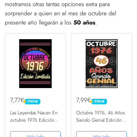
mostramos otras tantas opciones extra para
sorprender a quien en el mes de octubre del
presente año llegarán a los
50 años
.
7,77€
7,99€
PRIME
PRIME
PRIME
PRIME
Las Leyendas Nacen En
Octubre 1976, 46 Años
octubre 1976 Edición
Siendo Genial Edición
Limitada: Octubre 46
Limitada: Octubre 46
Años Cumpleaños
Años Cumpleaños
Más Info
Más Info