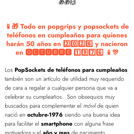
🎁🎁🙌
📱🎁 Todo en popgrips y popsockets de
teléfonos en cumpleaños para quienes
harán 50 años en 2️⃣0️⃣2️⃣6️⃣ y nacieron
en 🅾🅲🆃🆄🅱🆁🅴 1️⃣9️⃣7️⃣6️⃣ 📱🎊
Los
PopSockets de teléfonos para cumpleaños
también son un artículo de utilidad muy requerido
de cara a regalar a cualquier persona que va a
celebrar su cumpleaños. Son obsequios muy
buscados para complementar el
móvil
de quien
nació en
octubre-1976
siendo una buena idea
para facilitar el
smartphone
con alguna frase
motivadora y el
año y mes
de nacimiento.