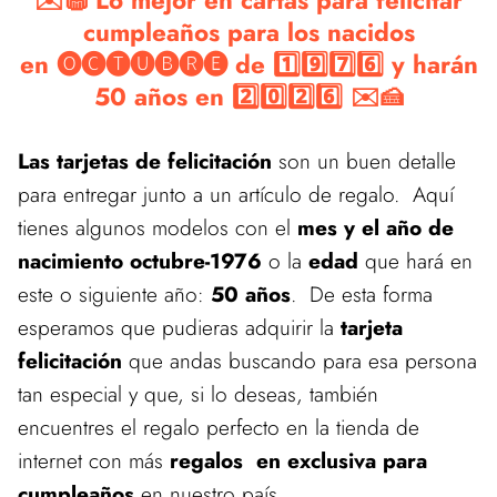
✉️🧁 Lo mejor en cartas para felicitar
cumpleaños para los nacidos
en 🅞🅒🅣🅤🅑🅡🅔 de 1️⃣9️⃣7️⃣6️⃣ y harán
50 años en 2️⃣0️⃣2️⃣6️⃣ ✉️🍰
Las tarjetas de felicitación
son un buen detalle
para entregar junto a un artículo de regalo. Aquí
tienes algunos modelos con el
mes y el año de
nacimiento octubre-1976
o la
edad
que hará en
este o siguiente año:
50 años
. De esta forma
esperamos que pudieras adquirir la
tarjeta
felicitación
que andas buscando para esa persona
tan especial y que, si lo deseas, también
encuentres el regalo perfecto en la tienda de
internet con más
regalos en exclusiva para
cumpleaños
en nuestro país.