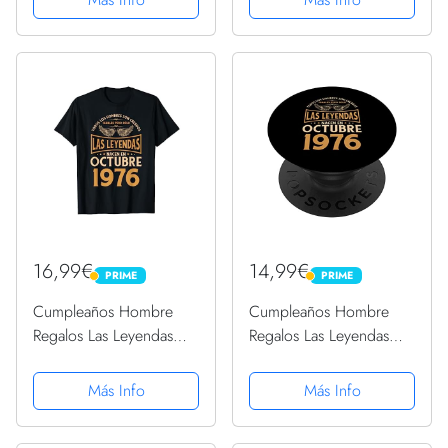
Regalo para hombre,
Regalo para hombre,
mujer mamá, papá
mujer mamá, papá
nacido en 1976 ...
nacido en 1976 ...
DIARIO, CUADERNO
DIARIO, CUADERNO
DE...
DE...
16,99€
14,99€
PRIME
PRIME
PRIME
PRIME
Cumpleaños Hombre
Cumpleaños Hombre
Regalos Las Leyendas
Regalos Las Leyendas
Octubre 1976 Camiseta
Octubre 1976
PopSockets PopGrip
Más Info
Más Info
Intercambiable