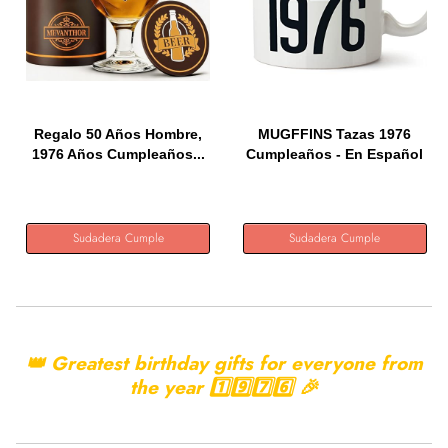
Regalo 50 Años Hombre,
MUGFFINS Tazas 1976
1976 Años Cumpleaños...
Cumpleaños - En Español
-...
Sudadera Cumple
Sudadera Cumple
👑 Greatest birthday gifts for everyone from
the year 1️⃣9️⃣7️⃣6️⃣ 🎉