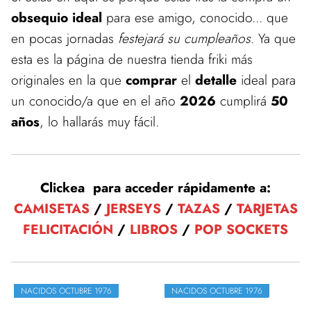
obsequio ideal
para ese amigo, conocido... que
en pocas jornadas
festejará su cumpleaños
. Ya que
esta es la página de nuestra tienda friki más
originales en la que
comprar
el
detalle
ideal para
un conocido/a que en el año
2026
cumplirá
50
años
, lo hallarás muy fácil.
Clickea para acceder rápidamente a:
CAMISETAS
/
JERSEYS
/
TAZAS
/
TARJETAS
FELICITACIÓN
/
LIBROS
/
POP SOCKETS
NACIDOS OCTUBRE 1976
NACIDOS OCTUBRE 1976