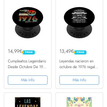
14,99€
13,49€
PRIME
PRIME
PRIME
PRIME
Cumpleaños Legendario
Leyendas nacieron en
Desde Octubre De 1976
octubre de 1976 regalo
Regalo. PopSockets
de cumpleaños
PopGrip Intercambiable
PopSockets PopGrip
Más Info
Más Info
Intercambiable