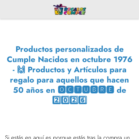
Productos personalizados de
Cumple Nacidos en octubre 1976
- 🙌 Productos y Artículos para
regalo para aquellos que hacen
50 años en 🅾🅲🆃🆄🅱🆁🅴 de
2️⃣0️⃣2️⃣6️⃣
Si estás en aquí es porque estás tras la compra un