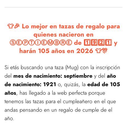
👕🎉 Lo mejor en tazas de regalo para
quienes nacieron en
ⓈⒺⓅⓉⒾⒺⓂⒷⓇⒺ de 1️⃣9️⃣2️⃣1️⃣ y
harán 105 años en 2026 👕🎊
Si etás buscando una taza (Mug) con la inscripción
del
mes de nacimiento: septiembre
y del
año
de nacimiento: 1921
o, quizás, la
edad de 105
años
, has llegado a la web perfecta porque
tenemos las tazas para el cumpleañero en el que
andas pensando en un regalo de cumple de el
año.