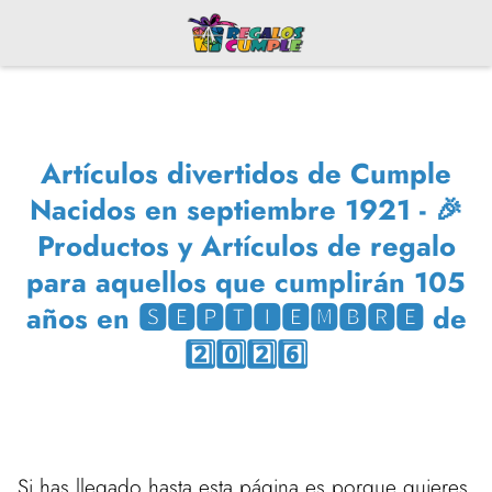
Artículos divertidos de Cumple
Nacidos en septiembre 1921 - 🎉
Productos y Artículos de regalo
para aquellos que cumplirán 105
años en 🆂🅴🅿🆃🅸🅴🅼🅱🆁🅴 de
2️⃣0️⃣2️⃣6️⃣
Si has llegado hasta esta página es porque quieres