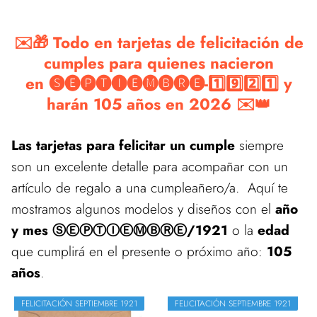
✉️🎁 Todo en tarjetas de felicitación de
cumples para quienes nacieron
en 🅢🅔🅟🅣🅘🅔🅜🅑🅡🅔-1️⃣9️⃣2️⃣1️⃣ y
harán 105 años en 2026 ✉️👑
Las tarjetas para felicitar un cumple
siempre
son un excelente detalle para acompañar con un
artículo de regalo a una cumpleañero/a. Aquí te
mostramos algunos modelos y diseños con el
año
y mes ⓈⒺⓅⓉⒾⒺⓂⒷⓇⒺ/1921
o la
edad
que cumplirá en el presente o próximo año:
105
años
.
FELICITACIÓN SEPTIEMBRE 1921
FELICITACIÓN SEPTIEMBRE 1921