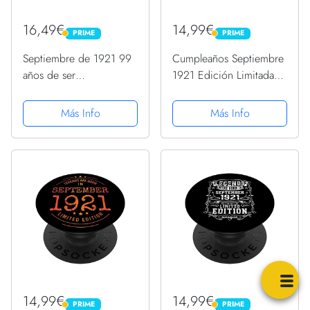
16,49€
14,99€
PRIME
PRIME
PRIME
PRIME
Septiembre de 1921 99
Cumpleaños Septiembre
años de ser
1921 Edición Limitada
impresionante regalo de
Regalo Vintage
cumpleaños 99 Camiseta
PopSockets PopGrip
Más Info
Más Info
Intercambiable
14,99€
14,99€
PRIME
PRIME
PRIME
PRIME