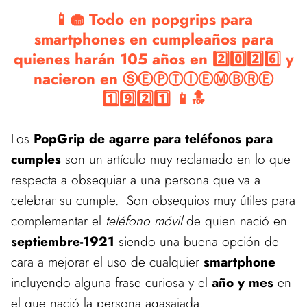
📱🧁 Todo en popgrips para
smartphones en cumpleaños para
quienes harán 105 años en 2️⃣0️⃣2️⃣6️⃣ y
nacieron en ⓈⒺⓅⓉⒾⒺⓂⒷⓇⒺ
1️⃣9️⃣2️⃣1️⃣ 📱🔝
Los
PopGrip de agarre para teléfonos para
cumples
son un artículo muy reclamado en lo que
respecta a obsequiar a una persona que va a
celebrar su cumple. Son obsequios muy útiles para
complementar el
teléfono móvil
de quien nació en
septiembre-1921
siendo una buena opción de
cara a mejorar el uso de cualquier
smartphone
incluyendo alguna frase curiosa y el
año y mes
en
el que nació la persona agasajada.