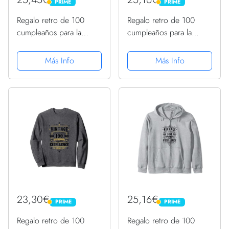
PRIME
PRIME
PRIME
PRIME
Regalo retro de 100
Regalo retro de 100
cumpleaños para la
cumpleaños para la
abuela 100 años 1922
abuela 100 años 1922
Sudadera con Capucha
Sudadera con Capucha
Más Info
Más Info
23,30€
25,16€
PRIME
PRIME
PRIME
PRIME
Regalo retro de 100
Regalo retro de 100