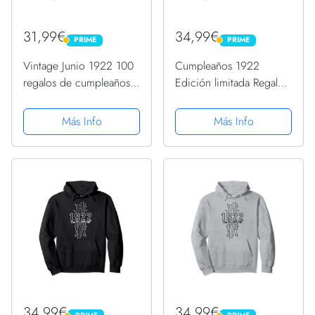
31,99€
34,99€
PRIME
PRIME
PRIME
PRIME
Vintage Junio 1922 100
Cumpleaños 1922
regalos de cumpleaños
Edición limitada Regalo
para 100 años Sudadera
Usado Gaming Vintage
con Capucha
Sudadera con Capucha
Más Info
Más Info
34,99€
34,99€