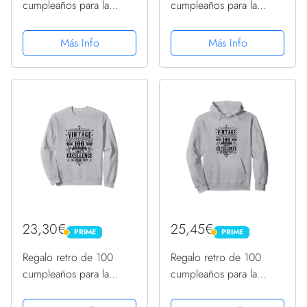
cumpleaños para la
cumpleaños para la
abuela 100 años 1922
abuela 100 años 1922
Sudadera
Sudadera con Capucha
Más Info
Más Info
23,30€
25,45€
PRIME
PRIME
PRIME
PRIME
Regalo retro de 100
Regalo retro de 100
cumpleaños para la
cumpleaños para la
abuela 100 años 1922
abuela 100 años 1922
Sudadera
Sudadera con Capucha