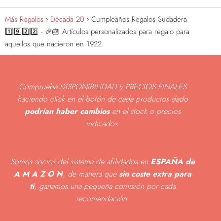
Más Regalos
Década 20
Cumpleaños Regalos Sudadera
1️⃣9️⃣2️⃣2️⃣ - 🎉🎂 Artículos personalizados para regalo para
aquellos que nacieron en 1922
Comprueba DISPONIBILIDAD y PRECIOS FINALES
haciendo click en el botón de cada productos dado
podrían haber cambios
en el stock o precios
indicados
.
Somos socios del sistema de afilidados en
ESPAÑA de
A M A Z O N
, de manera que
sin coste extra para
ti
, ganamos una pequeña comisión por cada
recomendación.