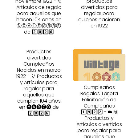
noviembre 1922 - 🎊
productos
Artículos de regalo
divertidos para
para aquellos que
regalar para
hacen 104 años en
quienes nacieron
ⓃⓄⓋⒾⒺⓂⒷⓇⒺ
en 1922
de 2️⃣0️⃣2️⃣6️⃣
Productos
divertidos
Cumpleaños
Nacidos en marzo
1922 - 🎈 Productos
y Artículos para
Cumpleaños
regalar para
Regalos Tarjeta
aquellos que
Felicitación de
cumplen 104 años
Cumpleaños
en 🅜🅐🅡🅩🅞 de
1️⃣9️⃣2️⃣2️⃣ - 👑🙌
2️⃣0️⃣2️⃣6️⃣
Productos y
Artículos divertidos
para regalar para
aquellos que