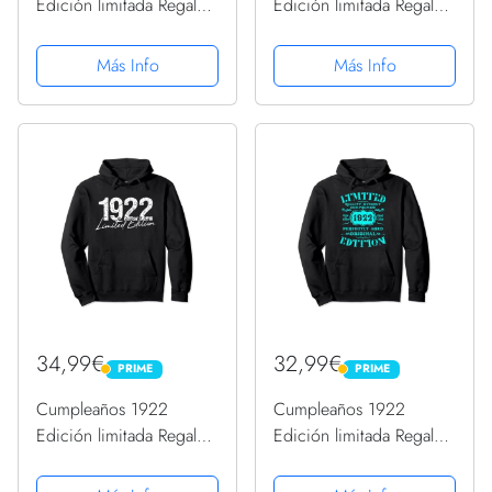
Edición limitada Regalo
Edición limitada Regalo
Usado Gaming Vintage
Usado Gaming Vintage
Sudadera con Capucha
Sudadera con Capucha
Más Info
Más Info
34,99€
32,99€
PRIME
PRIME
PRIME
PRIME
Cumpleaños 1922
Cumpleaños 1922
Edición limitada Regalo
Edición limitada Regalo
Usado Grunge Vintage
Usado Grunge Vintage
Sudadera con Capucha
Sudadera con Capucha