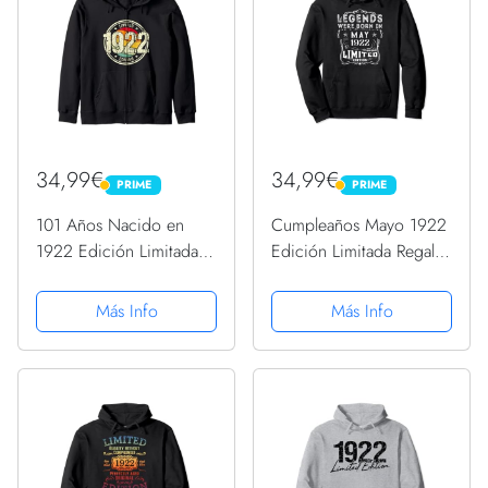
34,99€
34,99€
PRIME
PRIME
PRIME
PRIME
101 Años Nacido en
Cumpleaños Mayo 1922
1922 Edición Limitada
Edición Limitada Regalo
101 Cumpleaños
Legend May Sudadera
Sudadera con Capucha
con Capucha
Más Info
Más Info