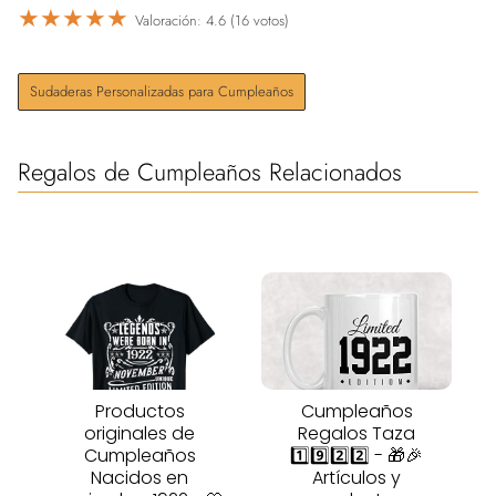
★
★
★
★
★
Valoración: 4.6 (16 votos)
Sudaderas Personalizadas para Cumpleaños
Regalos de Cumpleaños Relacionados
Productos
Cumpleaños
originales de
Regalos Taza
Cumpleaños
1️⃣9️⃣2️⃣2️⃣ - 🎁🎉
Nacidos en
Artículos y