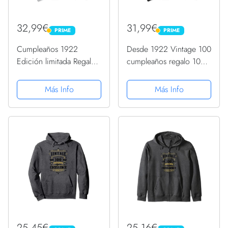
32,99€
31,99€
PRIME
PRIME
PRIME
PRIME
Cumpleaños 1922
Desde 1922 Vintage 100
Edición limitada Regalo
cumpleaños regalo 100
Usado Grunge Vintage
años unisex Sudadera
Sudadera con Capucha
con Capucha
Más Info
Más Info
25,45€
25,16€