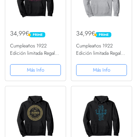
34,99€
34,99€
PRIME
PRIME
PRIME
PRIME
Cumpleaños 1922
Cumpleaños 1922
Edición limitada Regalo
Edición limitada Regalo
Usado Grunge Vintage
Usado Grunge Vintage
Sudadera con Capucha
Sudadera con Capucha
Más Info
Más Info