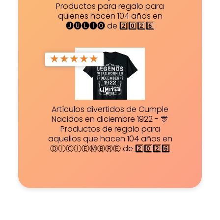
Productos para regalo para
quienes hacen 104 años en
🅙🅤🅛🅘🅞 de 2️⃣0️⃣2️⃣6️⃣
★
★
★
★
★
Artículos divertidos de Cumple
Nacidos en diciembre 1922 - 🎊
Productos de regalo para
aquellos que hacen 104 años en
ⒹⒾⒸⒾⒺⓂⒷⓇⒺ de 2️⃣0️⃣2️⃣6️⃣