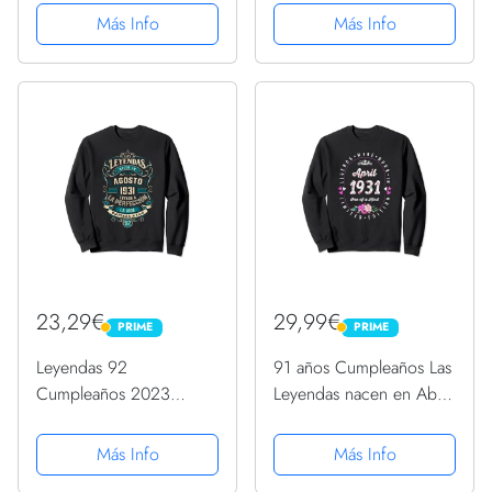
Sudadera
De 1931 Sudadera
Más Info
Más Info
23,29€
29,99€
PRIME
PRIME
PRIME
PRIME
Leyendas 92
91 años Cumpleaños Las
Cumpleaños 2023
Leyendas nacen en Abril
Nacidos En Agosto De
de 1931 Sudadera
1931 Sudadera
Más Info
Más Info