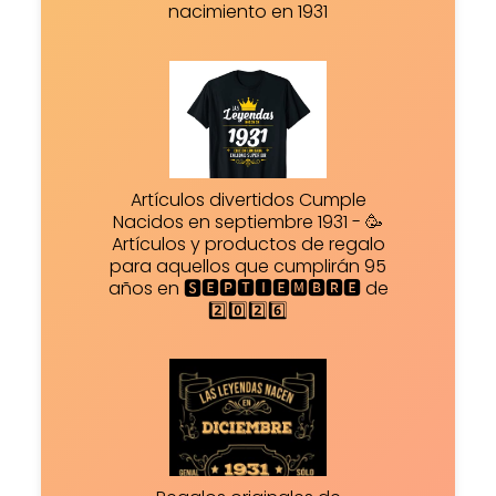
nacimiento en 1931
Artículos divertidos Cumple
Nacidos en septiembre 1931 - 🥳
Artículos y productos de regalo
para aquellos que cumplirán 95
años en 🆂🅴🅿🆃🅸🅴🅼🅱🆁🅴 de
2️⃣0️⃣2️⃣6️⃣