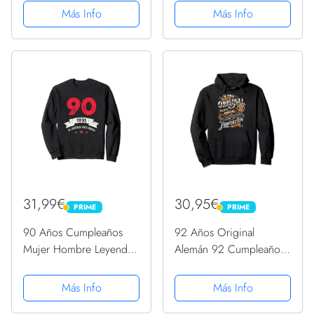
Capucha
Sudadera con Capucha
Más Info
Más Info
31,99€
30,95€
PRIME
PRIME
PRIME
PRIME
90 Años Cumpleaños
92 Años Original
Mujer Hombre Leyenda
Alemán 92 Cumpleaños
Año 1931 Sudadera
2023 Nacidos En 1931
Sudadera con Capucha
Más Info
Más Info