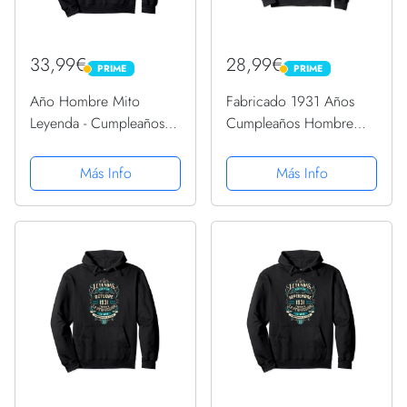
33,99€
28,99€
PRIME
PRIME
PRIME
PRIME
Año Hombre Mito
Fabricado 1931 Años
Leyenda - Cumpleaños
Cumpleaños Hombre
Regalo Vintage 1931
Mujer Nacen En 1931
Sudadera con Capucha
Sudadera
Más Info
Más Info