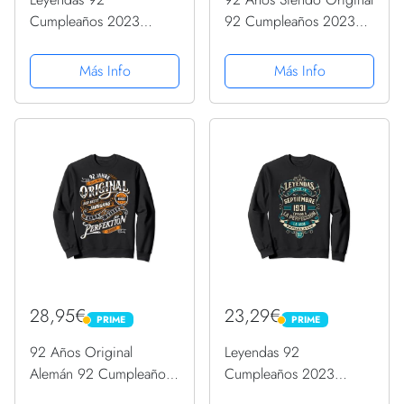
Cumpleaños 2023
92 Cumpleaños 2023
Nacidos En Agosto De
Nacidos En 1931
1931 Sudadera con
Sudadera
Más Info
Más Info
Capucha
28,95€
23,29€
PRIME
PRIME
PRIME
PRIME
92 Años Original
Leyendas 92
Alemán 92 Cumpleaños
Cumpleaños 2023
2023 Nacidos En 1931
Nacidos En Septiembre