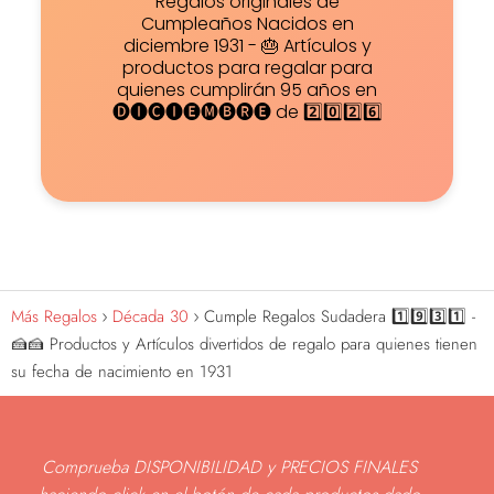
Regalos originales de
Cumpleaños Nacidos en
diciembre 1931 - 🎂 Artículos y
productos para regalar para
quienes cumplirán 95 años en
🅓🅘🅒🅘🅔🅜🅑🅡🅔 de 2️⃣0️⃣2️⃣6️⃣
Más Regalos
Década 30
Cumple Regalos Sudadera 1️⃣9️⃣3️⃣1️⃣ -
🍰🍰 Productos y Artículos divertidos de regalo para quienes tienen
su fecha de nacimiento en 1931
Comprueba DISPONIBILIDAD y PRECIOS FINALES