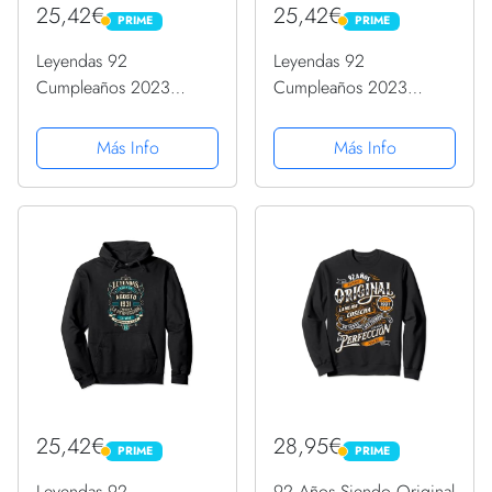
25,42€
25,42€
PRIME
PRIME
PRIME
PRIME
Leyendas 92
Leyendas 92
Cumpleaños 2023
Cumpleaños 2023
Nacidos En Octubre De
Nacidos En Septiembre
1931 Sudadera con
De 1931 Sudadera con
Más Info
Más Info
Capucha
Capucha
25,42€
28,95€
PRIME
PRIME
PRIME
PRIME
Leyendas 92
92 Años Siendo Original