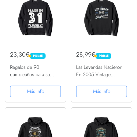
23,30€
28,99€
PRIME
PRIME
PRIME
PRIME
Regalos de 90
Las Leyendas Nacieron
cumpleaños para su
En 2005 Vintage
mujer Abuela de 90
Cumpleaños Sudadera
años Sudadera
Más Info
Más Info