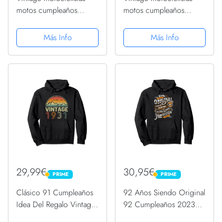
motos cumpleaños
motos cumpleaños
nacido en 1931
nacido en 1931
Sudadera con Capucha
Sudadera con Capucha
Más Info
Más Info
29,99€
30,95€
PRIME
PRIME
PRIME
PRIME
Clásico 91 Cumpleaños
92 Años Siendo Original
Idea Del Regalo Vintage
92 Cumpleaños 2023
1931 Sudadera con
Nacidos En 1931