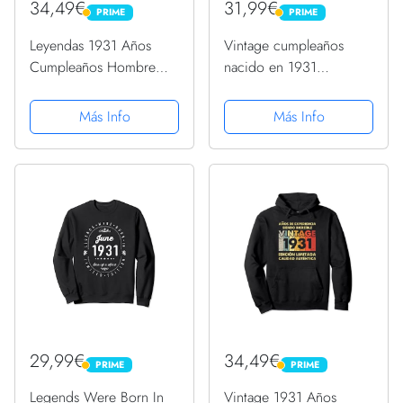
34,49€
31,99€
PRIME
PRIME
PRIME
PRIME
Leyendas 1931 Años
Vintage cumpleaños
Cumpleaños Hombre
nacido en 1931
Mujer Nacen En 1931
Sudadera con Capucha
Sudadera con Capucha
Más Info
Más Info
29,99€
34,49€
PRIME
PRIME
PRIME
PRIME
Legends Were Born In
Vintage 1931 Años