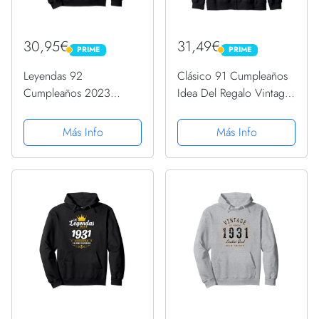
30,95€
31,49€
PRIME
PRIME
PRIME
PRIME
Leyendas 92
Clásico 91 Cumpleaños
Cumpleaños 2023
Idea Del Regalo Vintage
Nacidos En Enero De
1931 Sudadera con
1931 Sudadera con
Capucha
Más Info
Más Info
Capucha