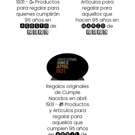
1931 - 🥳 Productos
Artículos para
para regalar para
regalar para
quienes cumplirán
aquellos que
95 años en
hacen 95 años en
🅰🅶🅾🆂🆃🅾 de
🅜🅐🅡🅩🅞 de
2️⃣0️⃣2️⃣6️⃣
2️⃣0️⃣2️⃣6️⃣
Regalos originales
de Cumple
Nacidos en abril
1931 - 🎁 Productos
y Artículos para
regalar para
aquellos que
cumplen 95 años
en 🅐🅑🅡🅘🅛 de