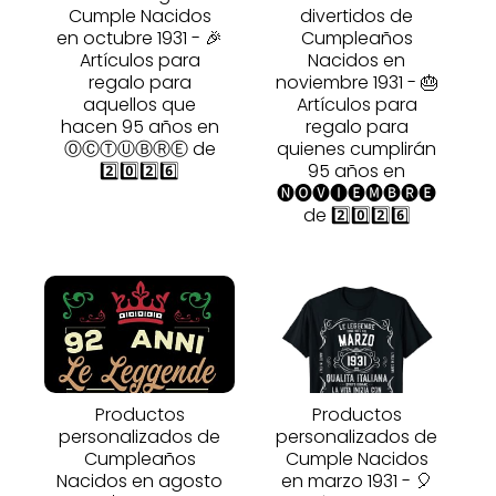
Cumple Nacidos
divertidos de
en octubre 1931 - 🎉
Cumpleaños
Artículos para
Nacidos en
regalo para
noviembre 1931 - 🎂
aquellos que
Artículos para
hacen 95 años en
regalo para
ⓄⒸⓉⓊⒷⓇⒺ de
quienes cumplirán
2️⃣0️⃣2️⃣6️⃣
95 años en
🅝🅞🅥🅘🅔🅜🅑🅡🅔
de 2️⃣0️⃣2️⃣6️⃣
Productos
Productos
personalizados de
personalizados de
Cumpleaños
Cumple Nacidos
Nacidos en agosto
en marzo 1931 - 🎈