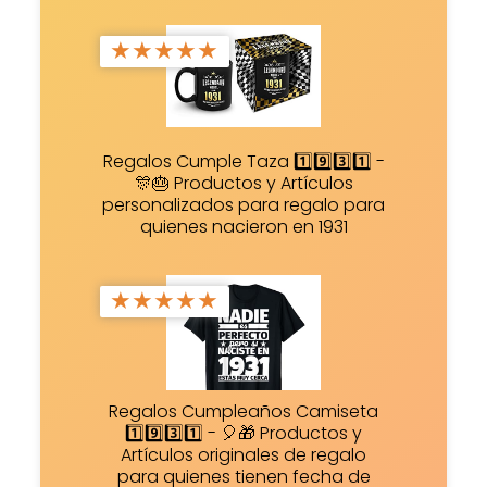
★
★
★
★
★
Regalos Cumple Taza 1️⃣9️⃣3️⃣1️⃣ -
🎊🎂 Productos y Artículos
personalizados para regalo para
quienes nacieron en 1931
★
★
★
★
★
Regalos Cumpleaños Camiseta
1️⃣9️⃣3️⃣1️⃣ - 🎈🎁 Productos y
Artículos originales de regalo
para quienes tienen fecha de