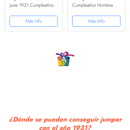
June 1931 Cumpleaños
Cumpleaños Hombre
Sudadera
Mujer Nacido En 1931
Sudadera con Capucha
Más Info
Más Info
¿Dónde se pueden conseguir jumper
con el año 1931?