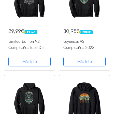
29,99€
30,95€
PRIME
PRIME
PRIME
PRIME
Limited Edition 92
Leyendas 92
Cumpleaños Idea Del
Cumpleaños 2023
Regalo Vintage 1931
Nacidos En Febrero De
Sudadera con Capucha
1931 Sudadera con
Más Info
Más Info
Capucha