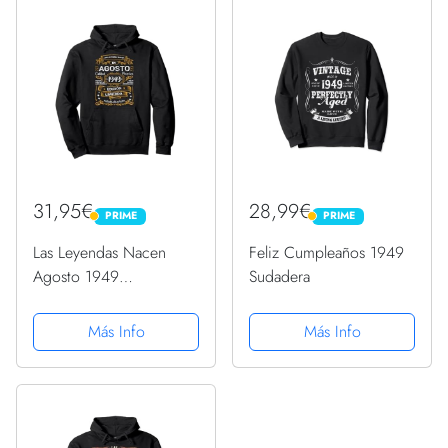
31,95€
28,99€
PRIME
PRIME
PRIME
PRIME
Las Leyendas Nacen
Feliz Cumpleaños 1949
Agosto 1949
Sudadera
Cumpleaños Hombre
Mujer Sudadera con
Más Info
Más Info
Capucha