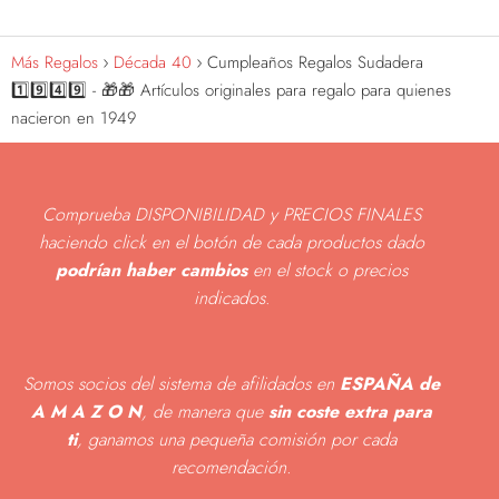
Más Regalos
Década 40
Cumpleaños Regalos Sudadera
1️⃣9️⃣4️⃣9️⃣ - 🎁🎁 Artículos originales para regalo para quienes
nacieron en 1949
Comprueba DISPONIBILIDAD y PRECIOS FINALES
haciendo click en el botón de cada productos dado
podrían haber cambios
en el stock o precios
indicados
.
Somos socios del sistema de afilidados en
ESPAÑA de
A M A Z O N
, de manera que
sin coste extra para
ti
, ganamos una pequeña comisión por cada
recomendación.