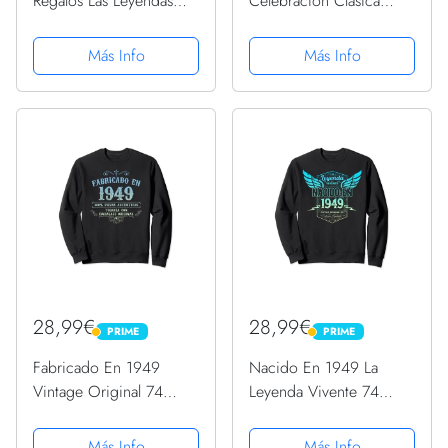
Regalos Las Leyendas
Celebración Clásica
Septiembre 1949
Años 40 72 Cumpleaños
Sudadera
Sudadera con Capucha
Más Info
Más Info
28,99€
28,99€
PRIME
PRIME
PRIME
PRIME
Fabricado En 1949
Nacido En 1949 La
Vintage Original 74
Leyenda Vivente 74
Cumpleaños Sudadera
Cumpleaños Sudadera
Más Info
Más Info