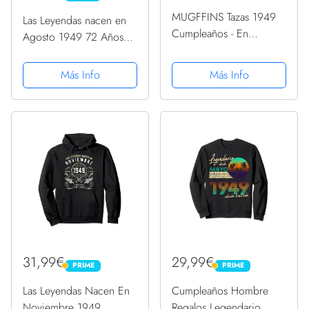
MUGFFINS Tazas 1949
Las Leyendas nacen en
Cumpleaños - En
Agosto 1949 72 Años
Español - Haciendo del
Agosto 1949 Camise
Mundo un Lugar Mejor -
Camiseta
Más Info
Más Info
11 oz / 330 ml - Regalo
original y divertido
31,99€
29,99€
PRIME
PRIME
PRIME
PRIME
Las Leyendas Nacen En
Cumpleaños Hombre
Noviembre 1949
Regalos Legendario