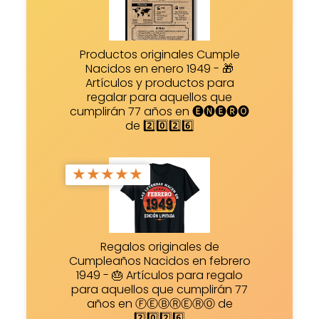
Productos originales Cumple
Nacidos en enero 1949 - 🎁
Artículos y productos para
regalar para aquellos que
cumplirán 77 años en 🅔🅝🅔🅡🅞
de 2️⃣0️⃣2️⃣6️⃣
★
★
★
★
★
Regalos originales de
Cumpleaños Nacidos en febrero
1949 - 🎂 Artículos para regalo
para aquellos que cumplirán 77
años en ⒻⒺⒷⓇⒺⓇⓄ de
2️⃣0️⃣2️⃣6️⃣