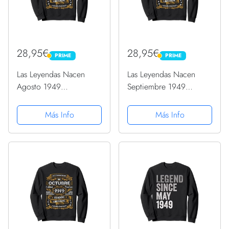
28,95€
28,95€
PRIME
PRIME
PRIME
PRIME
Las Leyendas Nacen
Las Leyendas Nacen
Agosto 1949
Septiembre 1949
Cumpleaños Hombre
Cumpleaños Hombre
Mujer Sudadera
Mujer Sudadera
Más Info
Más Info