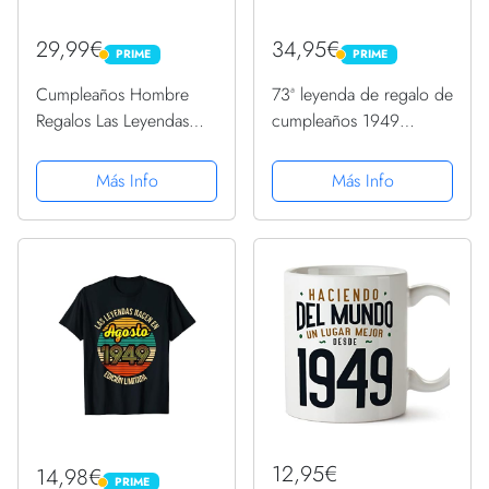
29,99€
34,95€
PRIME
PRIME
PRIME
PRIME
Cumpleaños Hombre
73ª leyenda de regalo de
Regalos Las Leyendas
cumpleaños 1949
Agosto 1949 Sudadera
Sudadera con Capucha
con Capucha
Más Info
Más Info
12,95€
14,98€
PRIME
PRIME