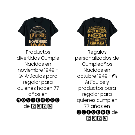
Productos
Regalos
divertidos Cumple
personalizados de
Nacidos en
Cumpleaños
noviembre 1949 -
Nacidos en
🥳 Artículos para
octubre 1949 - 🎂
regalar para
Artículos y
quienes hacen 77
productos para
años en
regalar para
🅝🅞🅥🅘🅔🅜🅑🅡🅔
quienes cumplen
de 2️⃣0️⃣2️⃣6️⃣
77 años en
🅞🅒🅣🅤🅑🅡🅔 de
2️⃣0️⃣2️⃣6️⃣