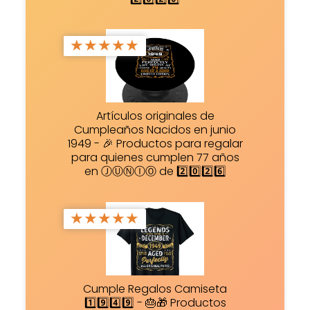
★
★
★
★
★
Artículos originales de
Cumpleaños Nacidos en junio
1949 - 🎉 Productos para regalar
para quienes cumplen 77 años
en ⒿⓊⓃⒾⓄ de 2️⃣0️⃣2️⃣6️⃣
★
★
★
★
★
Cumple Regalos Camiseta
1️⃣9️⃣4️⃣9️⃣ - 🎂🎁 Productos