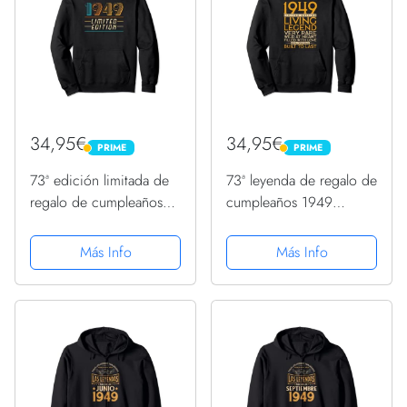
34,95€
34,95€
PRIME
PRIME
PRIME
PRIME
73ª edición limitada de
73ª leyenda de regalo de
regalo de cumpleaños
cumpleaños 1949
1949 Sudadera con
Sudadera con Capucha
Capucha
Más Info
Más Info