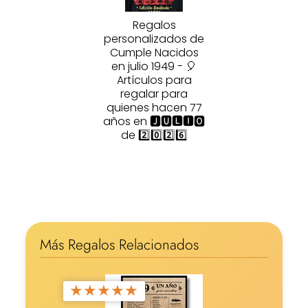
Regalos
personalizados de
Cumple Nacidos
en julio 1949 - 🎈
Artículos para
regalar para
quienes hacen 77
años en 🅹🆄🅻🅸🅾
de 2️⃣0️⃣2️⃣6️⃣
Más Regalos Relacionados
★
★
★
★
★