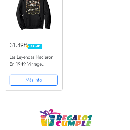
31,49€
PRIME
PRIME
Las Leyendas Nacieron
En 1949 Vintage
Original 74 Cumpleaños
Sudadera con Capucha
Más Info