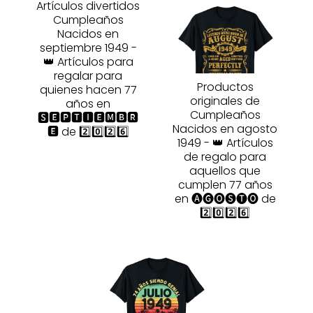
Artículos divertidos
Cumpleaños
Nacidos en
septiembre 1949 -
👑 Artículos para
regalar para
Productos
quienes hacen 77
originales de
años en
Cumpleaños
🆂🅴🅿🆃🅸🅴🅼🅱🆁
Nacidos en agosto
🅴 de 2️⃣0️⃣2️⃣6️⃣
1949 - 👑 Artículos
de regalo para
aquellos que
cumplen 77 años
en 🅐🅖🅞🅢🅣🅞 de
2️⃣0️⃣2️⃣6️⃣