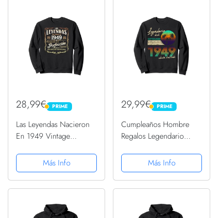
28,99€
29,99€
PRIME
PRIME
PRIME
PRIME
Las Leyendas Nacieron
Cumpleaños Hombre
En 1949 Vintage
Regalos Legendario
Original 74 Cumpleaños
Desde Septiembre 1949
Sudadera
Sudadera
Más Info
Más Info