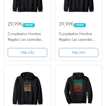
29,99€
29,99€
PRIME
PRIME
PRIME
PRIME
Cumpleaños Hombre
Cumpleaños Hombre
Regalos Las Leyendas
Regalos Las Leyendas
Junio 1949 Sudadera
Septiembre 1949
con Capucha
Sudadera con Capucha
Más Info
Más Info