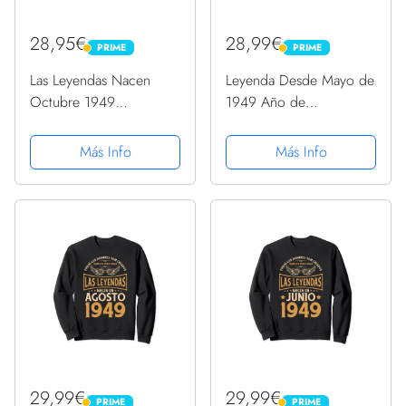
28,95€
28,99€
PRIME
PRIME
PRIME
PRIME
Las Leyendas Nacen
Leyenda Desde Mayo de
Octubre 1949
1949 Año de
Cumpleaños Hombre
Cumpleaños Sudadera
Mujer Sudadera
Más Info
Más Info
29,99€
29,99€
PRIME
PRIME
PRIME
PRIME