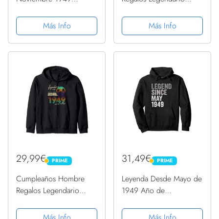
Sudadera con Capucha
Desde Mayo 1949
Sudadera
Más Info
Más Info
29,99€
31,49€
PRIME
PRIME
PRIME
PRIME
Cumpleaños Hombre
Leyenda Desde Mayo de
Regalos Legendario
1949 Año de
Desde Septiembre 1949
Cumpleaños Sudadera
Sudadera con Capucha
con Capucha
Más Info
Más Info