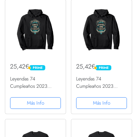
25,42€
25,42€
PRIME
PRIME
PRIME
PRIME
Leyendas 74
Leyendas 74
Cumpleaños 2023
Cumpleaños 2023
Nacidos En Agosto De
Nacidos En Septiembre
1949 Sudadera con
De 1949 Sudadera con
Más Info
Más Info
Capucha
Capucha