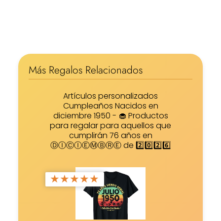
Más Regalos Relacionados
Artículos personalizados
Cumpleaños Nacidos en
diciembre 1950 - 🧁 Productos
para regalar para aquellos que
cumplirán 76 años en
ⒹⒾⒸⒾⒺⓂⒷⓇⒺ de 2️⃣0️⃣2️⃣6️⃣
★
★
★
★
★