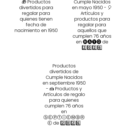
🎁 Productos
Cumple Nacidos
divertidos para
en mayo 1950 - 🎈
regalar para
Artículos y
quienes tienen
productos para
fecha de
regalar para
nacimiento en 1950
aquellos que
cumplen 76 años
en 🅜🅐🅨🅞 de
2️⃣0️⃣2️⃣6️⃣
Productos
divertidos de
Cumple Nacidos
en septiembre 1950
- 🍰 Productos y
Artículos de regalo
para quienes
cumplen 76 años
en
ⓈⒺⓅⓉⒾⒺⓂⒷⓇ
Ⓔ de 2️⃣0️⃣2️⃣6️⃣