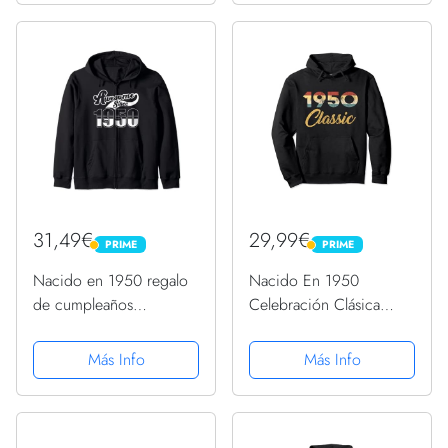
31,49€
29,99€
PRIME
PRIME
PRIME
PRIME
Nacido en 1950 regalo
Nacido En 1950
de cumpleaños
Celebración Clásica
impresionante desde
Años 50 71 Cumpleaños
1950 Sudadera con
Sudadera con Capucha
Más Info
Más Info
Capucha