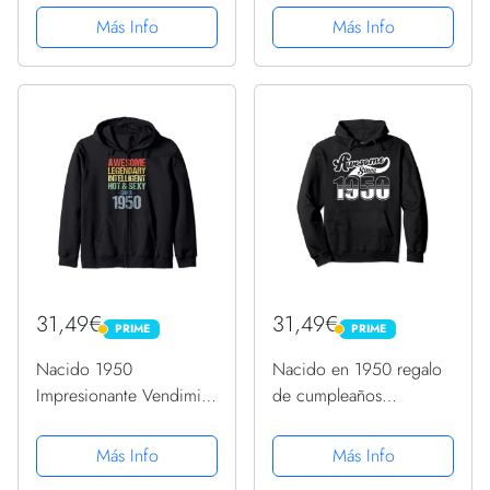
cumpleaños 1950
Sudadera con Capucha
Más Info
Más Info
Sudadera con Capucha
31,49€
31,49€
PRIME
PRIME
PRIME
PRIME
Nacido 1950
Nacido en 1950 regalo
Impresionante Vendimia
de cumpleaños
1950 Cumpleaños
impresionante desde
Sudadera con Capucha
1950 Sudadera con
Más Info
Más Info
Capucha