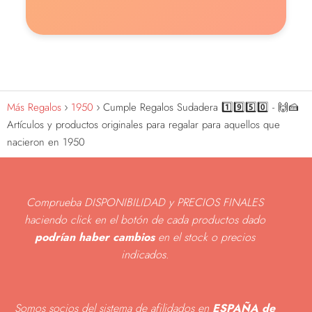
Más Regalos
1950
Cumple Regalos Sudadera 1️⃣9️⃣5️⃣0️⃣ - 🙌🍰
Artículos y productos originales para regalar para aquellos que
nacieron en 1950
Comprueba DISPONIBILIDAD y PRECIOS FINALES
haciendo click en el botón de cada productos dado
podrían haber cambios
en el stock o precios
indicados
.
Somos socios del sistema de afilidados en
ESPAÑA de