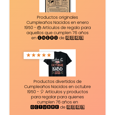
Productos originales
Cumpleaños Nacidos en enero
1950 - 🎂 Artículos de regalo para
aquellos que cumplen 76 años
en 🅔🅝🅔🅡🅞 de 2️⃣0️⃣2️⃣6️⃣
★
★
★
★
★
Productos divertidos de
Cumpleaños Nacidos en octubre
1950 - 🎈 Artículos y productos
para regalar para quienes
cumplen 76 años en
🅾🅲🆃🆄🅱🆁🅴 de 2️⃣0️⃣2️⃣6️⃣