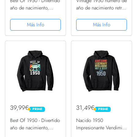
Best Of 1950 - Divertido
Vintage 1950 número de
año de nacimiento,
año de nacimiento retro
diseño vintage de
divertido cumpleaños
cumpleaños 1950
1950 Sudadera con
Más Info
Más Info
Sudadera
Capucha
39,99€
31,49€
PRIME
PRIME
PRIME
PRIME
Best Of 1950 - Divertido
Nacido 1950
año de nacimiento,
Impresionante Vendimia
diseño vintage de
1950 Cumpleaños