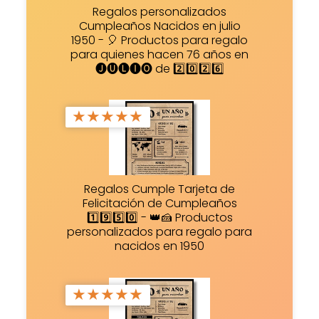
Regalos personalizados
Cumpleaños Nacidos en julio
1950 - 🎈 Productos para regalo
para quienes hacen 76 años en
🅙🅤🅛🅘🅞 de 2️⃣0️⃣2️⃣6️⃣
★
★
★
★
★
Regalos Cumple Tarjeta de
Felicitación de Cumpleaños
1️⃣9️⃣5️⃣0️⃣ - 👑🍰 Productos
personalizados para regalo para
nacidos en 1950
★
★
★
★
★