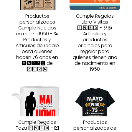
Productos
Cumple Regalos
personalizados
Libro Visitas
Cumple Nacidos
1️⃣9️⃣5️⃣0️⃣ - 🎈🙌
en marzo 1950 - 🥳
Artículos y
Productos y
productos
Artículos de regalo
originales para
para quienes
regalar para
hacen 76 años en
quienes tienen año
🅼🅰🆁🆉🅾 de
de nacimiento en
2️⃣0️⃣2️⃣6️⃣
1950
Cumple Regalos
Productos
Taza 1️⃣9️⃣5️⃣0️⃣ - 🙌
personalizados de