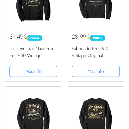
31,49€
28,99€
PRIME
PRIME
PRIME
PRIME
Las Leyendas Nacieron
Fabricado En 1950
En 1950 Vintage
Vintage Original
Original Cumpleaños
Cumpleaños Sudadera
Sudadera con Capucha
Más Info
Más Info