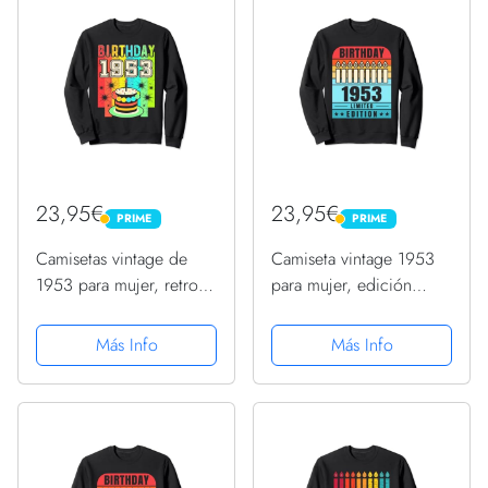
23,95€
23,95€
PRIME
PRIME
PRIME
PRIME
Camisetas vintage de
Camiseta vintage 1953
1953 para mujer, retro,
para mujer, edición
divertidas, cumpleaños
limitada, cumpleaños
de 1953 Sudadera
1953 Sudadera
Más Info
Más Info