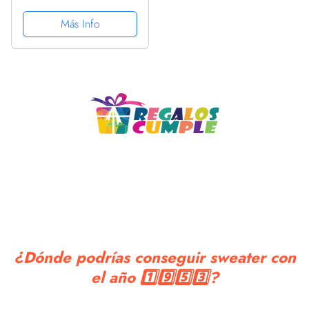
limitada, cumpleaños
1953 Sudadera con
Más Info
Capucha
¿Dónde podrías conseguir sweater con
el año 1️⃣9️⃣5️⃣3️⃣?