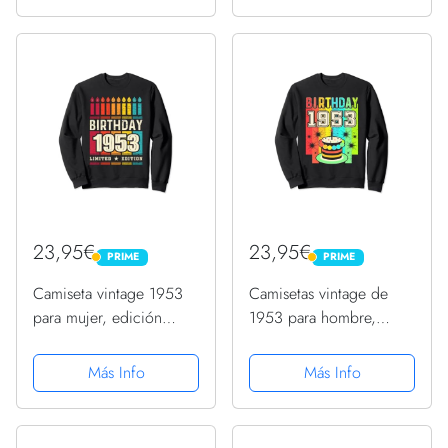
Sudadera con Capucha
23,95€
23,95€
PRIME
PRIME
PRIME
PRIME
Camiseta vintage 1953
Camisetas vintage de
para mujer, edición
1953 para hombre,
limitada, cumpleaños
retro, divertidas,
1953 Sudadera
cumpleaños de 1953
Más Info
Más Info
Sudadera