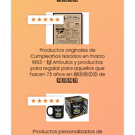
★
★
★
★
★
Productos originales de
Cumpleaños Nacidos en marzo
1953 - 🙌 Artículos y productos
para regalar para aquellos que
hacen 73 años en ⓂⒶⓇⓏⓄ de
2️⃣0️⃣2️⃣6️⃣
★
★
★
★
★
Productos personalizados de