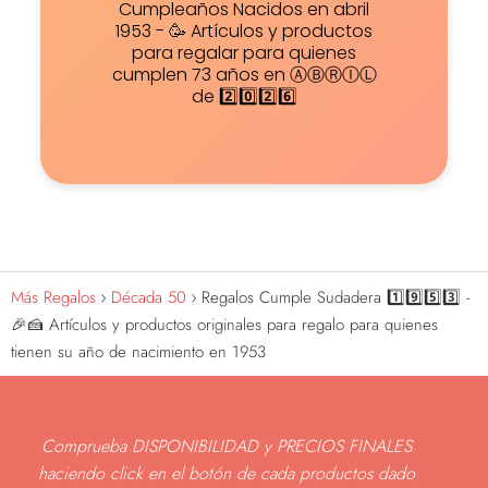
Cumpleaños Nacidos en abril
1953 - 🥳 Artículos y productos
para regalar para quienes
cumplen 73 años en ⒶⒷⓇⒾⓁ
de 2️⃣0️⃣2️⃣6️⃣
Más Regalos
Década 50
Regalos Cumple Sudadera 1️⃣9️⃣5️⃣3️⃣ -
🎉🍰 Artículos y productos originales para regalo para quienes
tienen su año de nacimiento en 1953
Comprueba DISPONIBILIDAD y PRECIOS FINALES
haciendo click en el botón de cada productos dado