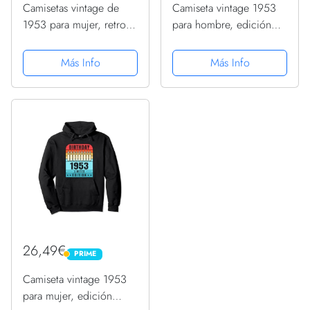
Camisetas vintage de
Camiseta vintage 1953
1953 para mujer, retro,
para hombre, edición
divertidas, cumpleaños
limitada, cumpleaños
de 1953 Sudadera con
1953 Sudadera con
Más Info
Más Info
Capucha
Capucha
26,49€
PRIME
PRIME
Camiseta vintage 1953
para mujer, edición