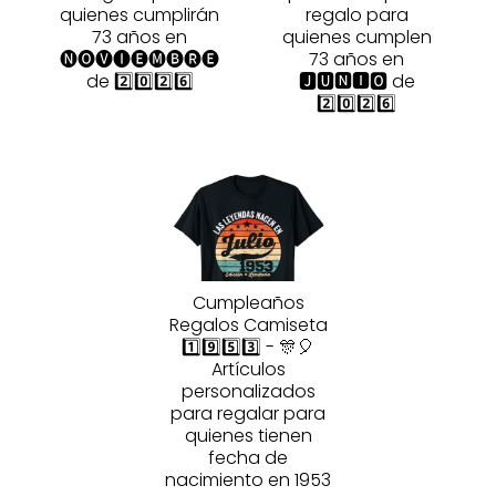
quienes cumplirán
regalo para
73 años en
quienes cumplen
🅝🅞🅥🅘🅔🅜🅑🅡🅔
73 años en
de 2️⃣0️⃣2️⃣6️⃣
🅹🆄🅽🅸🅾 de
2️⃣0️⃣2️⃣6️⃣
Cumpleaños
Regalos Camiseta
1️⃣9️⃣5️⃣3️⃣ - 🎊🎈
Artículos
personalizados
para regalar para
quienes tienen
fecha de
nacimiento en 1953