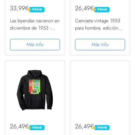
33,99€
26,49€
PRIME
PRIME
PRIME
PRIME
Las leyendas nacieron en
Camiseta vintage 1953
diciembre de 1953 -
para hombre, edición
Guitarra Sudadera con
limitada, cumpleaños
Capucha
1953 Sudadera con
Más Info
Más Info
Capucha
26,49€
26,49€
PRIME
PRIME
PRIME
PRIME