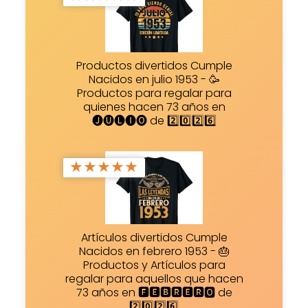
Productos divertidos Cumple
Nacidos en julio 1953 - 🥳
Productos para regalar para
quienes hacen 73 años en
🅙🅤🅛🅘🅞 de 2️⃣0️⃣2️⃣6️⃣
★
★
★
★
★
Artículos divertidos Cumple
Nacidos en febrero 1953 - 🎂
Productos y Artículos para
regalar para aquellos que hacen
73 años en 🅵🅴🅱🆁🅴🆁🅾 de
2️⃣0️⃣2️⃣6️⃣