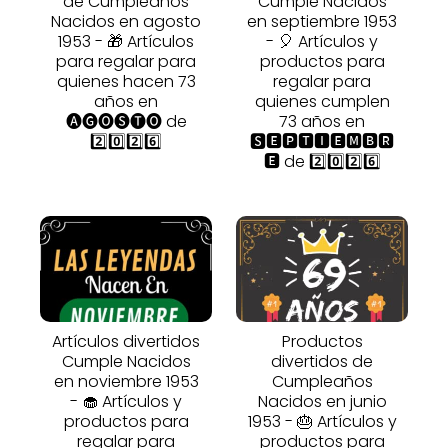
de Cumpleaños
Cumple Nacidos
Nacidos en agosto
en septiembre 1953
1953 - 🎁 Artículos
- 🎈 Artículos y
para regalar para
productos para
quienes hacen 73
regalar para
años en
quienes cumplen
🅐🅖🅞🅢🅣🅞 de
73 años en
2️⃣0️⃣2️⃣6️⃣
🆂🅴🅿🆃🅸🅴🅼🅱🆁
🅴 de 2️⃣0️⃣2️⃣6️⃣
Artículos divertidos
Productos
Cumple Nacidos
divertidos de
en noviembre 1953
Cumpleaños
- 🧁 Artículos y
Nacidos en junio
productos para
1953 - 🎂 Artículos y
regalar para
productos para