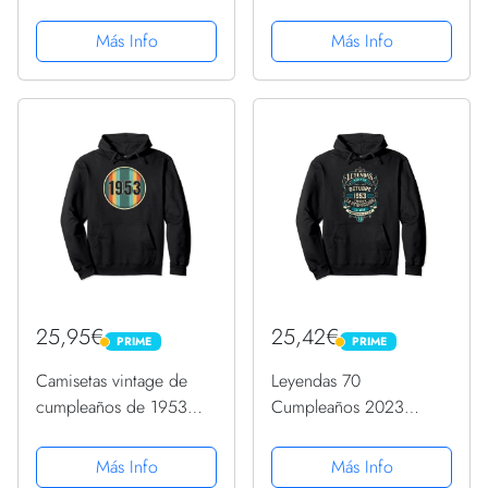
para mujer, divertidas
camisetas de
Más Info
Más Info
cumpleaños de 1953
Sudadera
25,95€
25,42€
PRIME
PRIME
PRIME
PRIME
Camisetas vintage de
Leyendas 70
cumpleaños de 1953
Cumpleaños 2023
para mujer, divertidas
Nacidos En Octubre De
camisetas de
1953 Sudadera con
Más Info
Más Info
cumpleaños de 1953
Capucha