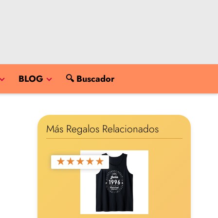
BLOG
🔍 Buscador
Más Regalos Relacionados
★
★
★
★
★