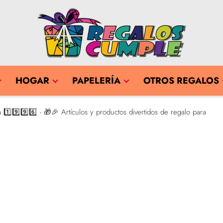
HOGAR
PAPELERÍA
OTROS REGALOS
⃣9️⃣9️⃣6️⃣ - 🎁🎉 Artículos y productos divertidos de regalo para