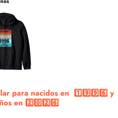
años
.
r para nacidos en 1️⃣9️⃣9️⃣6️⃣ y
s en 2️⃣0️⃣2️⃣6️⃣