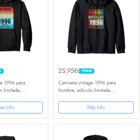
25,95€
E
PRIME
PRIME
ge 1996 para
Camiseta vintage 1996 para
 limitada,
hombre, edición limitada,
96 Sudadera con
cumpleaños 1996 Sudadera con
Capucha
ás Info
Más Info