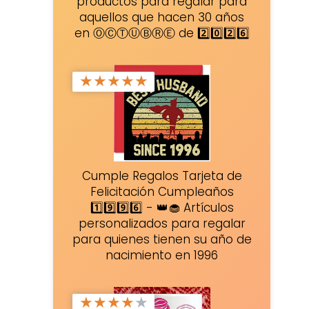
productos para regalar para
aquellos que hacen 30 años
en ⓄⒸⓉⓊⒷⓇⒺ de 2️⃣0️⃣2️⃣6️⃣
★
★
★
★
★
Cumple Regalos Tarjeta de
Felicitación Cumpleaños
1️⃣9️⃣9️⃣6️⃣ - 👑🧁 Artículos
personalizados para regalar
para quienes tienen su año de
nacimiento en 1996
★
★
★
★
★