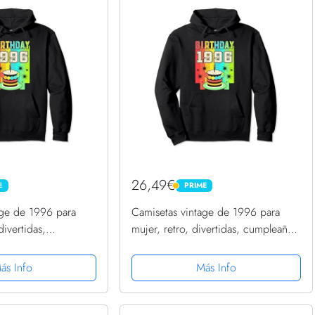
26,49€
E
PRIME
PRIME
age de 1996 para
Camisetas vintage de 1996 para
divertidas,
mujer, retro, divertidas, cumpleaños
 1996 Sudadera con
de 1996 Sudadera con Capucha
ás Info
Más Info