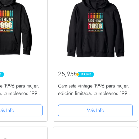
25,95€
E
PRIME
PRIME
ge 1996 para mujer,
Camiseta vintage 1996 para mujer,
da, cumpleaños 1996
edición limitada, cumpleaños 1996
Capucha
Sudadera con Capucha
ás Info
Más Info