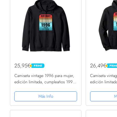
25,95€
26,49€
PRIME
PRIM
PRIME
PRIME
Camiseta vintage 1996 para mujer,
Camiseta vinta
edición limitada, cumpleaños 1996
edición limita
Sudadera con Capucha
Sudadera con 
Más Info
M