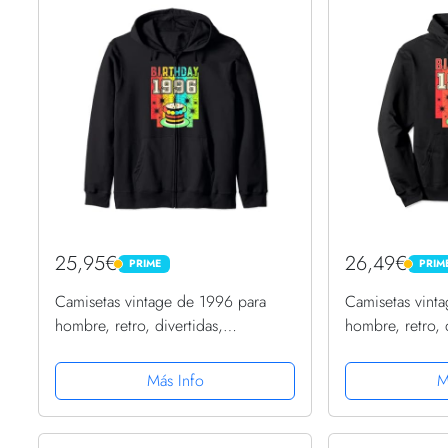
25,95€
26,49€
PRIME
PRIM
PRIME
PRIME
Camisetas vintage de 1996 para
Camisetas vint
hombre, retro, divertidas,
hombre, retro, 
cumpleaños de 1996 Sudadera con
cumpleaños de
Capucha
Capucha
Más Info
M