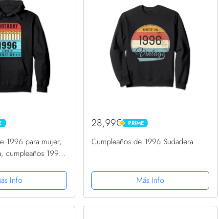
28,99€
E
PRIME
PRIME
ge 1996 para mujer,
Cumpleaños de 1996 Sudadera
da, cumpleaños 1996
Capucha
ás Info
Más Info