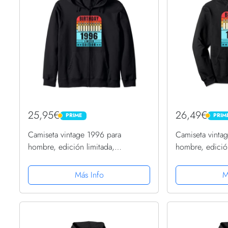
25,95€
26,49€
PRIME
PRIM
PRIME
PRIME
Camiseta vintage 1996 para
Camiseta vinta
hombre, edición limitada,
hombre, edición
cumpleaños 1996 Sudadera con
cumpleaños 19
Capucha
Capucha
Más Info
M