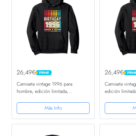
26,49€
26,49€
PRIME
PRIM
PRIME
PRIME
Camiseta vintage 1996 para
Camiseta vinta
hombre, edición limitada,
edición limita
cumpleaños 1996 Sudadera con
Sudadera con 
Capucha
Más Info
M