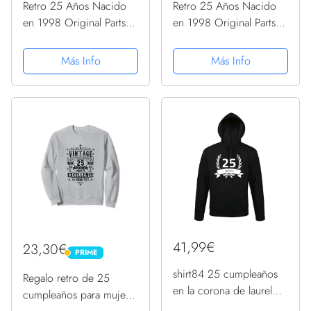
Retro 25 Años Nacido
Retro 25 Años Nacido
en 1998 Original Parts
en 1998 Original Parts
25 Cumpleaños
25 Cumpleaños
Sudadera con Capucha
Sudadera con Capucha
Más Info
Más Info
41,99€
23,30€
PRIME
PRIME
shirt84 25 cumpleaños
Regalo retro de 25
en la corona de laurel
cumpleaños para mujer
hombres sudadera con