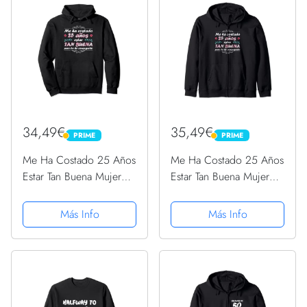
34,49€
35,49€
PRIME
PRIME
PRIME
PRIME
Me Ha Costado 25 Años
Me Ha Costado 25 Años
Estar Tan Buena Mujer
Estar Tan Buena Mujer
Cumpleaños 25
Cumpleaños 25
Sudadera con Capucha
Sudadera con Capucha
Más Info
Más Info