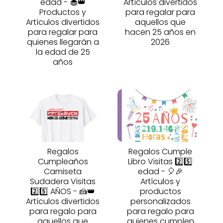
edad - 🧁👑
Artículos divertidos
Productos y
para regalar para
Artículos divertidos
aquellos que
para regalar para
hacen 25 años en
quienes llegarán a
2026
la edad de 25
años
Regalos
Regalos Cumple
Cumpleaños
Libro Visitas 2️⃣5️⃣
Camiseta
edad - 🎈🎉
Sudadera Visitas
Artículos y
2️⃣5️⃣ AÑOS - 🍰👑
productos
Artículos divertidos
personalizados
para regalo para
para regalo para
aquellos que
quienes cumplen