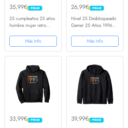
35,99€
26,99€
PRIME
PRIME
PRIME
PRIME
25 cumpleaños 25 años
Nivel 25 Desbloqueado
hombre mujer retro
Gamer 25 Años 1996
vintage 1998 regalo
Divertido Chico
Sudadera
Sudadera con Capucha
Más Info
Más Info
33,99€
39,99€
PRIME
PRIME
PRIME
PRIME