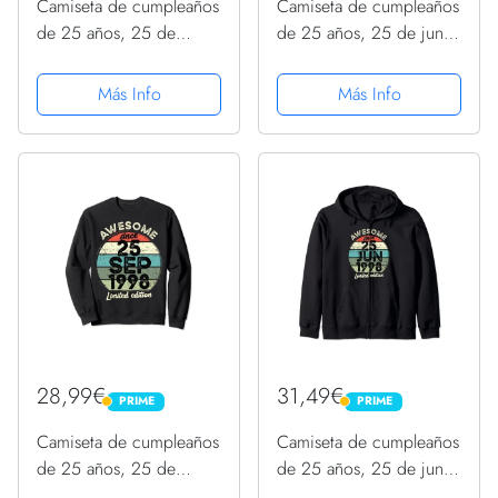
Camiseta de cumpleaños
Camiseta de cumpleaños
de 25 años, 25 de
de 25 años, 25 de junio
agosto de 1998, 25
de 1998, 25
cumpleaños Sudadera
cumpleaños Sudadera
Más Info
Más Info
28,99€
31,49€
PRIME
PRIME
PRIME
PRIME
Camiseta de cumpleaños
Camiseta de cumpleaños
de 25 años, 25 de
de 25 años, 25 de junio
septiembre de 1998, 25
de 1998, 25