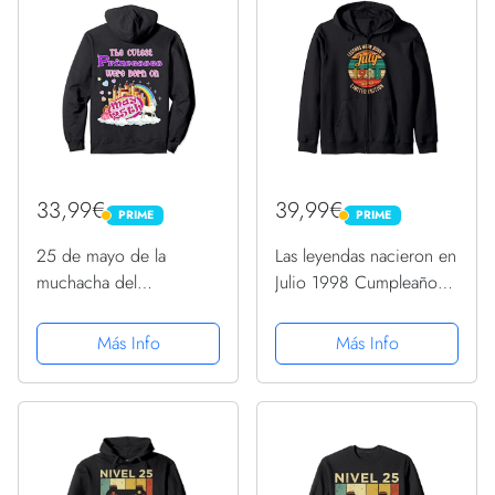
33,99€
39,99€
PRIME
PRIME
PRIME
PRIME
25 de mayo de la
Las leyendas nacieron en
muchacha del
Julio 1998 Cumpleaños
cumpleaños linda
25 Sudadera con
princesa del Sudadera
Capucha
Más Info
Más Info
con Capucha