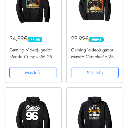
34,99€
29,99€
PRIME
PRIME
PRIME
PRIME
Gaming Videojugador
Gaming Videojugador
Mando Cumpleaño 25
Mando Cumpleaño 25
Aniversario Gaming
Aniversario Gaming
Sudadera con Capucha
Sudadera
Más Info
Más Info