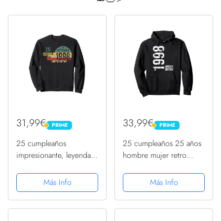
31,99€
33,99€
PRIME
PRIME
PRIME
PRIME
25 cumpleaños
25 cumpleaños 25 años
impresionante, leyenda
hombre mujer retro
desde Septiembre 1998
vintage 1998 regalo
Sudadera
Sudadera con Capucha
Más Info
Más Info