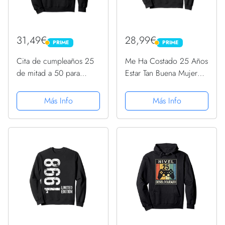
31,49€
28,99€
PRIME
PRIME
PRIME
PRIME
Cita de cumpleaños 25
Me Ha Costado 25 Años
de mitad a 50 para
Estar Tan Buena Mujer
deseos de cumpleaños
Cumpleaños 25
25 Sudadera con
Sudadera
Más Info
Más Info
Capucha