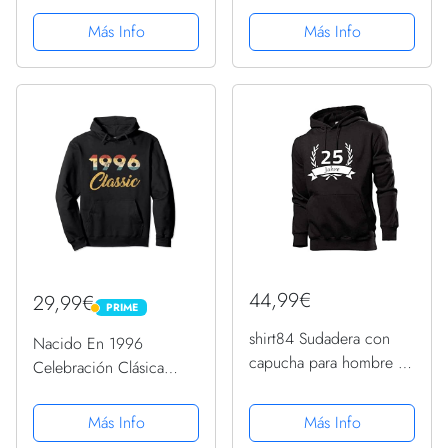
niña de 25 años 1997
capucha, Negro , XL
Sudadera
Más Info
Más Info
44,99€
29,99€
PRIME
PRIME
shirt84 Sudadera con
Nacido En 1996
capucha para hombre de
Celebración Clásica
25 cumpleaños con
Años 90 25 Cumpleaños
corona de laurel, Negro
Sudadera con Capucha
Más Info
Más Info
, XXXL