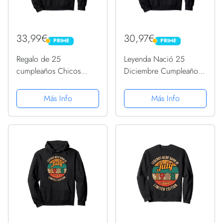
33,99€
30,97€
PRIME
PRIME
PRIME
PRIME
Regalo de 25
Leyenda Nació 25
cumpleaños Chicos
Diciembre Cumpleaños
Chicas Original Nacido
25th December birthday
1996 Sudadera con
Sudadera con Capucha
Más Info
Más Info
Capucha