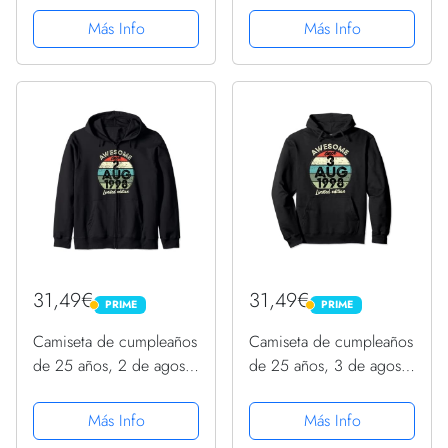
cumpleaños Sudadera
cumpleaños Sudadera
Más Info
Más Info
con Capucha
31,49€
31,49€
PRIME
PRIME
PRIME
PRIME
Camiseta de cumpleaños
Camiseta de cumpleaños
de 25 años, 2 de agosto
de 25 años, 3 de agosto
de 1998, 25
de 1998, 25
cumpleaños Sudadera
cumpleaños Sudadera
Más Info
Más Info
con Capucha
con Capucha