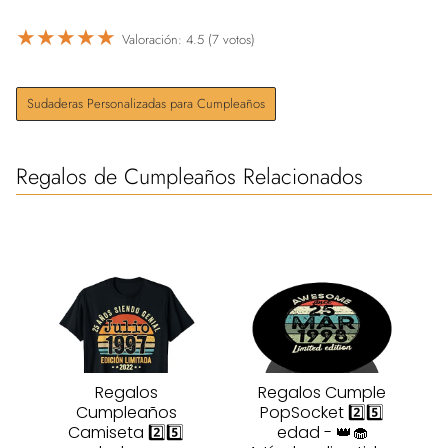
★
★
★
★
★
Valoración: 4.5 (7 votos)
Sudaderas Personalizadas para Cumpleaños
Regalos de Cumpleaños Relacionados
Regalos
Regalos Cumple
Cumpleaños
PopSocket 2️⃣5️⃣
Camiseta 2️⃣5️⃣
edad - 👑🧁