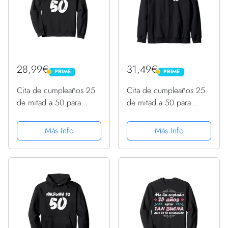
28,99€
31,49€
PRIME
PRIME
PRIME
PRIME
Cita de cumpleaños 25
Cita de cumpleaños 25
de mitad a 50 para
de mitad a 50 para
deseos de cumpleaños
deseos de cumpleaños
25 Sudadera
25 Sudadera con
Más Info
Más Info
Capucha