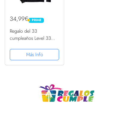
34,99€
PRIME
PRIME
Regalo del 33
cumpleaños Level 33
Unlocked Awesome
1988 Sudadera con
Más Info
Capucha