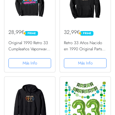
28,99€
32,99€
PRIME
PRIME
PRIME
PRIME
Original 1990 Retro 33
Retro 33 Años Nacido
Cumpleaños Vaporwave
en 1990 Original Parts
Style 33 Años Antiguo
33 Cumpleaños
Sudadera
Sudadera con Capucha
Más Info
Más Info