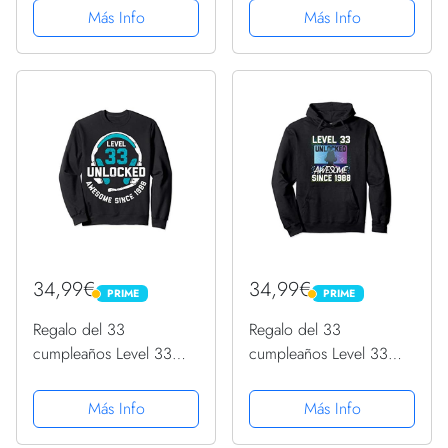
1988 Sudadera
1988 Sudadera
Más Info
Más Info
34,99€
34,99€
PRIME
PRIME
PRIME
PRIME
Regalo del 33
Regalo del 33
cumpleaños Level 33
cumpleaños Level 33
Unlocked Awesome
Unlocked Awesome
1988 Sudadera
1988 Sudadera con
Más Info
Más Info
Capucha