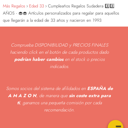
Más Regalos
Edad 33
Cumpleaños Regalos Sudadera 3️⃣3️⃣
AÑOS - 🧁🧁 Artículos personalizados para regalar para aquellos
que llegarán a la edad de 33 años y nacieron en 1993
Comprueba DISPONIBILIDAD y PRECIOS FINALES
haciendo click en el botón de cada productos dado
podrían haber cambios
en el stock o precios
indicados
.
Somos socios del sistema de afilidados en
ESPAÑA de
A M A Z O N
, de manera que
sin coste extra para
ti
, ganamos una pequeña comisión por cada
recomendación.