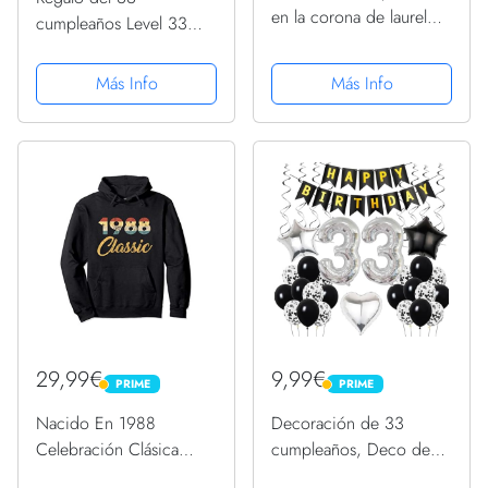
en la corona de laurel
cumpleaños Level 33
sudadera con capucha
Unlocked Awesome
para hombre, Negro , L
1988 Sudadera
Más Info
Más Info
29,99€
9,99€
PRIME
PRIME
PRIME
PRIME
Nacido En 1988
Decoración de 33
Celebración Clásica
cumpleaños, Deco de
Años 80 33 Cumpleaños
cumpleaños 33 años