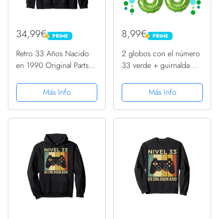
34,99€
8,99€
PRIME
PRIME
PRIME
PRIME
Retro 33 Años Nacido
2 globos con el número
en 1990 Original Parts
33 verde + guirnalda de
33 Cumpleaños
cumpleaños feliz +
Sudadera con Capucha
guirnalda verde para 33
Más Info
Más Info
cumpleaños, decoración
para hombres y mujeres,
33 años, 33 globos...