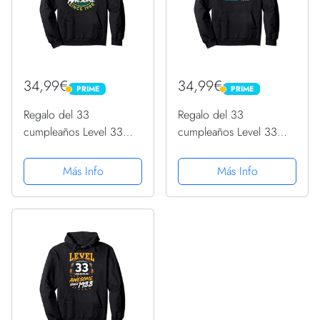
34,99€
34,99€
PRIME
PRIME
PRIME
PRIME
Regalo del 33
Regalo del 33
cumpleaños Level 33
cumpleaños Level 33
Unlocked Awesome
Unlocked Awesome
1988 Sudadera con
1988 Sudadera con
Más Info
Más Info
Capucha
Capucha