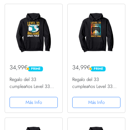
34,99€
34,99€
PRIME
PRIME
PRIME
PRIME
Regalo del 33
Regalo del 33
cumpleaños Level 33
cumpleaños Level 33
Unlocked Awesome
Unlocked Awesome
1988 Sudadera con
1988 Sudadera con
Más Info
Más Info
Capucha
Capucha