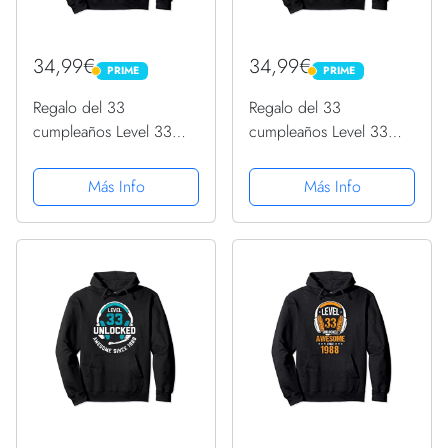
34,99€
34,99€
PRIME
PRIME
PRIME
PRIME
Regalo del 33
Regalo del 33
cumpleaños Level 33
cumpleaños Level 33
Unlocked Awesome
Unlocked Awesome
1988 Sudadera con
1988 Sudadera con
Más Info
Más Info
Capucha
Capucha