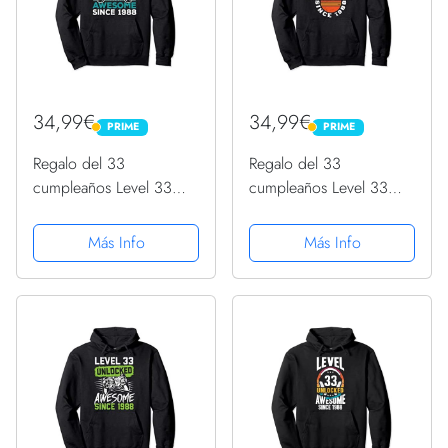
34,99€
34,99€
PRIME
PRIME
PRIME
PRIME
Regalo del 33
Regalo del 33
cumpleaños Level 33
cumpleaños Level 33
Unlocked Awesome
Unlocked Awesome
1988 Sudadera con
1988 Sudadera con
Más Info
Más Info
Capucha
Capucha