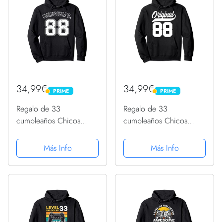
34,99€
34,99€
PRIME
PRIME
PRIME
PRIME
Regalo de 33
Regalo de 33
cumpleaños Chicos
cumpleaños Chicos
Chicas Original Nacido
Chicas Original Nacido
1988 Sudadera con
1988 Sudadera con
Más Info
Más Info
Capucha
Capucha