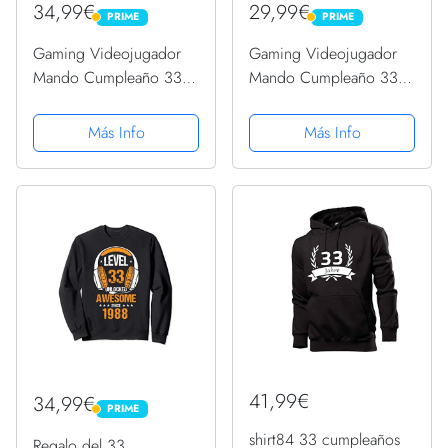
34,99€
29,99€
PRIME
PRIME
PRIME
PRIME
Gaming Videojugador
Gaming Videojugador
Mando Cumpleaño 33
Mando Cumpleaño 33
Aniversario Gaming
Aniversario Gaming
Sudadera con Capucha
Sudadera
Más Info
Más Info
41,99€
34,99€
PRIME
PRIME
shirt84 33 cumpleaños
Regalo del 33