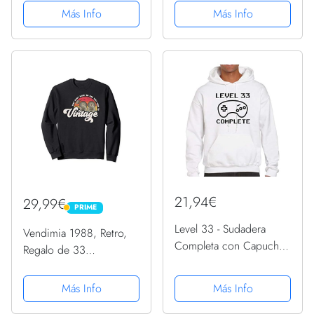
Sudadera con Capucha
hombres, Deco de 33
Más Info
Más Info
cumpleaños hombre,
Deco de 33 globos
negro y plata, Deco de
fiesta de 33...
21,94€
29,99€
PRIME
PRIME
Level 33 - Sudadera
Vendimia 1988, Retro,
Completa con Capucha
Regalo de 33
para cumpleaños número
cumpleaños Sudadera
33, Regalo, Juego Retro
Más Info
Más Info
Azul Blanco S