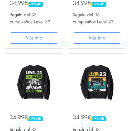
34,99€
34,99€
PRIME
PRIME
PRIME
PRIME
Regalo del 33
Regalo del 33
cumpleaños Level 33
cumpleaños Level 33
Unlocked Awesome
Unlocked Awesome
1988 Sudadera con
1988 Sudadera con
Más Info
Más Info
Capucha
Capucha
34,99€
34,99€
PRIME
PRIME
PRIME
PRIME
Regalo del 33
Regalo del 33