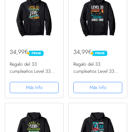
34,99€
34,99€
PRIME
PRIME
PRIME
PRIME
Regalo del 33
Regalo del 33
cumpleaños Level 33
cumpleaños Level 33
Unlocked Awesome
Unlocked Awesome
1988 Sudadera con
1988 Sudadera con
Más Info
Más Info
Capucha
Capucha