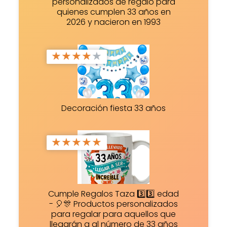
personalizados de regalo para
quienes cumplen 33 años en
2026 y nacieron en 1993
★
★
★
★
★
Decoración fiesta 33 años
★
★
★
★
★
Cumple Regalos Taza 3️⃣3️⃣ edad
- 🎈🎊 Productos personalizados
para regalar para aquellos que
llegarán a al número de 33 años