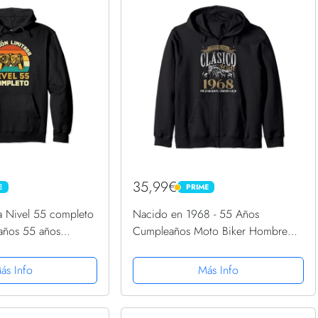
35,99€
E
PRIME
PRIME
da Nivel 55 completo
Nacido en 1968 - 55 Años
ños 55 años
Cumpleaños Moto Biker Hombre
Capucha
Motero Sudadera con Capucha
ás Info
Más Info