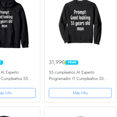
31,99€
E
PRIME
PRIME
AI Experto
55 cumpleaños AI Experto
T Cumpleaños 55
Programador IT Cumpleaños 55
Capucha
Sudadera
ás Info
Más Info