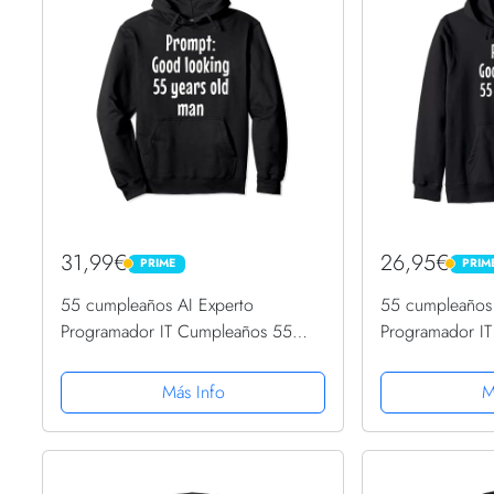
31,99€
26,95€
PRIME
PRIM
PRIME
PRIME
55 cumpleaños AI Experto
55 cumpleaños 
Programador IT Cumpleaños 55
Programador I
Sudadera con Capucha
Sudadera con 
Más Info
M