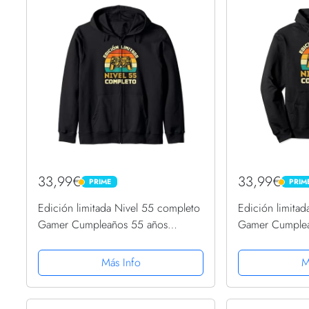
33,99€
33,99€
PRIME
PRIM
PRIME
PRIME
Edición limitada Nivel 55 completo
Edición limita
Gamer Cumpleaños 55 años
Gamer Cumplea
Sudadera con Capucha
Sudadera con 
Más Info
M