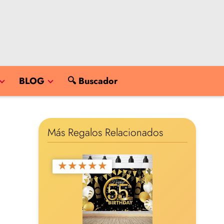
BLOG
🔍 Buscador
Más Regalos Relacionados
★
★
★
★
★