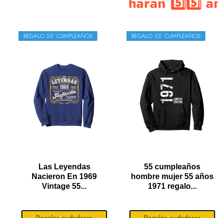
harán 5️⃣5️⃣ añ
REGALO 55º CUMPLEAÑOS
REGALO 55º CUMPLEAÑOS
Las Leyendas
55 cumpleaños
Nacieron En 1969
hombre mujer 55 años
Vintage 55...
1971 regalo...