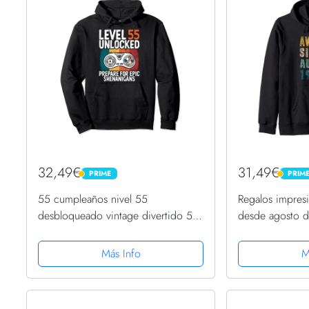
32,49€
31,49€
PRIME
PRIM
PRIME
PRIME
55 cumpleaños nivel 55
Regalos impres
desbloqueado vintage divertido 55
desde agosto 
cumpleaños Sudadera con Capucha
cumpleaños Su
Más Info
M