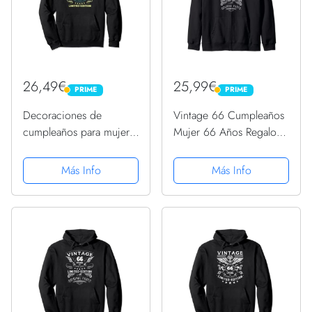
26,49€
25,99€
PRIME
PRIME
PRIME
PRIME
Decoraciones de
Vintage 66 Cumpleaños
cumpleaños para mujer,
Mujer 66 Años Regalos
66 cumpleaños, 66
66 Cumpleaños
cumpleaños Sudadera
Sudadera con Capucha
Más Info
Más Info
con Capucha