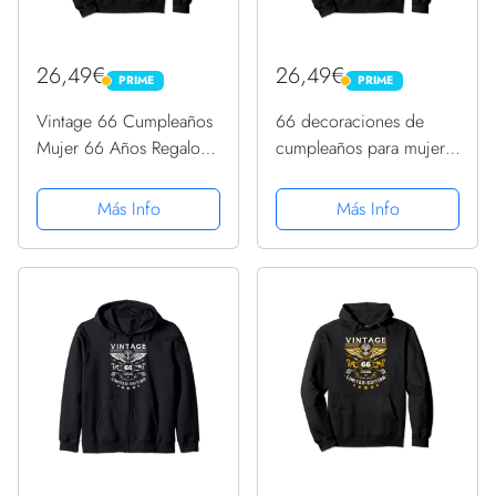
26,49€
26,49€
PRIME
PRIME
PRIME
PRIME
Vintage 66 Cumpleaños
66 decoraciones de
Mujer 66 Años Regalos
cumpleaños para mujer,
66 Cumpleaños
regalos de 66
Sudadera con Capucha
cumpleaños Sudadera
Más Info
Más Info
con Capucha