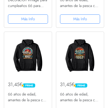
cumpleaños 66 para
amantes de la pesca con
mujer, divertido
mosca, diciembre de
cumpleaños 66
1957 - cumpleaños 66
Más Info
Más Info
Sudadera
Sudadera con Capucha
31,45€
31,45€
PRIME
PRIME
PRIME
PRIME
66 años de edad,
66 años de edad,
amantes de la pesca con
amantes de la pesca con
mosca, diciembre de
mosca, diciembre de