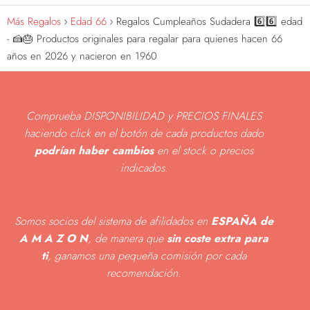
Más Regalos
Edad 66
Regalos Cumpleaños Sudadera 6️⃣6️⃣ edad
- 🍰🎂 Productos originales para regalar para quienes hacen 66
años en 2026 y nacieron en 1960
Comprueba DISPONIBILIDAD y PRECIOS FINALES
haciendo click en el botón de cada productos dado
podrían haber cambios
en el stock o precios
indicados
.
Somos socios del sistema de afilidados en
ESPAÑA de
A M A Z O N
, de manera que
sin coste extra para
ti
, ganamos una pequeña comisión por cada
recomendación.