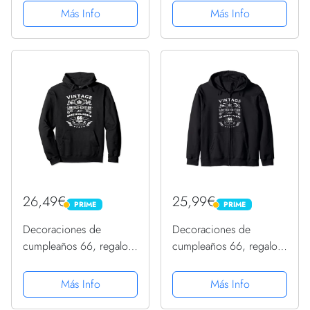
66 cumpleaños
66 cumpleaños
Más Info
Más Info
Sudadera con Capucha
Sudadera con Capucha
26,49€
25,99€
PRIME
PRIME
PRIME
PRIME
Decoraciones de
Decoraciones de
cumpleaños 66, regalos
cumpleaños 66, regalos
de cumpleaños 66 para
de cumpleaños 66 para
mujeres Sudadera con
mujeres Sudadera con
Más Info
Más Info
Capucha
Capucha