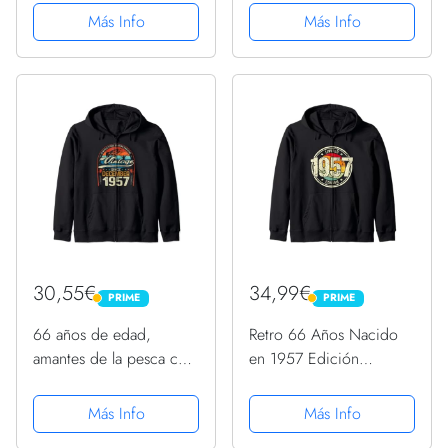
1957 - cumpleaños 66
1957 - cumpleaños 66
Más Info
Más Info
Sudadera con Capucha
Sudadera con Capucha
30,55€
34,99€
PRIME
PRIME
PRIME
PRIME
66 años de edad,
Retro 66 Años Nacido
amantes de la pesca con
en 1957 Edición
mosca, diciembre de
Limitada 66 Cumpleaños
1957 - cumpleaños 66
Sudadera con Capucha
Más Info
Más Info
Sudadera con Capucha