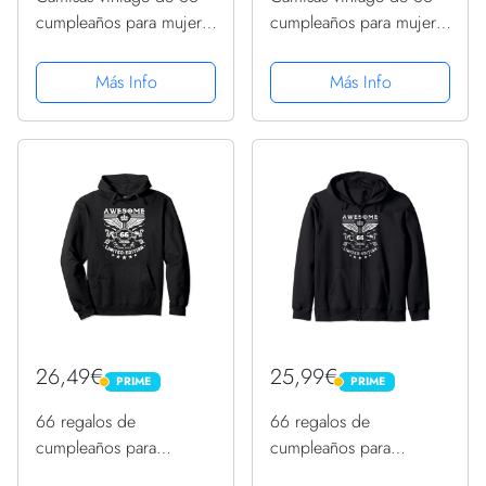
cumpleaños para mujer,
cumpleaños para mujer,
cumpleaños de 66 años
cumpleaños de 66 años
Sudadera con Capucha
Sudadera con Capucha
Más Info
Más Info
26,49€
25,99€
PRIME
PRIME
PRIME
PRIME
66 regalos de
66 regalos de
cumpleaños para
cumpleaños para
mujeres, edición limitada
mujeres, edición limitada