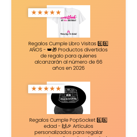
★
★
★
★
★
Regalos Cumple Libro Visitas 6️⃣6️⃣
AÑOS - 👑🎁 Productos divertidos
de regalo para quienes
alcanzarán al número de 66
años en 2026
★
★
★
★
★
Regalos Cumple PopSocket 6️⃣6️⃣
edad - 🙌🎉 Artículos
personalizados para regalar