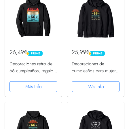
26,49€
25,99€
PRIME
PRIME
PRIME
PRIME
Decoraciones retro de
Decoraciones de
66 cumpleaños, regalos
cumpleaños para mujer,
de 66 cumpleaños para
66 cumpleaños, 66
mujeres Sudadera con
cumpleaños Sudadera
Más Info
Más Info
Capucha
con Capucha