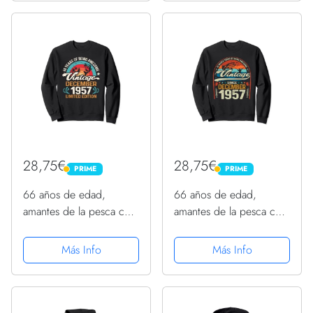
28,75€
28,75€
PRIME
PRIME
PRIME
PRIME
66 años de edad,
66 años de edad,
amantes de la pesca con
amantes de la pesca con
mosca, diciembre de
mosca, diciembre de
1957 - cumpleaños 66
1957 - cumpleaños 66
Más Info
Más Info
Sudadera
Sudadera