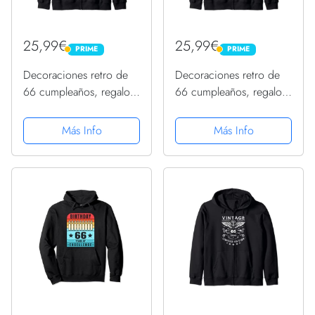
25,99€
25,99€
PRIME
PRIME
PRIME
PRIME
Decoraciones retro de
Decoraciones retro de
66 cumpleaños, regalos
66 cumpleaños, regalos
de 66 cumpleaños para
de 66 cumpleaños para
mujeres Sudadera con
hombres Sudadera con
Más Info
Más Info
Capucha
Capucha