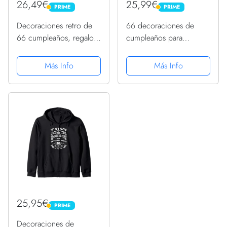
26,49€
25,99€
PRIME
PRIME
PRIME
PRIME
Decoraciones retro de
66 decoraciones de
66 cumpleaños, regalos
cumpleaños para
de 66 cumpleaños para
hombre, regalos de 66
hombres Sudadera con
cumpleaños Sudadera
Más Info
Más Info
Capucha
con Capucha
25,95€
PRIME
PRIME
Decoraciones de