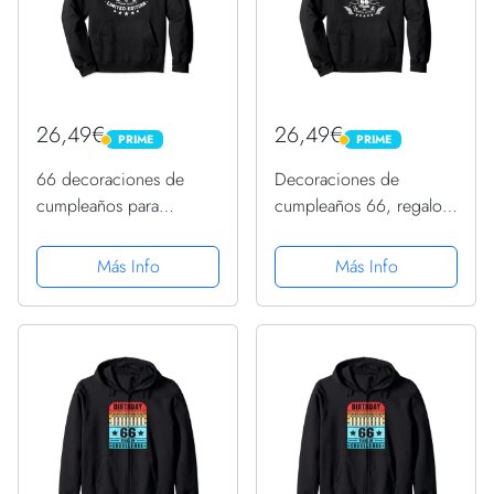
26,49€
26,49€
PRIME
PRIME
PRIME
PRIME
66 decoraciones de
Decoraciones de
cumpleaños para
cumpleaños 66, regalos
hombre, regalos de 66
de cumpleaños 66 para
cumpleaños Sudadera
hombres Sudadera con
Más Info
Más Info
con Capucha
Capucha