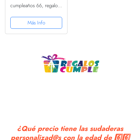
cumpleaños 66, regalos
de cumpleaños 66 para
hombres Sudadera con
Más Info
Capucha
¿Qué precio tiene las sudaderas
personalizad@s con la edad de 6️⃣6️⃣