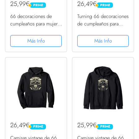
25,99€
26,49€
PRIME
PRIME
PRIME
PRIME
66 decoraciones de
Turning 66 decoraciones
cumpleaños para mujer,
de cumpleaños para
regalos de 66
mujeres 66 cumpleaños
cumpleaños Sudadera
Sudadera con Capucha
Más Info
Más Info
con Capucha
26,49€
25,99€
PRIME
PRIME
PRIME
PRIME
Camisas vintage de 66
Camisas vintage de 66