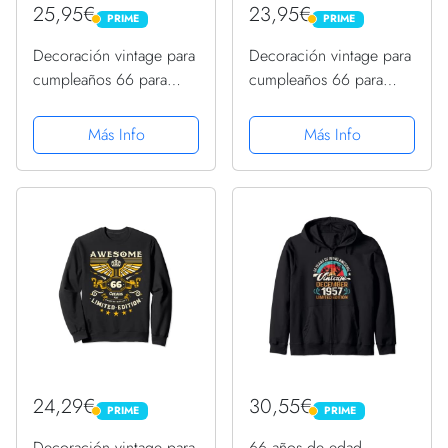
25,95€
23,95€
PRIME
PRIME
PRIME
PRIME
Decoración vintage para
Decoración vintage para
cumpleaños 66 para
cumpleaños 66 para
hombre, divertido
hombre, divertido
cumpleaños 66
cumpleaños 66
Más Info
Más Info
Sudadera con Capucha
Sudadera
24,29€
30,55€
PRIME
PRIME
PRIME
PRIME
Decoración vintage para
66 años de edad,