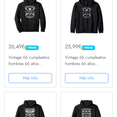
26,49€
25,99€
PRIME
PRIME
PRIME
PRIME
Vintage 66 cumpleaños
Vintage 66 cumpleaños
hombres 66 años
hombres 66 años
regalos 66 cumpleaños
regalos 66 cumpleaños
Sudadera con Capucha
Sudadera con Capucha
Más Info
Más Info