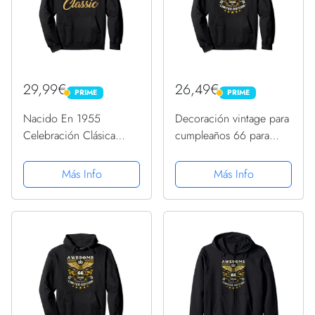
29,99€
26,49€
PRIME
PRIME
PRIME
PRIME
Nacido En 1955
Decoración vintage para
Celebración Clásica
cumpleaños 66 para
Años 50 66 Cumpleaños
mujer, divertido
Sudadera con Capucha
cumpleaños 66
Más Info
Más Info
Sudadera con Capucha