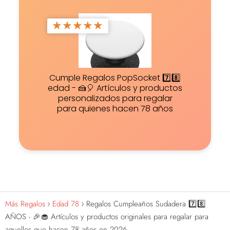
★
★
★
★
★
Cumple Regalos PopSocket 7️⃣8️⃣
edad - 🍰🎈 Artículos y productos
personalizados para regalar
para quienes hacen 78 años
Más Regalos
Edad 78
Regalos Cumpleaños Sudadera 7️⃣8️⃣
AÑOS - 🎉🧁 Artículos y productos originales para regalar para
aquellos que hacen 78 años en 2026