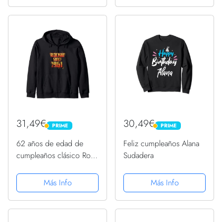
31,49€
30,49€
PRIME
PRIME
PRIME
PRIME
62 años de edad de
Feliz cumpleaños Alana
cumpleaños clásico Rock
Sudadera
1961 62 cumpleaños
Sudadera con Capucha
Más Info
Más Info