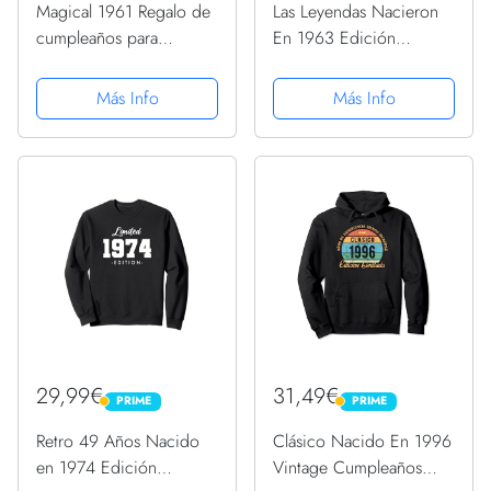
Magical 1961 Regalo de
Las Leyendas Nacieron
cumpleaños para
En 1963 Edición
mujeres de 60 años
Limitada Cumpleaños
Sudadera con Capucha
Sudadera con Capucha
Más Info
Más Info
29,99€
31,49€
PRIME
PRIME
PRIME
PRIME
Retro 49 Años Nacido
Clásico Nacido En 1996
en 1974 Edición
Vintage Cumpleaños