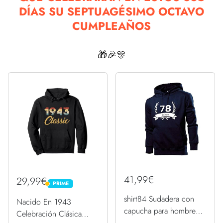
DÍAS SU SEPTUAGÉSIMO OCTAVO
CUMPLEAÑOS
🎁🎉🎊
41,99€
29,99€
PRIME
PRIME
shirt84 Sudadera con
Nacido En 1943
capucha para hombre
Celebración Clásica
con diseño de corona