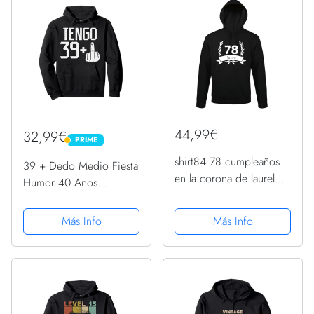
44,99€
32,99€
PRIME
PRIME
shirt84 78 cumpleaños
39 + Dedo Medio Fiesta
en la corona de laurel
Humor 40 Anos
hombres con capucha,
Cumpleanos Regalo
Negro , XXXL
Sudadera con Capucha
Más Info
Más Info