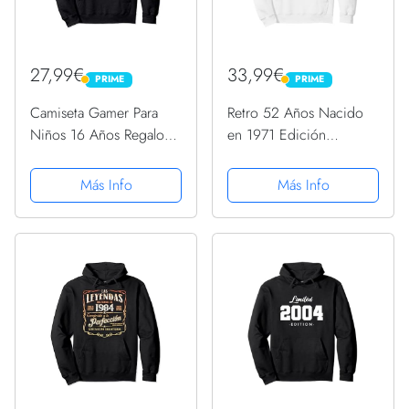
27,99€
33,99€
PRIME
PRIME
PRIME
PRIME
Camiseta Gamer Para
Retro 52 Años Nacido
Niños 16 Años Regalo
en 1971 Edición
16 Cumpleaños
Limitada 52 Cumpleaños
Sudadera con Capucha
Sudadera con Capucha
Más Info
Más Info