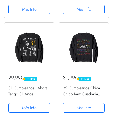
Años 40 78 Cumpleaños
de laurel, 78
Sudadera con Capucha
Más Info
Más Info
cumpleaños, azul
marino, S
29,99€
31,99€
PRIME
PRIME
PRIME
PRIME
31 Cumpleaños | Ahora
32 Cumpleaños Chica
Tengo 31 Años |
Chico Raíz Cuadrada
Divertido Aniversario
1024 = 32 Años
Sudadera
Sudadera
Más Info
Más Info