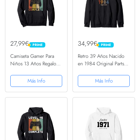
27,99€
34,99€
PRIME
PRIME
PRIME
PRIME
Camiseta Gamer Para
Retro 39 Años Nacido
Niños 13 Años Regalo
en 1984 Original Parts
13 Cumpleaños
39 Cumpleaños
Sudadera con Capucha
Sudadera con Capucha
Más Info
Más Info