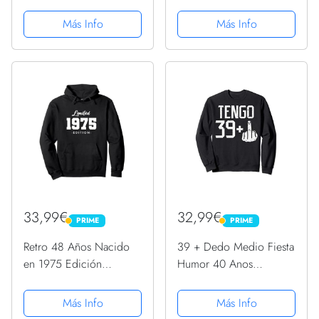
Limitada 49 Cumpleaños
Puesta De Sol Sudadera
Sudadera
con Capucha
Más Info
Más Info
33,99€
32,99€
PRIME
PRIME
PRIME
PRIME
Retro 48 Años Nacido
39 + Dedo Medio Fiesta
en 1975 Edición
Humor 40 Anos
Limitada 48 Cumpleaños
Cumpleanos Regalo
Sudadera con Capucha
Sudadera
Más Info
Más Info