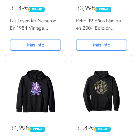
31,49€
33,99€
PRIME
PRIME
PRIME
PRIME
Las Leyendas Nacieron
Retro 19 Años Nacido
En 1984 Vintage
en 2004 Edición
Original Cumpleaños
Limitada 19 Cumpleaños
Sudadera con Capucha
Sudadera con Capucha
Más Info
Más Info
34,99€
31,49€
PRIME
PRIME
PRIME
PRIME