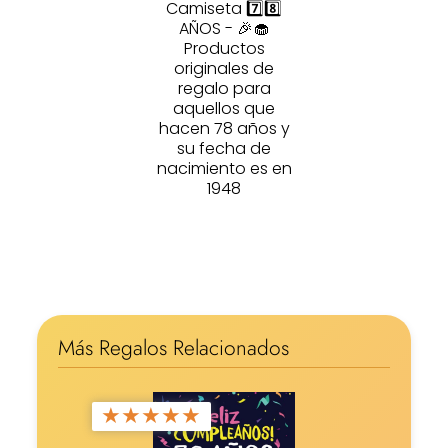
Camiseta 7️⃣8️⃣
AÑOS - 🎉🧁
Productos
originales de
regalo para
aquellos que
hacen 78 años y
su fecha de
nacimiento es en
1948
Más Regalos Relacionados
★
★
★
★
★