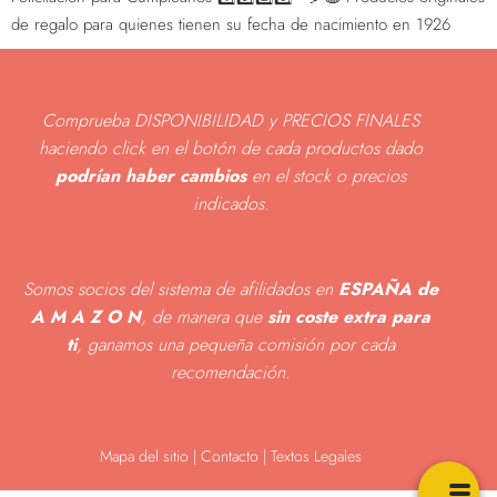
de regalo para quienes tienen su fecha de nacimiento en 1926
Comprueba DISPONIBILIDAD y PRECIOS FINALES
haciendo click en el botón de cada productos dado
podrían haber cambios
en el stock o precios
indicados
.
Somos socios del sistema de afilidados en
ESPAÑA de
A M A Z O N
, de manera que
sin coste extra para
ti
, ganamos una pequeña comisión por cada
recomendación.
Mapa del sitio
|
Contacto | Textos Legales