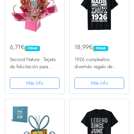
6,71€
18,99€
PRIME
PRIME
PRIME
PRIME
Second Nature - Tarjeta
1926 cumpleaños
de felicitación para
divertido regalo de
cumpleaños, diseño en
cumpleaños Camiseta
3D con texto en
Más Info
Más Info
inglés"Happy birthday"