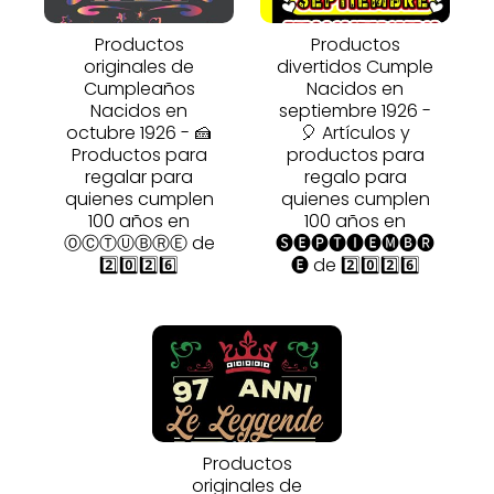
Productos
Productos
originales de
divertidos Cumple
Cumpleaños
Nacidos en
Nacidos en
septiembre 1926 -
octubre 1926 - 🍰
🎈 Artículos y
Productos para
productos para
regalar para
regalo para
quienes cumplen
quienes cumplen
100 años en
100 años en
ⓄⒸⓉⓊⒷⓇⒺ de
🅢🅔🅟🅣🅘🅔🅜🅑🅡
2️⃣0️⃣2️⃣6️⃣
🅔 de 2️⃣0️⃣2️⃣6️⃣
Productos
originales de