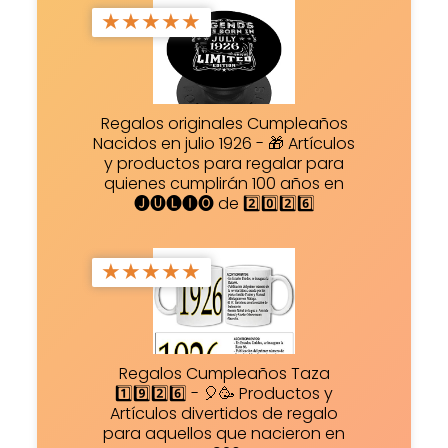
★
★
★
★
★
Regalos originales Cumpleaños
Nacidos en julio 1926 - 🎁 Artículos
y productos para regalar para
quienes cumplirán 100 años en
🅙🅤🅛🅘🅞 de 2️⃣0️⃣2️⃣6️⃣
★
★
★
★
★
Regalos Cumpleaños Taza
1️⃣9️⃣2️⃣6️⃣ - 🎈🥳 Productos y
Artículos divertidos de regalo
para aquellos que nacieron en