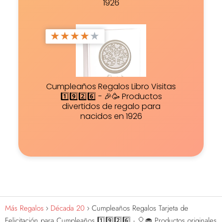
1926
★
★
★
★
★
Cumpleaños Regalos Libro Visitas
1️⃣9️⃣2️⃣6️⃣ - 🎉🥳 Productos
divertidos de regalo para
nacidos en 1926
Más Regalos
Década 20
Cumpleaños Regalos Tarjeta de
Felicitación para Cumpleaños 1️⃣9️⃣2️⃣6️⃣ - 🎈🧁 Productos originales