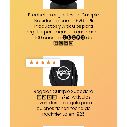
Productos originales de Cumple
Nacidos en enero 1926 - 🧁
Productos y Artículos para
regalar para aquellos que hacen
100 años en 🅔🅝🅔🅡🅞 de
2️⃣0️⃣2️⃣6️⃣
★
★
★
★
★
Regalos Cumple Sudadera
1️⃣9️⃣2️⃣6️⃣ - 🎉🎁 Artículos
divertidos de regalo para
quienes tienen fecha de
nacimiento en 1926