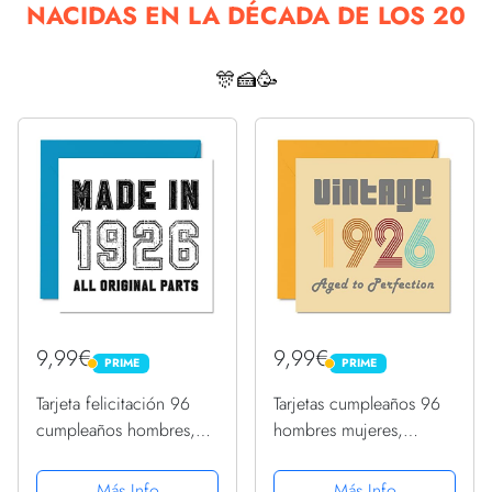
NACIDAS EN LA DÉCADA DE LOS 20
🎊🍰🥳
9,99€
9,99€
PRIME
PRIME
PRIME
PRIME
Tarjeta felicitación 96
Tarjetas cumpleaños 96
cumpleaños hombres,
hombres mujeres,
mujeres, él y ella,
vintage 1926 envejecido
fabricada en 1926, todas
a perfección, 96 tarjetas
Más Info
Más Info