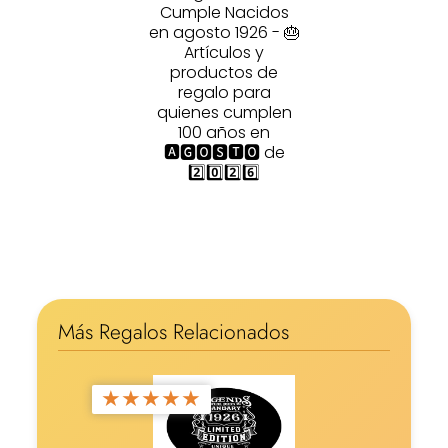
Cumple Nacidos
en agosto 1926 - 🎂
Artículos y
productos de
regalo para
quienes cumplen
100 años en
🅰🅶🅾🆂🆃🅾 de
2️⃣0️⃣2️⃣6️⃣
Más Regalos Relacionados
★
★
★
★
★