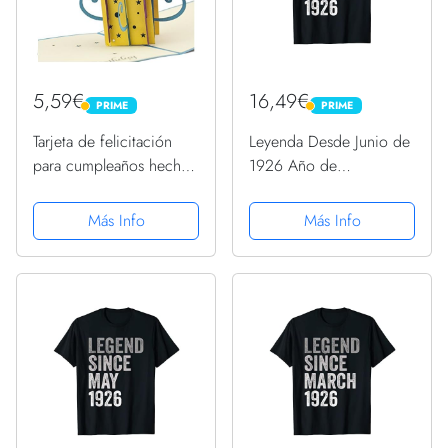
5,59€
16,49€
PRIME
PRIME
PRIME
PRIME
Tarjeta de felicitación
Leyenda Desde Junio de
para cumpleaños hecho
1926 Año de
a mano con diseño en
Cumpleaños Camiseta
3D paquete regalo
Más Info
Más Info
pequeño, azul, texto en
inglés, G02