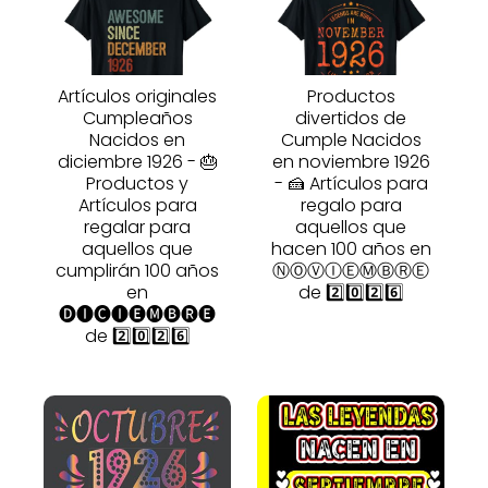
Artículos originales
Productos
Cumpleaños
divertidos de
Nacidos en
Cumple Nacidos
diciembre 1926 - 🎂
en noviembre 1926
Productos y
- 🍰 Artículos para
Artículos para
regalo para
regalar para
aquellos que
aquellos que
hacen 100 años en
cumplirán 100 años
ⓃⓄⓋⒾⒺⓂⒷⓇⒺ
en
de 2️⃣0️⃣2️⃣6️⃣
🅓🅘🅒🅘🅔🅜🅑🅡🅔
de 2️⃣0️⃣2️⃣6️⃣