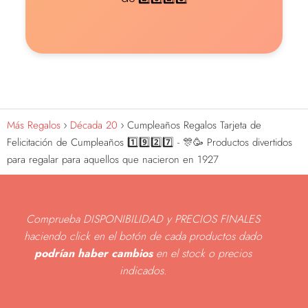
Más Regalos
Década 20
Cumpleaños Regalos Tarjeta de
Felicitación de Cumpleaños 1️⃣9️⃣2️⃣7️⃣ - 🎊🥳 Productos divertidos
para regalar para aquellos que nacieron en 1927
Comprueba DISPONIBILIDAD y PRECIOS FINALES
haciendo click en el botón de cada productos dado
podrían haber cambios
en el stock o precios
indicados
.