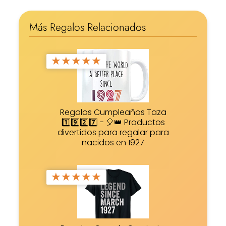
Más Regalos Relacionados
★
★
★
★
★
Regalos Cumpleaños Taza
1️⃣9️⃣2️⃣7️⃣ - 🎈👑 Productos
divertidos para regalar para
nacidos en 1927
★
★
★
★
★