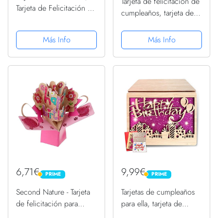
Tarjeta de felicitación de
Tarjeta de Felicitación de
cumpleaños, tarjeta de
Madera, Bambú Real y
música con sonido, con
Tarjeta de Felicitación de
canción DIN A5
Más Info
Más Info
Madera, Utilizada para el
Día Del Padre,
Cumpleaños,...
6,71€
9,99€
PRIME
PRIME
PRIME
PRIME
Second Nature - Tarjeta
Tarjetas de cumpleaños
de felicitación para
para ella, tarjeta de
cumpleaños, diseño en
felicitación de