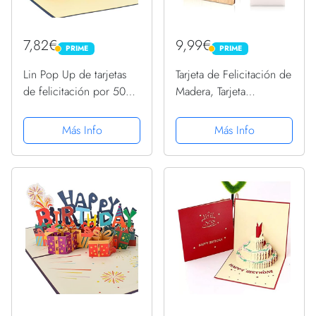
7,82€
9,99€
PRIME
PRIME
PRIME
PRIME
Lin Pop Up de tarjetas
Tarjeta de Felicitación de
de felicitación por 50
Madera, Tarjeta
beeeeestial Día, tarjetas
Cumpleaños Tarjeta de
de cumpleaños tarjetas
San Valentín, Tarjeta
Más Info
Más Info
de felicitación Tarjetas
Felicitación Hecha a
de felicitación
Mano, Tarjetas Regalo
Cumpleaños
con Sobres,
Cumpleaños,...