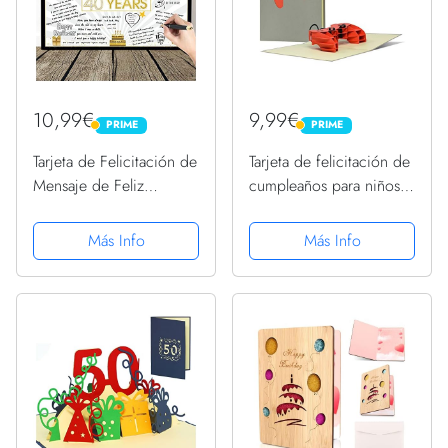
10,99€
9,99€
PRIME
PRIME
PRIME
PRIME
Tarjeta de Felicitación de
Tarjeta de felicitación de
Mensaje de Feliz
cumpleaños para niños
Cumpleaños de Estrella
para Playstation o juegos
Globo Gigante Negro y
de ordenador 3D Pop-
Más Info
Más Info
Dorado Tarjeta de
Up, tarjeta de felicitación
Decoración de Fiesta
o regalo de cumpleaños
Cartel Alternativo de
para...
Libro...