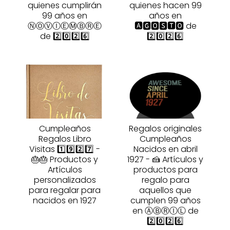
quienes cumplirán
quienes hacen 99
99 años en
años en
ⓃⓄⓋⒾⒺⓂⒷⓇⒺ
🅰🅶🅾🆂🆃🅾 de
de 2️⃣0️⃣2️⃣6️⃣
2️⃣0️⃣2️⃣6️⃣
Cumpleaños
Regalos originales
Regalos Libro
Cumpleaños
Visitas 1️⃣9️⃣2️⃣7️⃣ -
Nacidos en abril
🎂🎂 Productos y
1927 - 🍰 Artículos y
Artículos
productos para
personalizados
regalo para
para regalar para
aquellos que
nacidos en 1927
cumplen 99 años
en ⒶⒷⓇⒾⓁ de
2️⃣0️⃣2️⃣6️⃣