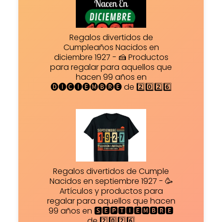
Regalos divertidos de
Cumpleaños Nacidos en
diciembre 1927 - 🍰 Productos
para regalar para aquellos que
hacen 99 años en
🅓🅘🅒🅘🅔🅜🅑🅡🅔 de 2️⃣0️⃣2️⃣6️⃣
Regalos divertidos de Cumple
Nacidos en septiembre 1927 - 🥳
Artículos y productos para
regalar para aquellos que hacen
99 años en 🆂🅴🅿🆃🅸🅴🅼🅱🆁🅴
de 2️⃣0️⃣2️⃣6️⃣