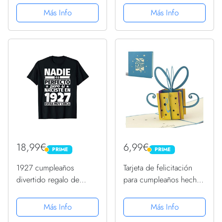
3D con texto en
cumpleaños retro de
Más Info
Más Info
inglés"Happy birthday"
bambú, tarjeta de regalo
de cumpleaños para
mujer, hija, mamá,
esposa, novia...
18,99€
6,99€
PRIME
PRIME
PRIME
PRIME
1927 cumpleaños
Tarjeta de felicitación
divertido regalo de
para cumpleaños hecho
cumpleaños Camiseta
a mano con diseño en
3D paquete regalo
Más Info
Más Info
pequeño, azul, texto en