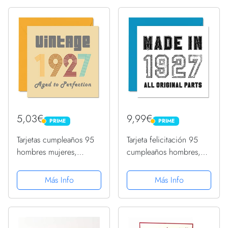
5,03€
9,99€
PRIME
PRIME
PRIME
PRIME
Tarjetas cumpleaños 95
Tarjeta felicitación 95
hombres mujeres,
cumpleaños hombres,
vintage 1927
mujeres, él ella,
envejecidos a
fabricada en 1927, todas
Más Info
Más Info
perfección, tarjeta
piezas originales,
cumpleaños 95 años,
divertida tarjeta
divertida ella, tarjetas
felicitación 95 años
felicitación
abuelo...