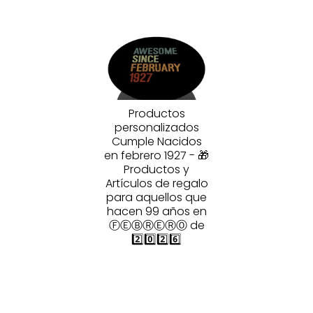
Productos
personalizados
Cumple Nacidos
en febrero 1927 - 🎁
Productos y
Artículos de regalo
para aquellos que
hacen 99 años en
ⒻⒺⒷⓇⒺⓇⓄ de
2️⃣0️⃣2️⃣6️⃣