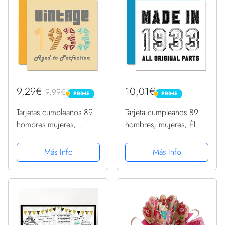
9,29€
10,01€
9,99€
PRIME
PRIME
PRIME
PRIME
Tarjetas cumpleaños 89
Tarjeta cumpleaños 89
hombres mujeres,
hombres, mujeres, Él
vintage 1933 envejecido
Ella, fabricada en 1933,
a perfección, tarjeta
todas las piezas
Más Info
Más Info
cumpleaños 89
originales, divertida
divertidos ella, 145 mm x
tarjeta cumpleaños 89
145 mm, tarjetas
99 gran abuelo Nan
felicitación...
abuela,...