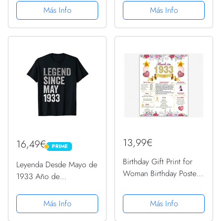
Camiseta
Más Info
Más Info
13,99€
16,49€
PRIME
PRIME
Birthday Gift Print for
Leyenda Desde Mayo de
Woman Birthday Poster
1933 Año de
Birthday Decoration
Cumpleaños Camiseta
Centerpiece (20cm x
Más Info
Más Info
25cm, Born in 1933)