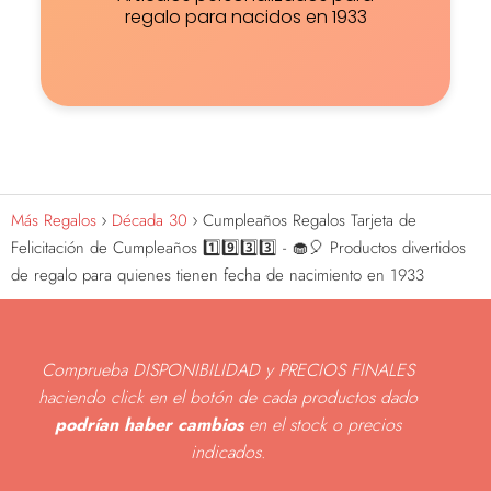
regalo para nacidos en 1933
Más Regalos
Década 30
Cumpleaños Regalos Tarjeta de
Felicitación de Cumpleaños 1️⃣9️⃣3️⃣3️⃣ - 🧁🎈 Productos divertidos
de regalo para quienes tienen fecha de nacimiento en 1933
Comprueba DISPONIBILIDAD y PRECIOS FINALES
haciendo click en el botón de cada productos dado
podrían haber cambios
en el stock o precios
indicados
.