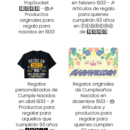
PopSocket
en febrero 1933 - 🎉
1️⃣9️⃣3️⃣3️⃣ - 🎂🎉
Artículos de regalo
Productos
para quienes
originales para
cumplirán 93 años
regalo para
en ⒻⒺⒷⓇⒺⓇⓄ
nacidos en 1933
de 2️⃣0️⃣2️⃣6️⃣
Regalos
Regalos originales
personalizados de
de Cumpleaños
Cumple Nacidos
Nacidos en
en abril 1933 - 🎉
diciembre 1933 - 🎂
Productos para
Artículos y
regalar para
productos para
aquellos que
regalar para
cumplirán 93 años
quienes cumplen