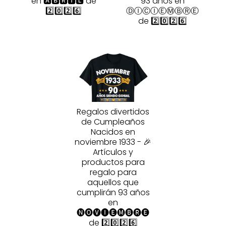
en 🅰🅱🆁🅸🅻 de
93 años en
2️⃣0️⃣2️⃣6️⃣
ⒹⒾⒸⒾⒺⓂⒷⓇⒺ
de 2️⃣0️⃣2️⃣6️⃣
Regalos divertidos
de Cumpleaños
Nacidos en
noviembre 1933 - 🎉
Artículos y
productos para
regalo para
aquellos que
cumplirán 93 años
en
🅝🅞🅥🅘🅔🅜🅑🅡🅔
de 2️⃣0️⃣2️⃣6️⃣