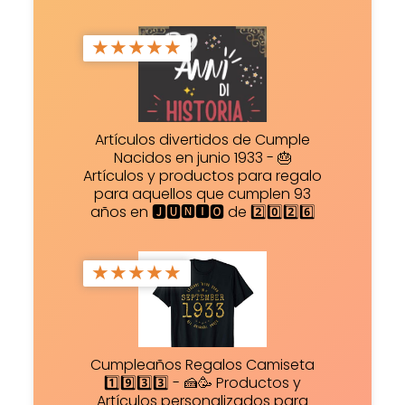
★
★
★
★
★
Artículos divertidos de Cumple
Nacidos en junio 1933 - 🎂
Artículos y productos para regalo
para aquellos que cumplen 93
años en 🅹🆄🅽🅸🅾 de 2️⃣0️⃣2️⃣6️⃣
★
★
★
★
★
Cumpleaños Regalos Camiseta
1️⃣9️⃣3️⃣3️⃣ - 🍰🥳 Productos y
Artículos personalizados para