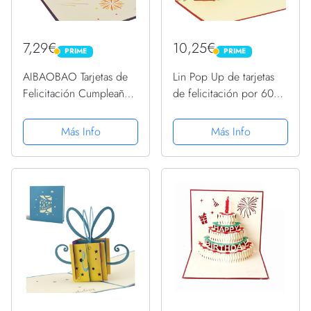
7,29€
10,25€
PRIME
PRIME
PRIME
PRIME
AIBAOBAO Tarjetas de
Lin Pop Up de tarjetas
Felicitación Cumpleaños,
de felicitación por 60
3D Pop-up San Valentín
beeeeestial Día, tarjetas
Creativa Emergente con
de cumpleaños tarjetas
Más Info
Más Info
Happy Birthday Caja,
de felicitación Tarjetas
para Familia, Día del
de felicitación
Niño, Amigo, Novias,...
Cumpleaños