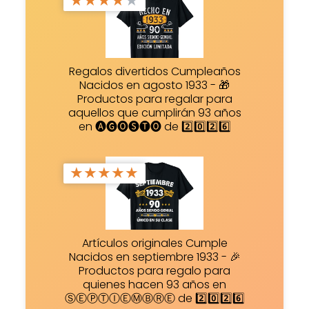
★
★
★
★
★
Regalos divertidos Cumpleaños
Nacidos en agosto 1933 - 🎁
Productos para regalar para
aquellos que cumplirán 93 años
en 🅐🅖🅞🅢🅣🅞 de 2️⃣0️⃣2️⃣6️⃣
★
★
★
★
★
Artículos originales Cumple
Nacidos en septiembre 1933 - 🎉
Productos para regalo para
quienes hacen 93 años en
ⓈⒺⓅⓉⒾⒺⓂⒷⓇⒺ de 2️⃣0️⃣2️⃣6️⃣