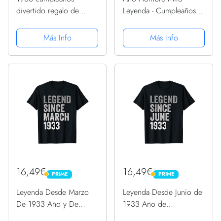
divertido regalo de
Leyenda - Cumpleaños
cumpleaños Camiseta
Regalo Vintage 1933
Manga Larga
Más Info
Más Info
16,49€
16,49€
PRIME
PRIME
PRIME
PRIME
Leyenda Desde Marzo
Leyenda Desde Junio de
De 1933 Año y De
1933 Año de
Cumpleaños Nacimiento
Cumpleaños Camiseta