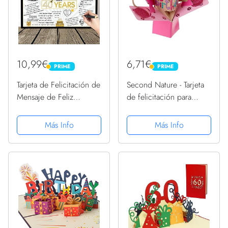
10,99€
6,71€
PRIME
PRIME
PRIME
PRIME
Tarjeta de Felicitación de
Second Nature - Tarjeta
Mensaje de Feliz
de felicitación para
Cumpleaños de Estrella
cumpleaños, diseño en
Globo Gigante Negro y
3D con texto en
Más Info
Más Info
Dorado Tarjeta de
inglés"Happy birthday"
Decoración de Fiesta
Cartel Alternativo de
Libro...