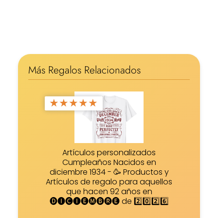
Más Regalos Relacionados
★
★
★
★
★
Artículos personalizados
Cumpleaños Nacidos en
diciembre 1934 - 🥳 Productos y
Artículos de regalo para aquellos
que hacen 92 años en
🅓🅘🅒🅘🅔🅜🅑🅡🅔 de 2️⃣0️⃣2️⃣6️⃣