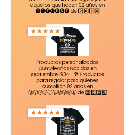
aquellos que hacen 92 años en
🅞🅒🅣🅤🅑🅡🅔 de 2️⃣0️⃣2️⃣6️⃣
★
★
★
★
★
Productos personalizados
Cumpleaños Nacidos en
septiembre 1934 - 🎊 Productos
para regalar para quienes
cumplirán 92 años en
ⓈⒺⓅⓉⒾⒺⓂⒷⓇⒺ de 2️⃣0️⃣2️⃣6️⃣
★
★
★
★
★