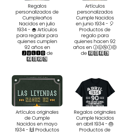
Regalos
Artículos
personalizados de
personalizados
Cumpleaños
Cumple Nacidos
Nacidos en julio
en junio 1934 - 🎈
1934 - 🧁 Artículos
Productos de
para regalar para
regalo para
quienes cumplen
quienes hacen 92
92 años en
años en ⒿⓊⓃⒾⓄ
🅹🆄🅻🅸🅾 de
de 2️⃣0️⃣2️⃣6️⃣
2️⃣0️⃣2️⃣6️⃣
Artículos originales
Regalos originales
de Cumple
Cumple Nacidos
Nacidos en mayo
en abril 1934 - 🎂
1934 - 🙌 Productos
Productos de