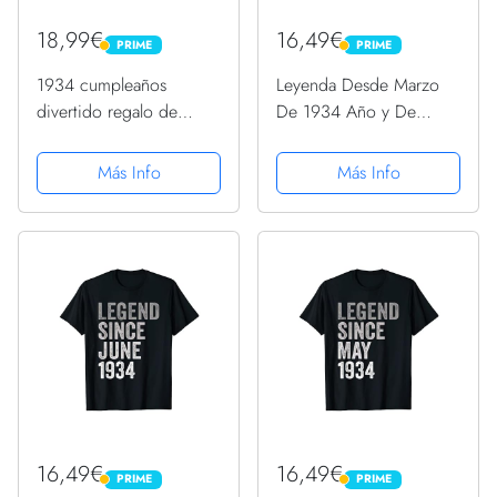
18,99€
16,49€
PRIME
PRIME
PRIME
PRIME
1934 cumpleaños
Leyenda Desde Marzo
divertido regalo de
De 1934 Año y De
cumpleaños Camiseta
Cumpleaños Nacimiento
Camiseta
Más Info
Más Info
16,49€
16,49€
PRIME
PRIME
PRIME
PRIME