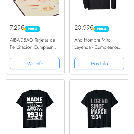
7,29€
20,99€
PRIME
PRIME
PRIME
PRIME
AIBAOBAO Tarjetas de
Año Hombre Mito
Felicitación Cumpleaños,
Leyenda - Cumpleaños
3D Pop-up San Valentín
Regalo Vintage 1934
Creativa Emergente con
Manga Larga
Más Info
Más Info
Happy Birthday Caja,
para Familia, Día del
Niño, Amigo, Novias,...