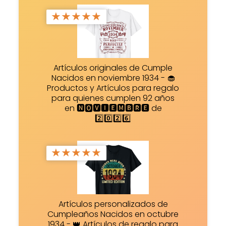
★
★
★
★
★
Artículos originales de Cumple
Nacidos en noviembre 1934 - 🧁
Productos y Artículos para regalo
para quienes cumplen 92 años
en 🅽🅾🆅🅸🅴🅼🅱🆁🅴 de
2️⃣0️⃣2️⃣6️⃣
★
★
★
★
★
Artículos personalizados de
Cumpleaños Nacidos en octubre
1934 - 👑 Artículos de regalo para