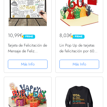
10,99€
8,03€
PRIME
PRIME
PRIME
PRIME
Tarjeta de Felicitación de
Lin Pop Up de tarjetas
Mensaje de Feliz
de felicitación por 60
Cumpleaños de Estrella
beeeeestial Día, tarjetas
Globo Gigante Negro y
de cumpleaños tarjetas
Más Info
Más Info
Dorado Tarjeta de
de felicitación Tarjetas
Decoración de Fiesta
de felicitación
Cartel Alternativo de
Cumpleaños
Libro...