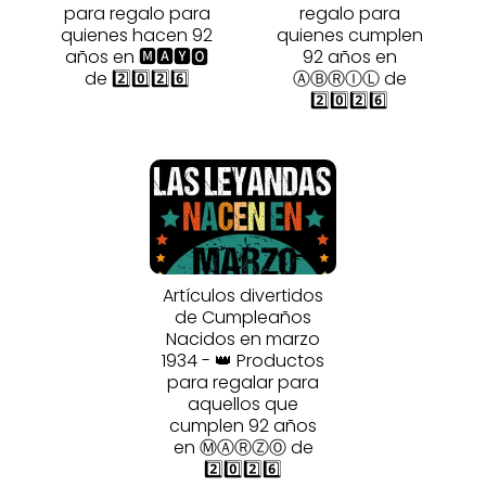
para regalo para
regalo para
quienes hacen 92
quienes cumplen
años en 🅼🅰🆈🅾
92 años en
de 2️⃣0️⃣2️⃣6️⃣
ⒶⒷⓇⒾⓁ de
2️⃣0️⃣2️⃣6️⃣
Artículos divertidos
de Cumpleaños
Nacidos en marzo
1934 - 👑 Productos
para regalar para
aquellos que
cumplen 92 años
en ⓂⒶⓇⓏⓄ de
2️⃣0️⃣2️⃣6️⃣