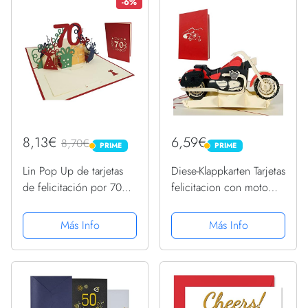
Cumpleaños
feliz cumpleaños 65
-6%
años regalos...
8,13€
6,59€
8,70€
PRIME
PRIME
PRIME
PRIME
Lin Pop Up de tarjetas
Diese-Klappkarten Tarjetas
de felicitación por 70
felicitacion con moto
cumpleaños, tarjetas de
desplegable para todas
cumpleaños tarjetas de
las ocasiones. Tarjeta
Más Info
Más Info
felicitación Tarjetas de
cumpleaños 3d, cheque
felicitación Cumpleaños
regalo para clases de
permiso de...