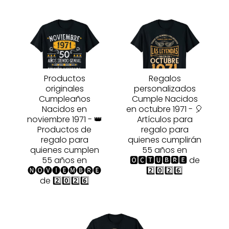
Productos
Regalos
originales
personalizados
Cumpleaños
Cumple Nacidos
Nacidos en
en octubre 1971 - 🎈
noviembre 1971 - 👑
Artículos para
Productos de
regalo para
regalo para
quienes cumplirán
quienes cumplen
55 años en
55 años en
🅾🅲🆃🆄🅱🆁🅴 de
🅝🅞🅥🅘🅔🅜🅑🅡🅔
2️⃣0️⃣2️⃣6️⃣
de 2️⃣0️⃣2️⃣6️⃣