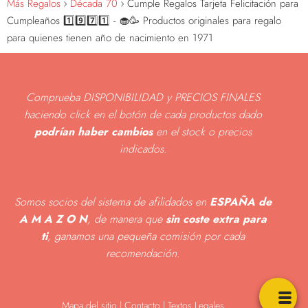
Más Regalos
Década 70
Cumple Regalos Tarjeta Felicitación para
Cumpleaños 1️⃣9️⃣7️⃣1️⃣ - 🧁🥳 Productos originales para regalo
para quienes tienen año de nacimiento en 1971
Comprueba DISPONIBILIDAD y PRECIOS FINALES
haciendo click en el botón de cada productos dado
podrían haber cambios
en el stock o precios
indicados
.
Somos socios del sistema de afilidados en
ESPAÑA de
A M A Z O N
, de manera que
sin coste extra para
ti
, ganamos una pequeña comisión por cada
recomendación.
Mapa del sitio
|
Contacto | Textos Legales