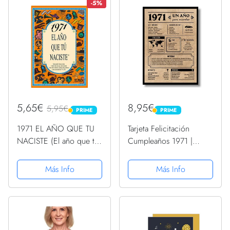
felicitación 51
tarjetas felicitación...
-5%
cumpleaños...
5,65€
8,95€
5,95€
PRIME
PRIME
PRIME
PRIME
1971 EL AÑO QUE TU
Tarjeta Felicitación
NACISTE (El año que tú
Cumpleaños 1971 |
naciste)
Regalo de Cumpleaños |
Año de Nacimiento 1971
Más Info
Más Info
| Póster Cumpleaños
Vintage | 52 cumpleaños
hombre | 52 cumpleaños
mujer...