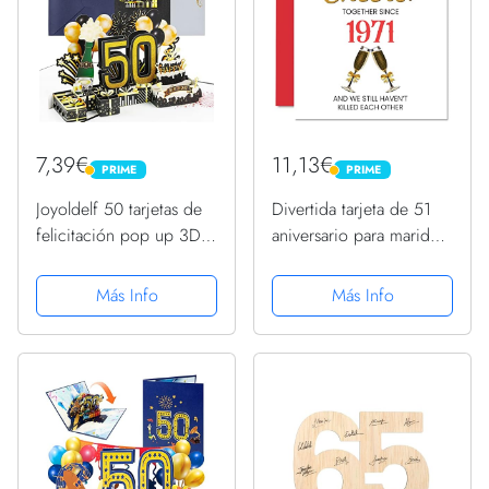
7,39€
11,13€
PRIME
PRIME
PRIME
PRIME
Joyoldelf 50 tarjetas de
Divertida tarjeta de 51
felicitación pop up 3D
aniversario para marido,
Pop Up tarjeta de
esposa, juntos desde
felicitación de
1971, regalo de I Love
Más Info
Más Info
cumpleaños, tarjetas de
You, tarjetas de
felicitación de
felicitación de 145
cumpleaños con sobre
mmx145 mm para
para mujeres,...
cincuenta y...