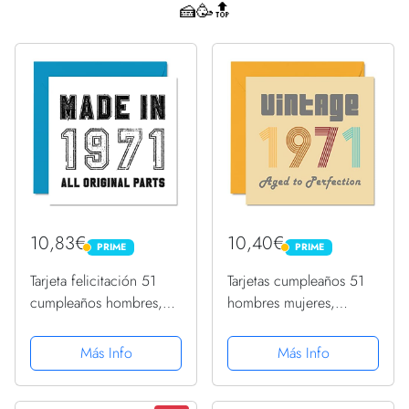
🍰🥳🔝
10,83€
10,40€
PRIME
PRIME
PRIME
PRIME
Tarjeta felicitación 51
Tarjetas cumpleaños 51
cumpleaños hombres,
hombres mujeres,
mujeres, él ella,
vintage 1971 envejecido
fabricada en 1971, todas
a perfección, 51 tarjetas
Más Info
Más Info
piezas originales,
cumpleaños divertidas
divertida tarjeta
ella, 145 x 145 mm,