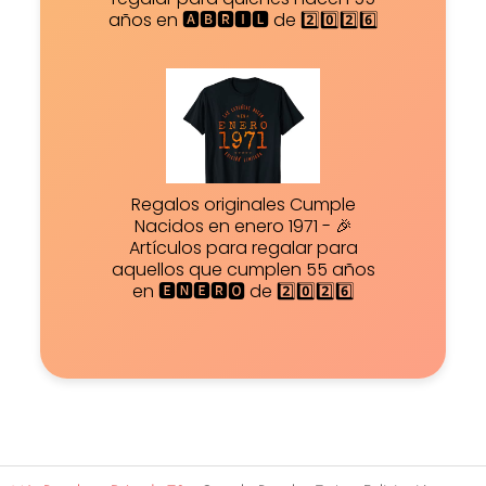
años en 🅰🅱🆁🅸🅻 de 2️⃣0️⃣2️⃣6️⃣
Regalos originales Cumple
Nacidos en enero 1971 - 🎉
Artículos para regalar para
aquellos que cumplen 55 años
en 🅴🅽🅴🆁🅾 de 2️⃣0️⃣2️⃣6️⃣