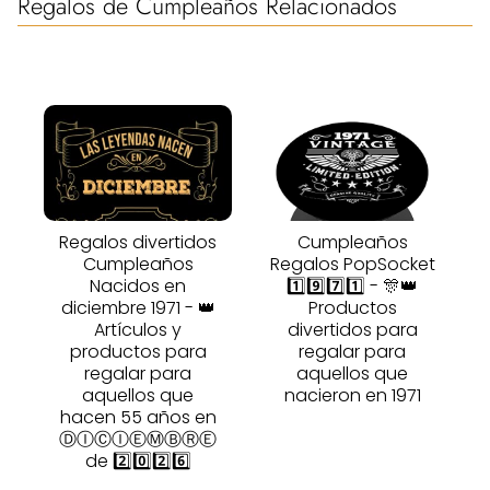
Regalos de Cumpleaños Relacionados
Regalos divertidos
Cumpleaños
Cumpleaños
Regalos PopSocket
Nacidos en
1️⃣9️⃣7️⃣1️⃣ - 🎊👑
diciembre 1971 - 👑
Productos
Artículos y
divertidos para
productos para
regalar para
regalar para
aquellos que
aquellos que
nacieron en 1971
hacen 55 años en
ⒹⒾⒸⒾⒺⓂⒷⓇⒺ
de 2️⃣0️⃣2️⃣6️⃣