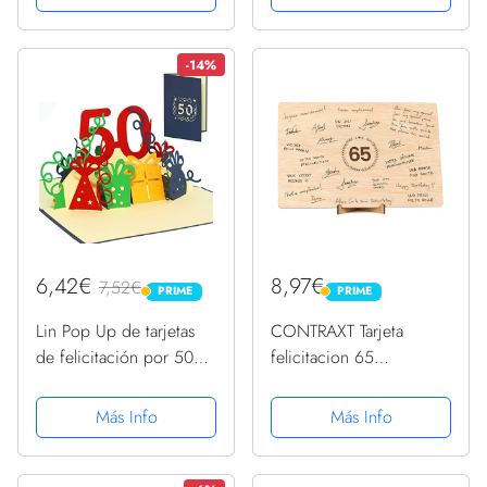
cumpleaños con sobre y
un sello de cera
-14%
6,42€
8,97€
7,52€
PRIME
PRIME
PRIME
PRIME
Lin Pop Up de tarjetas
CONTRAXT Tarjeta
de felicitación por 50
felicitacion 65
beeeeestial Día, tarjetas
cumpleaños. Regalo
de cumpleaños tarjetas
detalles Decoracion
Más Info
Más Info
de felicitación Tarjetas
original Postal mujer
de felicitación
hombre 65 cumpleaños