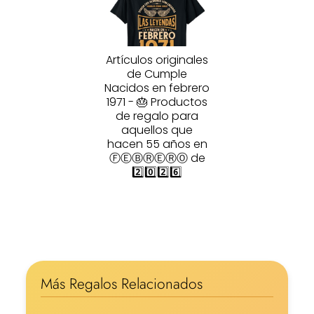
Artículos originales
de Cumple
Nacidos en febrero
1971 - 🎂 Productos
de regalo para
aquellos que
hacen 55 años en
ⒻⒺⒷⓇⒺⓇⓄ de
2️⃣0️⃣2️⃣6️⃣
Más Regalos Relacionados