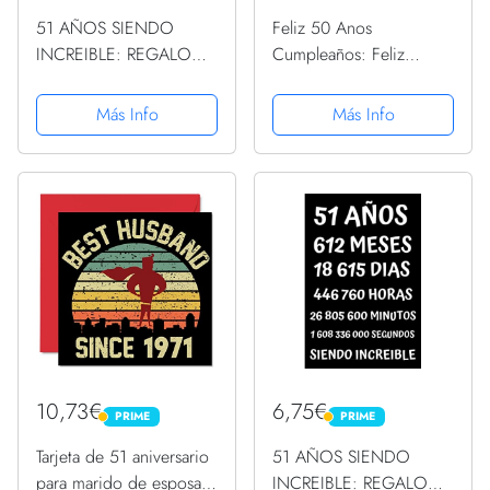
51 AÑOS SIENDO
Feliz 50 Anos
INCREIBLE: REGALO
Cumpleaños: Feliz
HOMBRE O MUJER 51
Cumpleaños, Libro de
AÑOS DE
visitas para fiesta,
Más Info
Más Info
CUMPLEAÑOS
regalos originales para
ORIGINAL Y DIVERTIDO
hombre y mujer, registro
, CUADERNO DE
para felicitaciones y
APUNTES O AGENDA,
fotos de los...
DIARIO, LEBRETA DE
NOTAS..
10,73€
6,75€
PRIME
PRIME
PRIME
PRIME
Tarjeta de 51 aniversario
51 AÑOS SIENDO
para marido de esposa
INCREIBLE: REGALO