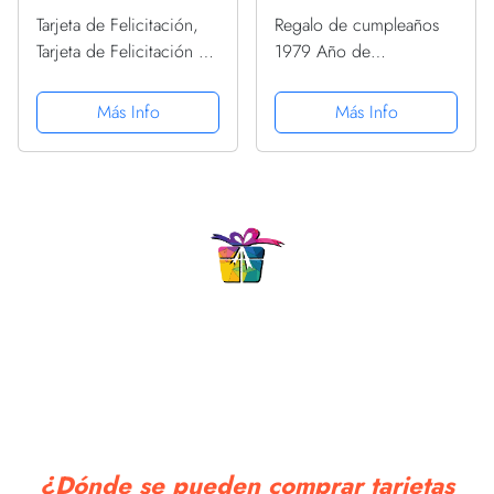
Tarjeta de Felicitación,
Regalo de cumpleaños
Tarjeta de Felicitación de
1979 Año de
Madera, Bambú Real y
nacimiento, Vintage
Tarjeta de Felicitación de
Sudadera
Más Info
Más Info
Madera, Utilizada para el
Día Del Padre,
Cumpleaños,...
¿Dónde se pueden comprar tarjetas