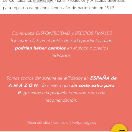
de Cumpleaños 1️⃣9️⃣7️⃣9️⃣ - 🙌🎊 Productos y Artículos divertidos
para regalo para quienes tienen año de nacimiento en 1979
Comprueba DISPONIBILIDAD y PRECIOS FINALES
haciendo click en el botón de cada productos dado
podrían haber cambios
en el stock o precios
indicados
.
Somos socios del sistema de afilidados en
ESPAÑA de
A M A Z O N
, de manera que
sin coste extra para
ti
, ganamos una pequeña comisión por cada
recomendación.
Mapa del sitio
|
Contacto | Textos Legales