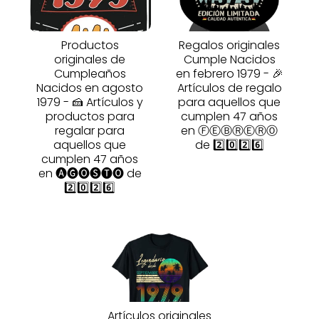
Productos
Regalos originales
originales de
Cumple Nacidos
Cumpleaños
en febrero 1979 - 🎉
Nacidos en agosto
Artículos de regalo
1979 - 🍰 Artículos y
para aquellos que
productos para
cumplen 47 años
regalar para
en ⒻⒺⒷⓇⒺⓇⓄ
aquellos que
de 2️⃣0️⃣2️⃣6️⃣
cumplen 47 años
en 🅐🅖🅞🅢🅣🅞 de
2️⃣0️⃣2️⃣6️⃣
Artículos originales