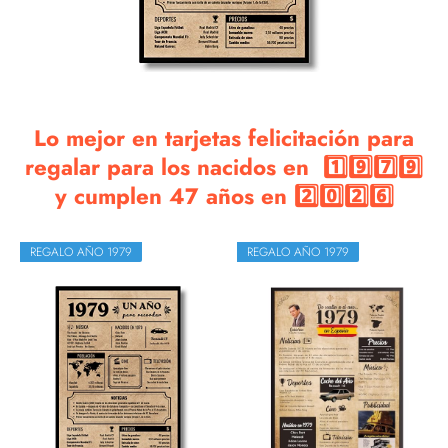
Lo mejor en tarjetas felicitación para
regalar para los nacidos en 1️⃣9️⃣7️⃣9️⃣
y cumplen 47 años en 2️⃣0️⃣2️⃣6️⃣
REGALO AÑO 1979
REGALO AÑO 1979