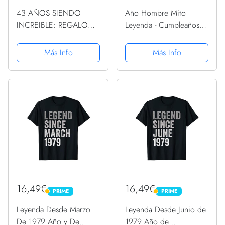
43 AÑOS SIENDO
Año Hombre Mito
INCREIBLE: REGALO
Leyenda - Cumpleaños
HOMBRE O MUJER 43
Regalo Vintage 1979
AÑOS DE
Manga Larga
Más Info
Más Info
CUMPLEAÑOS
ORIGINAL Y DIVERTIDO
, CUADERNO DE
APUNTES O AGENDA,
DIARIO, LEBRETA DE
NOTAS..
16,49€
16,49€
PRIME
PRIME
PRIME
PRIME
Leyenda Desde Marzo
Leyenda Desde Junio de
De 1979 Año y De
1979 Año de