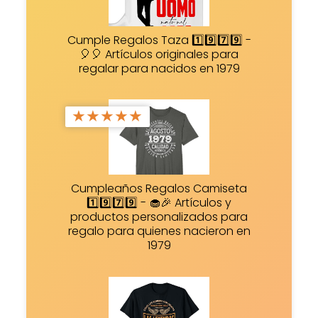
Cumple Regalos Taza 1️⃣9️⃣7️⃣9️⃣ -
🎈🎈 Artículos originales para
regalar para nacidos en 1979
★
★
★
★
★
Cumpleaños Regalos Camiseta
1️⃣9️⃣7️⃣9️⃣ - 🧁🎉 Artículos y
productos personalizados para
regalo para quienes nacieron en
1979