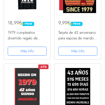
18,99€
9,99€
PRIME
PRIME
PRIME
PRIME
1979 cumpleaños
Tarjeta de 43 aniversario
divertido regalo de
para esposa de marido,
cumpleaños Camiseta
tarjetas de felicitación de
43 aniversario de boda
Más Info
Más Info
para pareja, tarjetas de
felicitación de 145
mmx145 mm...
-61%