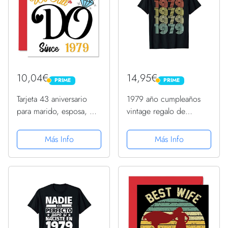
10,04€
14,95€
PRIME
PRIME
PRIME
PRIME
Tarjeta 43 aniversario
1979 año cumpleaños
para marido, esposa, We
vintage regalo de
Still Do Since 1979 - I
cumpleaños Camiseta
Love You Gifts Happy
Más Info
Más Info
43 aniversario boda para
pareja, tarjetas
felicitación 145 mm x...