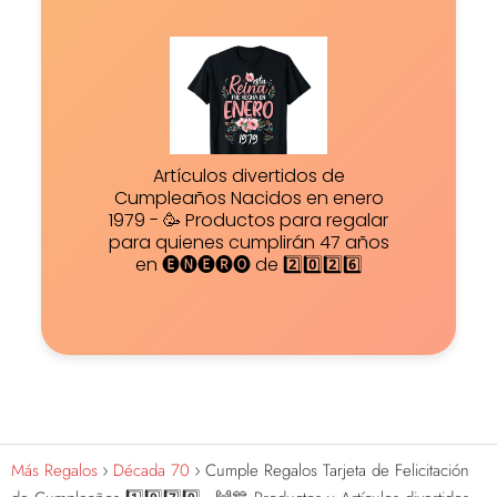
Artículos divertidos de
Cumpleaños Nacidos en enero
1979 - 🥳 Productos para regalar
para quienes cumplirán 47 años
en 🅔🅝🅔🅡🅞 de 2️⃣0️⃣2️⃣6️⃣
Más Regalos
Década 70
Cumple Regalos Tarjeta de Felicitación