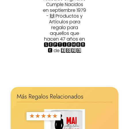
Cumple Nacidos
en septiembre 1979
- 🙌 Productos y
Artículos para
regalo para
aquellos que
hacen 47 años en
🆂🅴🅿🆃🅸🅴🅼🅱🆁
🅴 de 2️⃣0️⃣2️⃣6️⃣
Más Regalos Relacionados
★
★
★
★
★