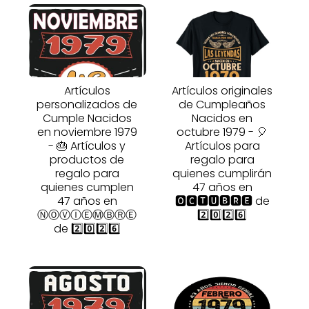
Artículos
Artículos originales
personalizados de
de Cumpleaños
Cumple Nacidos
Nacidos en
en noviembre 1979
octubre 1979 - 🎈
- 🎂 Artículos y
Artículos para
productos de
regalo para
regalo para
quienes cumplirán
quienes cumplen
47 años en
47 años en
🅾🅲🆃🆄🅱🆁🅴 de
ⓃⓄⓋⒾⒺⓂⒷⓇⒺ
2️⃣0️⃣2️⃣6️⃣
de 2️⃣0️⃣2️⃣6️⃣