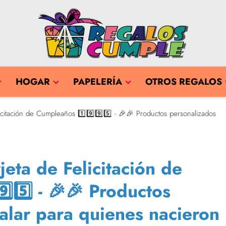
HOGAR
PAPELERÍA
OTROS REGALOS
citación de Cumpleaños 1️⃣9️⃣9️⃣5️⃣ - 🎉🎉 Productos personalizados
eta de Felicitación de
️⃣5️⃣ - 🎉🎉 Productos
alar para quienes nacieron