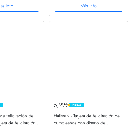
para regalos de
papá - 30 40 50 - Tarjeta graciosa
ás Info
Más Info
regalo...
con pegatinas
5,99€
E
PRIME
PRIME
 de felicitación de
Hallmark - Tarjeta de felicitación de
jeta de felicitación
cumpleaños con diseño de