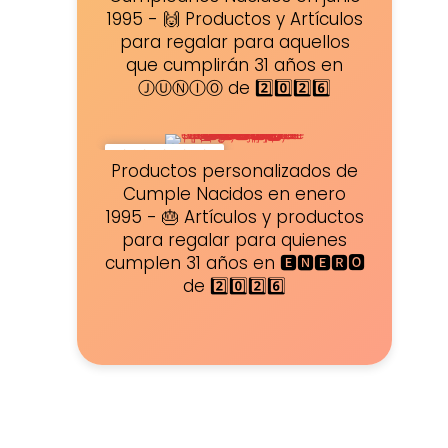
1995 - 🙌 Productos y Artículos
para regalar para aquellos
que cumplirán 31 años en
ⒿⓊⓃⒾⓄ de 2️⃣0️⃣2️⃣6️⃣
★
★
★
★
★
Productos personalizados de
Cumple Nacidos en enero
1995 - 🎂 Artículos y productos
para regalar para quienes
cumplen 31 años en 🅴🅽🅴🆁🅾
de 2️⃣0️⃣2️⃣6️⃣