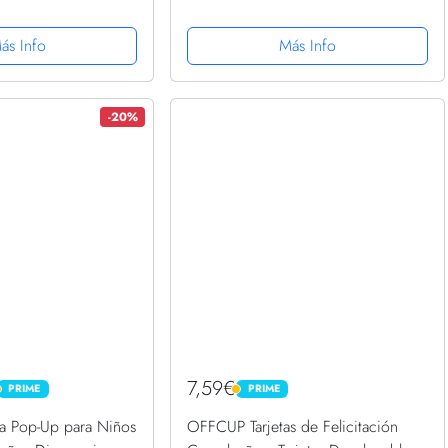
n Happy Birthday
de Nacimiento 1974 | Póster
 Emergente para
Cumpleaños Vintage | 49
ás Info
Más Info
San Valentín,
cumpleaños hombre | 49
cumpleaños mujer...
-20%
7,59€
PRIME
PRIME
PRIME
PRIME
a Pop-Up para Niños
OFFCUP Tarjetas de Felicitación