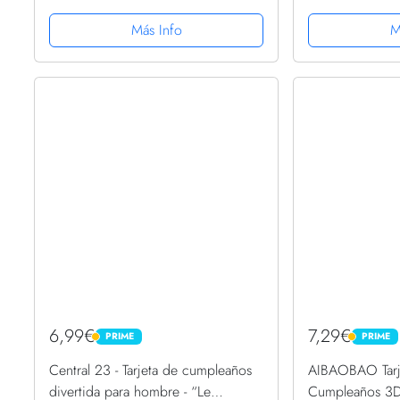
Tarjeta de Cumpleaños con Diseño
de cumpleaños 
de Pastel y Vela en 3D, Tarjeta de
celebración he
Más Info
M
felicitación con...
sobres tarjetas 
6,99€
7,29€
PRIME
PRIME
PRIME
PRIME
Central 23 - Tarjeta de cumpleaños
AIBAOBAO Tarje
divertida para hombre - “Le
Cumpleaños 3D,