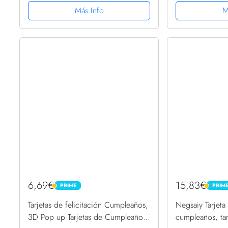
inglés "I Love You", tarjetas de feliz
como cupón o 
Más Info
M
28 aniversario de boda...
dinero, Tarjeta 
6,69€
15,83€
PRIME
PRIM
PRIME
PRIME
Tarjetas de felicitación Cumpleaños,
Negsaiy Tarjeta
3D Pop up Tarjetas de Cumpleaños,
cumpleaños, tar