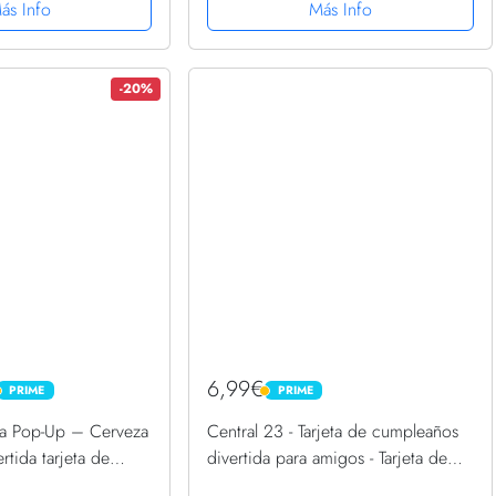
etas de cumpleaños
divertida tarjeta felicitación 27
ás Info
Más Info
.
cumpleaños...
-20%
6,99€
PRIME
PRIME
PRIME
PRIME
a Pop-Up – Cerveza
Central 23 - Tarjeta de cumpleaños
rtida tarjeta de
divertida para amigos - Tarjeta de
 para un cumpleaños,
cumpleaños grosera para mamá