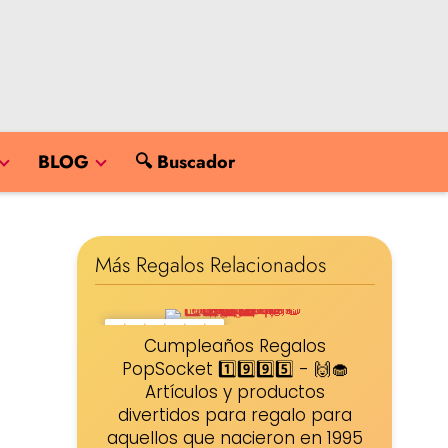
BLOG
🔍 Buscador
Más Regalos Relacionados
★
★
★
★
★
Cumpleaños Regalos
PopSocket 1️⃣9️⃣9️⃣5️⃣ - 🙌🧁
Artículos y productos
divertidos para regalo para
aquellos que nacieron en 1995