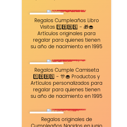
★
★
★
★
★
Regalos Cumpleaños Libro
Visitas 1️⃣9️⃣9️⃣5️⃣ - 🎁🧁
Artículos originales para
regalar para quienes tienen
su año de nacimiento en 1995
★
★
★
★
★
Regalos Cumple Camiseta
1️⃣9️⃣9️⃣5️⃣ - 🎊🧁 Productos y
Artículos personalizados para
regalar para quienes tienen
su año de nacimiento en 1995
★
★
★
★
★
Regalos originales de
Cumpleaños Nacidos en junio