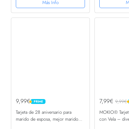
Diario vintage | cumpleaños hombre
y mujeres, tarj
Más Info
M
| cumpleaños mujer |...
para mujeres,..
9,99€
7,99€
9,99€
PRIME
PRIME
Tarjeta de 28 aniversario para
MOKIO® Tarjet
marido de esposa, mejor marido
con Vela – dive
desde 1995, regalos con texto en
felicitación 3D