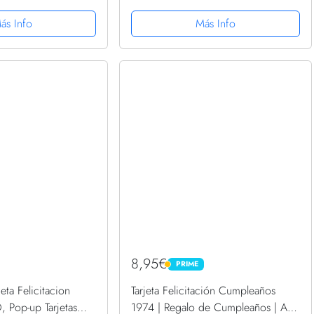
3D, tarjeta de
celebración
cha a mano con
ás Info
Más Info
de regalo...
8,95€
PRIME
PRIME
ta Felicitacion
Tarjeta Felicitación Cumpleaños
 Pop-up Tarjetas
1974 | Regalo de Cumpleaños | Año