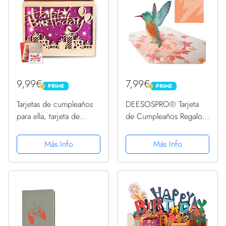
9,99€
7,99€
PRIME
PRIME
PRIME
PRIME
Tarjetas de cumpleaños
DEESOSPRO® Tarjeta
para ella, tarjeta de
de Cumpleaños Regalo
felicitación de
para Familiares, Amigos
cumpleaños retro de
y Amantes Especial,
Más Info
Más Info
bambú, tarjeta de regalo
Tarjeta de Felicitación
de cumpleaños para
Emergente 3D, Colibrí
mujer, hija, mamá,
esposa, novia...