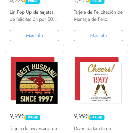
PRIME
PRIME
PRIME
PRIME
Lin Pop Up de tarjetas
Tarjeta de Felicitación de
de felicitación por 50
Mensaje de Feliz
beeeeestial Día, tarjetas
Cumpleaños de Estrella
de cumpleaños tarjetas
Globo Gigante Negro y
Más Info
Más Info
de felicitación Tarjetas
Dorado Tarjeta de
de felicitación
Decoración de Fiesta
Cumpleaños
Cartel Alternativo de
Libro...
9,99€
9,99€
PRIME
PRIME
PRIME
PRIME
Tarjeta de aniversario de
Divertida tarjeta de