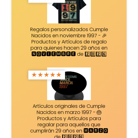
Regalos personalizados Cumple
Nacidos en noviembre 1997 - 🎉
Productos y Artículos de regalo
para quienes hacen 29 años en
🅽🅾🆅🅸🅴🅼🅱🆁🅴 de 2️⃣0️⃣2️⃣6️⃣
★
★
★
★
★
Artículos originales de Cumple
Nacidos en marzo 1997 - 🎂
Productos y Artículos para
regalar para aquellos que
cumplirán 29 años en 🅼🅰🆁🆉🅾
de 2️⃣0️⃣2️⃣6️⃣