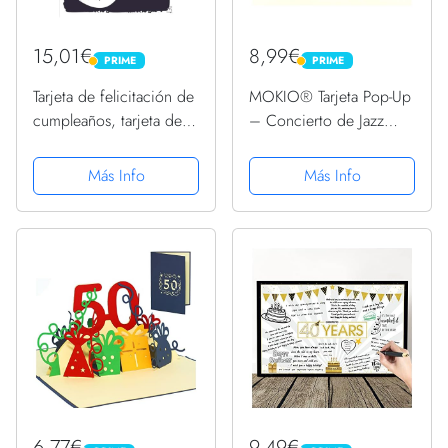
15,01€
8,99€
PRIME
PRIME
PRIME
PRIME
Tarjeta de felicitación de
MOKIO® Tarjeta Pop-Up
cumpleaños, tarjeta de
– Concierto de Jazz
música con sonido, con
bajo un árbol floreciente
canción DIN A5
– Tarjeta de felicitación
Más Info
Más Info
3D para un cumpleaños,
boda, aniversario o
jubilación, Tarjeta...
6,77€
9,49€