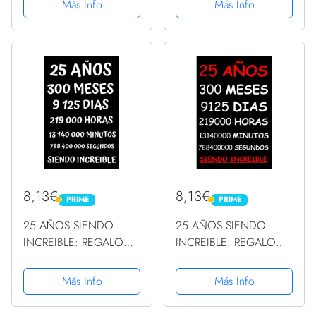
Más Info
Más Info
o regalo para músicos.
Birthday Globos
Tarjeta de regalo para
Gigantes Negros y
guitarra, concierto,...
Dorados Estrellas Señal
Cartel...
8,13€
8,13€
PRIME
PRIME
PRIME
PRIME
25 AÑOS SIENDO
25 AÑOS SIENDO
INCREIBLE: REGALO
INCREIBLE: REGALO
PARA HOMBRE Y MUJER
JUVENIL CHICO CHICA
CHICO CHICA DE 25
HOMBRE O MUJER 25
Más Info
Más Info
AÑOS DE
AÑOS DE
CUMPLEAÑOS
CUMPLEAÑOS