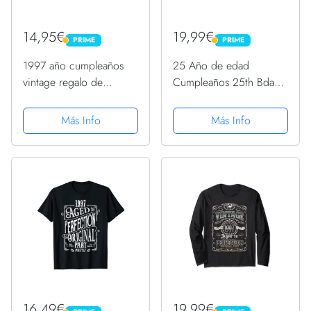
14,95€
19,99€
PRIME
PRIME
PRIME
PRIME
1997 año cumpleaños
25 Año de edad
vintage regalo de
Cumpleaños 25th Bday
cumpleaños Camiseta
Presente 1997 Regalos
de cumpleaños Manga
Más Info
Más Info
Larga
16,49€
19,99€