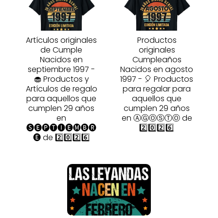
Artículos originales
Productos
de Cumple
originales
Nacidos en
Cumpleaños
septiembre 1997 -
Nacidos en agosto
🧁 Productos y
1997 - 🎈 Productos
Artículos de regalo
para regalar para
para aquellos que
aquellos que
cumplen 29 años
cumplen 29 años
en
en ⒶⒼⓄⓈⓉⓄ de
🅢🅔🅟🅣🅘🅔🅜🅑🅡
2️⃣0️⃣2️⃣6️⃣
🅔 de 2️⃣0️⃣2️⃣6️⃣