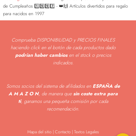
de Cumpleaños 1️⃣9️⃣9️⃣7️⃣ - 👑🙌 Artículos divertidos para regalo
para nacidos en 1997
Comprueba DISPONIBILIDAD y PRECIOS FINALES
haciendo click en el botón de cada productos dado
podrían haber cambios
en el stock o precios
indicados
.
Somos socios del sistema de afilidados en
ESPAÑA de
A M A Z O N
, de manera que
sin coste extra para
ti
, ganamos una pequeña comisión por cada
recomendación.
Mapa del sitio
|
Contacto | Textos Legales