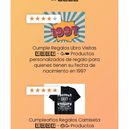
★
★
★
★
★
Cumple Regalos Libro Visitas
1️⃣9️⃣9️⃣7️⃣ - 🥳👑 Productos
personalizados de regalo para
quienes tienen su fecha de
nacimiento en 1997
★
★
★
★
★
Cumpleaños Regalos Camiseta
1️⃣9️⃣9️⃣7️⃣ - 🎂🥳 Productos