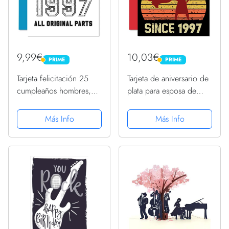
9,99€
10,03€
PRIME
PRIME
PRIME
PRIME
Tarjeta felicitación 25
Tarjeta de aniversario de
cumpleaños hombres,
plata para esposa de
mujeres, él ella,
marido – Mejor esposa
fabricada en 1997, todas
desde 1997 – I Love
Más Info
Más Info
las piezas originales,
You Gifts Happy 25th
divertida tarjeta
Wedding Anniversary
felicitación 25
Cards for Partner,
cumpleaños...
tarjetas...