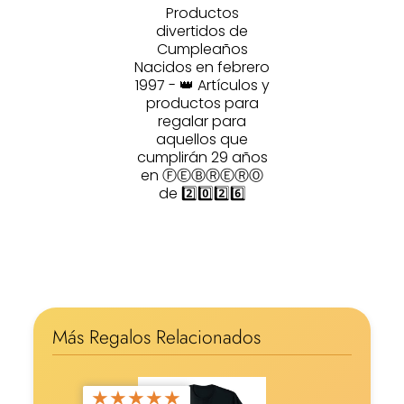
Productos
divertidos de
Cumpleaños
Nacidos en febrero
1997 - 👑 Artículos y
productos para
regalar para
aquellos que
cumplirán 29 años
en ⒻⒺⒷⓇⒺⓇⓄ
de 2️⃣0️⃣2️⃣6️⃣
Más Regalos Relacionados
★
★
★
★
★