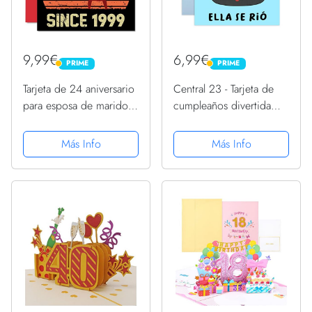
9,99€
6,99€
PRIME
PRIME
PRIME
PRIME
Tarjeta de 24 aniversario
Central 23 - Tarjeta de
para esposa de marido,
cumpleaños divertida
mejor esposa desde
para hombre - “Le
1999, regalos con texto
pregunté a Alexa cuántos
Más Info
Más Info
en inglés "I Love You",
años tenías… ella se rió”
tarjetas de feliz 24
- Tarjeta de cumpleaños
aniversario de boda...
pícara para mamá -...