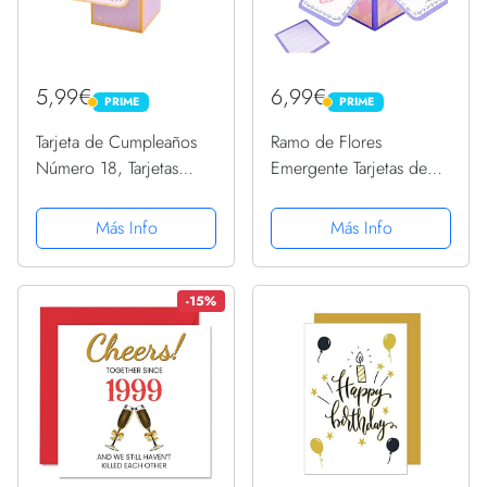
5,99€
6,99€
PRIME
PRIME
PRIME
PRIME
Tarjeta de Cumpleaños
Ramo de Flores
Número 18, Tarjetas
Emergente Tarjetas de
Desplegables 3D con
Felicitación 3d Pop Up
Sobre y Tarjetita Caja de
Tarjetas Felicitacion
Más Info
Más Info
Cumpleaños 3D
Cumpleaños para
Creativa, Tarjeta
Hombres y Mujeres
Felicitacion Cumpleaños
Familias Amantes Amigos
-15%
para...
y Niños (Estilo A5)