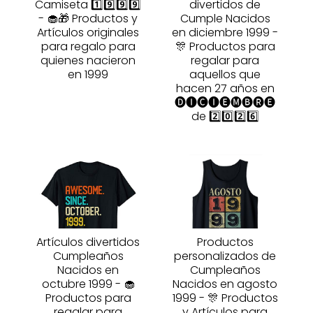
Camiseta 1️⃣9️⃣9️⃣9️⃣
divertidos de
- 🧁🎁 Productos y
Cumple Nacidos
Artículos originales
en diciembre 1999 -
para regalo para
🎊 Productos para
quienes nacieron
regalar para
en 1999
aquellos que
hacen 27 años en
🅓🅘🅒🅘🅔🅜🅑🅡🅔
de 2️⃣0️⃣2️⃣6️⃣
Artículos divertidos
Productos
Cumpleaños
personalizados de
Nacidos en
Cumpleaños
octubre 1999 - 🧁
Nacidos en agosto
Productos para
1999 - 🎊 Productos
regalar para
y Artículos para