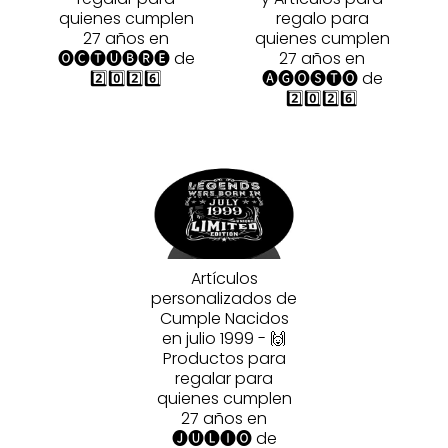
quienes cumplen
regalo para
27 años en
quienes cumplen
🅞🅒🅣🅤🅑🅡🅔 de
27 años en
2️⃣0️⃣2️⃣6️⃣
🅐🅖🅞🅢🅣🅞 de
2️⃣0️⃣2️⃣6️⃣
Artículos
personalizados de
Cumple Nacidos
en julio 1999 - 🙌
Productos para
regalar para
quienes cumplen
27 años en
🅙🅤🅛🅘🅞 de