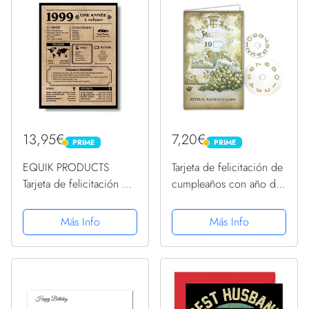
cumpleaños...
13,95€
7,20€
PRIME
PRIME
PRIME
PRIME
EQUIK PRODUCTS
Tarjeta de felicitación de
Tarjeta de felicitación de
cumpleaños con año de
cumpleaños 1999,Regalo
nacimiento ajustable de
de cumpleaños,Año de
1900 a 1999, discos de
Más Info
Más Info
nacimiento 1999,Póster
papel vino, vino, raso de
de cumpleaños
uva
vintage,cumpleaños
hombre...