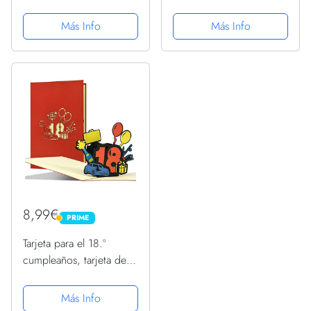
para él
cumpleaños, diseño en
3D con texto en inglés
Más Info
Más Info
"Happy birthday"
8,99€
PRIME
PRIME
Tarjeta para el 18.º
cumpleaños, tarjeta de
feliz cumpleaños, tarjeta
de felicitación 3D
Más Info
desplegable o cupón