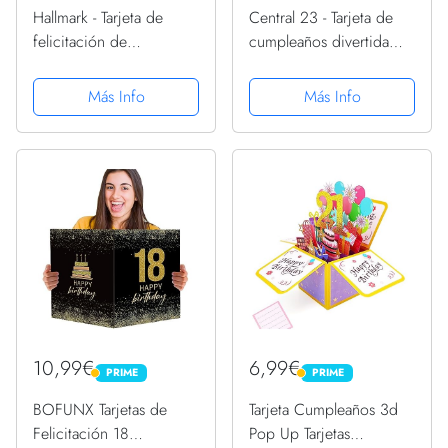
Hallmark - Tarjeta de
Central 23 - Tarjeta de
felicitación de
cumpleaños divertida
cumpleaños con diseño
para amigos - Tarjeta de
de celebración
cumpleaños grosera para
Más Info
Más Info
mamá papá - 30 40 50 -
Tarjeta graciosa con
pegatinas
10,99€
6,99€
PRIME
PRIME
PRIME
PRIME
BOFUNX Tarjetas de
Tarjeta Cumpleaños 3d
Felicitación 18
Pop Up Tarjetas