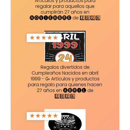
Artículos y productos para
regalar para aquellos que
cumplirán 27 años en
🅝🅞🅥🅘🅔🅜🅑🅡🅔 de 2️⃣0️⃣2️⃣6️⃣
★
★
★
★
★
Regalos divertidos de
Cumpleaños Nacidos en abril
1999 - 🥳 Artículos y productos
para regalo para quienes hacen
27 años en 🅐🅑🅡🅘🅛 de
2️⃣0️⃣2️⃣6️⃣
★
★
★
★
★