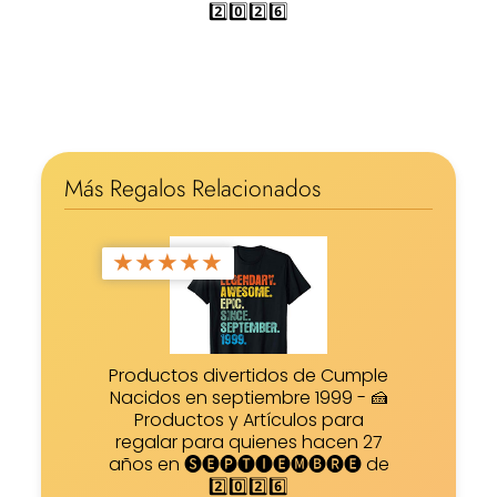
2️⃣0️⃣2️⃣6️⃣
Más Regalos Relacionados
★
★
★
★
★
Productos divertidos de Cumple
Nacidos en septiembre 1999 - 🍰
Productos y Artículos para
regalar para quienes hacen 27
años en 🅢🅔🅟🅣🅘🅔🅜🅑🅡🅔 de
2️⃣0️⃣2️⃣6️⃣