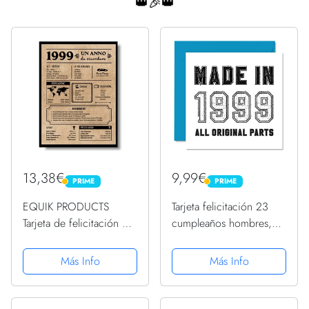
👑🎉👑
13,38€
9,99€
PRIME
PRIME
PRIME
PRIME
EQUIK PRODUCTS
Tarjeta felicitación 23
Tarjeta de felicitación de
cumpleaños hombres,
cumpleaños 1999 |
mujeres, él ella,
Regalo de cumpleaños
fabricada en 1999, todas
Más Info
Más Info
original | Diario vintage |
las piezas originales,
cumpleaños hombre |
divertida tarjeta
cumpleaños mujer |...
felicitación 23