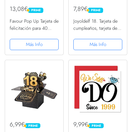
13,08€
7,89€
PRIME
PRIME
PRIME
PRIME
Favour Pop Up Tarjeta de
Joyoldelf 18. Tarjeta de
felicitación para 40
cumpleaños, tarjeta de
cumpleaños - (oro, 13 x
felicitación desplegable,
18 cm)
tarjeta de felicitación
Más Info
Más Info
3D, tarjeta de
felicitación de
cumpleaños, tarjetas
de...
6,99€
9,99€
PRIME
PRIME
PRIME
PRIME