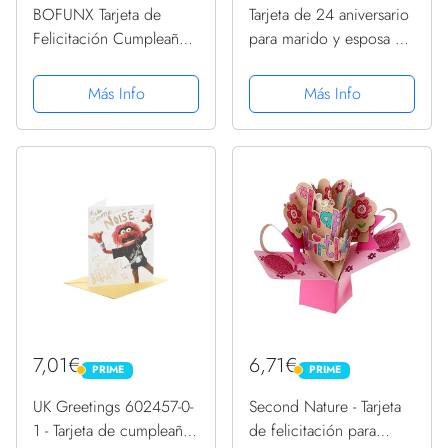
BOFUNX Tarjeta de
Tarjeta de 24 aniversario
Felicitación Cumpleaños
para marido y esposa –
de 18 Años Pop Up 3D
We Still Do Since 1999
Tarjeta Emergente Regalo
– Regalos I Love You,
Más Info
Más Info
Original Creativo para
tarjetas de feliz 24
Feliz Cumpleaños a
aniversario de boda para
Familias Amigos
pareja, tarjetas...
7,01€
6,71€
PRIME
PRIME
PRIME
PRIME
UK Greetings 602457-0-
Second Nature - Tarjeta
1 - Tarjeta de cumpleaños
de felicitación para