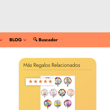
BLOG
🔍 Buscador
Más Regalos Relacionados
★
★
★
★
★