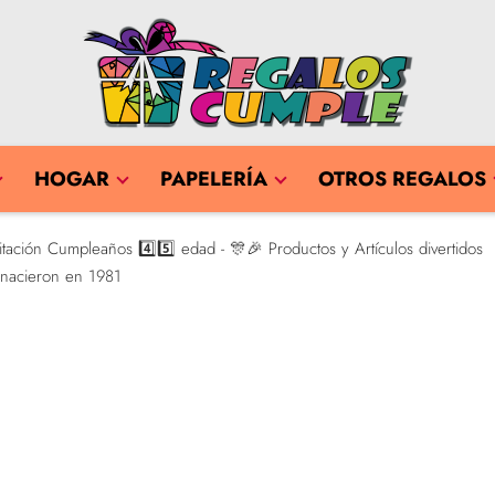
HOGAR
PAPELERÍA
OTROS REGALOS
itación Cumpleaños 4️⃣5️⃣ edad - 🎊🎉 Productos y Artículos divertidos
 nacieron en 1981