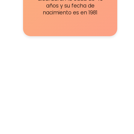
años y su fecha de
nacimiento es en 1981