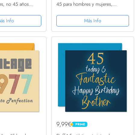
s, no 45 años
45 para hombres y mujeres,
on 27 años
Oldometer, tarjeta de feliz
vertida cuarenta
cumpleaños para papá, mamá,
ás Info
Más Info
 quinto
hermano, hermana, abuelo,
niñera,...
9,99€
PRIME
PRIME