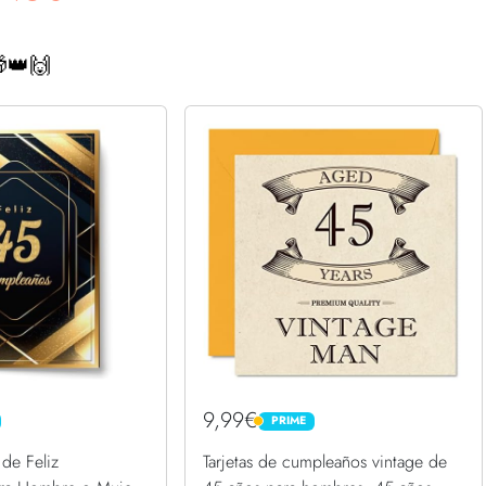
👑🙌
9,99€
PRIME
PRIME
 de Feliz
Tarjetas de cumpleaños vintage de