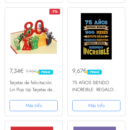
felicitación cumpleaños
ORIGINAL Y DIVERTIDO
145 mm x 145 mm,
, CUADERNO DE
-7%
tarjetas...
APUNTES O AGENDA,
DIARIO, LEBRETA DE
NOTAS..
7,34€
9,67€
7,96€
PRIME
PRIME
PRIME
PRIME
Tarjetas de felicitación
75 AÑOS SIENDO
Lin Pop Up Tarjetas de
INCREIBLE: REGALO
felicitación de 80
PARA CHICO Y CHICA
beeeeestial Día, tarjetas
75 AÑOS DE
Más Info
Más Info
de cumpleaños tarjetas
CUMPLEAÑOS
de felicitación para
ORIGINAL Y
cumpleaños
DIVERTIDO, DIARIO,