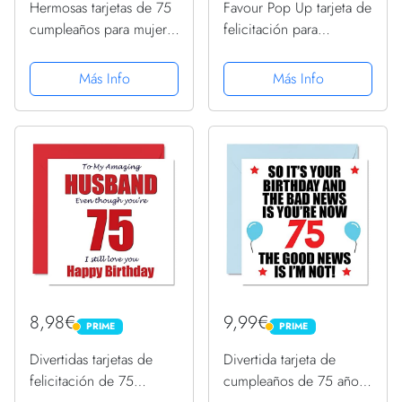
Hermosas tarjetas de 75
Favour Pop Up tarjeta de
cumpleaños para mujer,
felicitación para
ramo de flores de
redondos 75.
tulipanes de acuarela,
Cumpleaños. Una
Más Info
Más Info
tarjeta de feliz
originelle 3d tarjeta de
cumpleaños para ella,
felicitación, un de mano
abuela, niñera, 145
gearbeitetes Filigrana de
mmx145 mm,...
arte, que...
8,98€
9,99€
PRIME
PRIME
PRIME
PRIME
Divertidas tarjetas de
Divertida tarjeta de
felicitación de 75
cumpleaños de 75 años