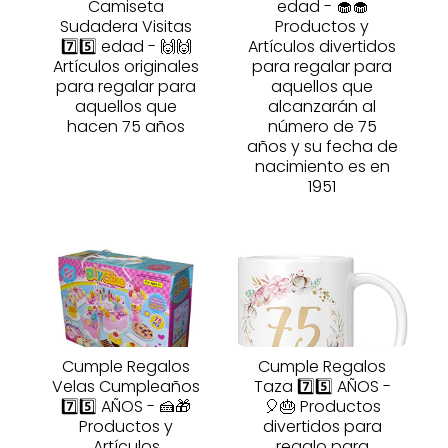
Camiseta
edad - 🧁🧁
Sudadera Visitas
Productos y
7️⃣5️⃣ edad - 🙌🙌
Artículos divertidos
Artículos originales
para regalar para
para regalar para
aquellos que
aquellos que
alcanzarán al
hacen 75 años
número de 75
años y su fecha de
nacimiento es en
1951
Cumple Regalos
Cumple Regalos
Velas Cumpleaños
Taza 7️⃣5️⃣ AÑOS -
7️⃣5️⃣ AÑOS - 🍰🎁
🎈🎂 Productos
Productos y
divertidos para
Artículos
regalo para