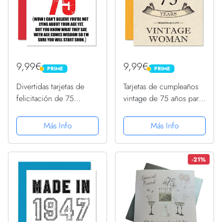
9,99€
9,99€
PRIME
PRIME
PRIME
PRIME
Divertidas tarjetas de
Tarjetas de cumpleaños
felicitación de 75
vintage de 75 años para
cumpleaños para
mujer, de 75 años,
hombres y mujeres, para
divertida tarjeta de
Más Info
Más Info
empezar a mentir,
cumpleaños para mamá,
divertida tarjeta de
hermana, esposa,
cumpleaños para papá,
abuelita, niñera, 145
-21%
mamá,...
mmx145...