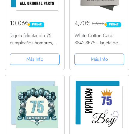
10,06€
4,70€
5,99€
PRIME
PRIME
PRIME
PRIME
Tarjeta felicitación 75
White Cotton Cards
cumpleaños hombres,
SS42-SF75 - Tarjeta de
mujeres, él y ella,
felicitación de 75
fabricada en 1947, todas
cumpleaños, diseño de
Más Info
Más Info
las piezas originales,
copas de champán,
divertida tarjeta
color rosa
felicitación 75 años...