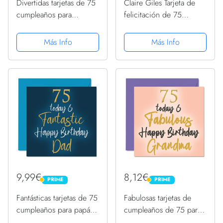
Divertidas tarjetas de 75
Claire Giles Tarjeta de
cumpleaños para
felicitación de 75
hombres y mujeres,
cumpleaños, diseño de
Keep Calm, divertida
corazones y estrellas,
Más Info
Más Info
tarjeta de feliz
color azul
cumpleaños para
bisabuelo, mamá, tía,
tarjetas de...
9,99€
8,12€
PRIME
PRIME
PRIME
PRIME
Fantásticas tarjetas de 75
Fabulosas tarjetas de
cumpleaños para papá,
cumpleaños de 75 para
75 hoy y fantásticas,
abuela – 75 Today &