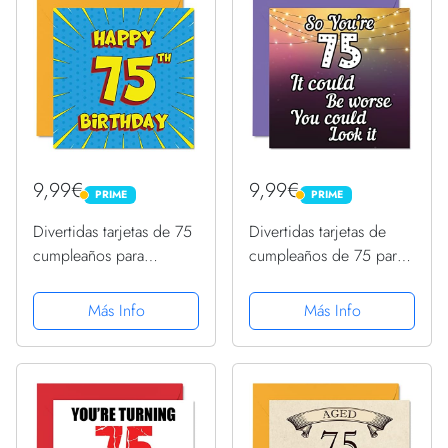
mmx145...
mmx145 mm,...
9,99€
9,99€
PRIME
PRIME
PRIME
PRIME
Divertidas tarjetas de 75
Divertidas tarjetas de
cumpleaños para
cumpleaños de 75 para
hombres y mujeres, libro
hombres y mujeres,Look
de cómics, tarjeta de
It,Divertidas tarjetas de
Más Info
Más Info
feliz cumpleaños para
cumpleaños para papá,
abuelo, abuela, niñera,
mamá, bisabuelo,
papá, 145 mmx145
abuelo, 145 mmx145
mm,...
mm,...