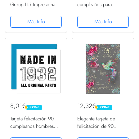
Group Ltd Impresionante
cumpleaños para
tarjeta de felicitación de
hombre, globos negros
90 cumpleaños con 5
y dorados con
Más Info
Más Info
versos maravillosamente
purpurina, 145 mmx145
redactados
mm, tarjetas de
felicitación de noventa y
noventa cumpleaños
8,01€
12,32€
PRIME
PRIME
PRIME
PRIME
Tarjeta felicitación 90
Elegante tarjeta de
cumpleaños hombres,
felicitación de 90
mujeres, él ella,
cumpleaños para mujer,