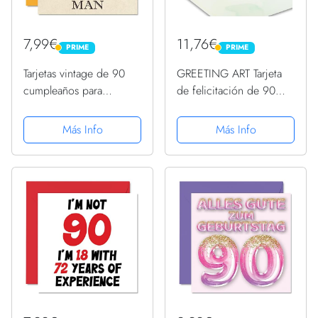
7,99€
11,76€
PRIME
PRIME
PRIME
PRIME
Tarjetas vintage de 90
GREETING ART Tarjeta
cumpleaños para
de felicitación de 90
hombres, 90 años,
aniversario, tarjeta de
divertida tarjeta de
felicitación con flor
Más Info
Más Info
cumpleaños para abuelo,
desplegable, tarjeta de
papá, marido, tío,
felicitación 3D, tarjeta
hermano, abuelo, 145
de felicitación de...
mm x 145 mm,...