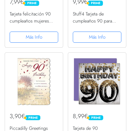
7,99€
9,99€
PRIME
PRIME
PRIME
PRIME
Tarjeta felicitación 90
Stuff4 Tarjeta de
cumpleaños mujeres
cumpleaños 90 para
hombres, no 90, tengo
mujer, globos con
18 años, con 72 años
purpurina rosa y morada,
Más Info
Más Info
experiencia, divertida
tarjetas de felicitación de
tarjeta felicitación 90
cumpleaños para 90
años mamá papá, gran...
años, esposa, mamá,
bisabuela,...
3,90€
8,99€
PRIME
PRIME
PRIME
PRIME
Piccadilly Greetings
Tarjeta de 90