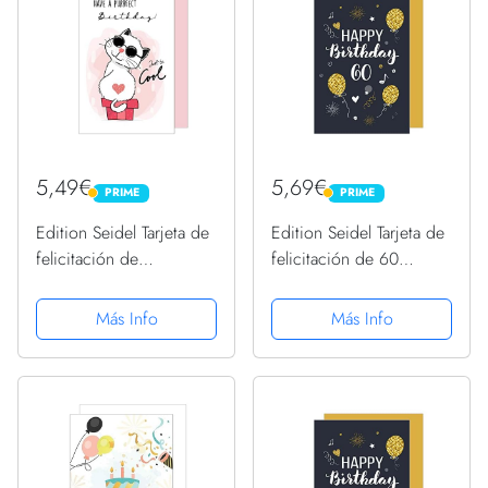
5,49€
5,69€
PRIME
PRIME
PRIME
PRIME
Edition Seidel Tarjeta de
Edition Seidel Tarjeta de
felicitación de
felicitación de 60
cumpleaños premium
cumpleaños con sobre
con sobre. Tarjeta de
para hombre y mujer
Más Info
Más Info
felicitación Billet Happy
(GZ346-60 SW023)
Birthday para mujer niñas
adolescentes chica...