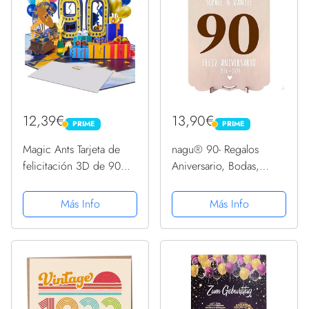
12,39€
13,90€
PRIME
PRIME
PRIME
PRIME
Magic Ants Tarjeta de
nagu® 90- Regalos
felicitación 3D de 90
Aniversario, Bodas,
años de aniversario de
cumpleaños 90 años.
90 años
Tarjeta felicitacion o
Más Info
Más Info
topper e ideas originales
de decoracion para
hombres o mujer, en
el...