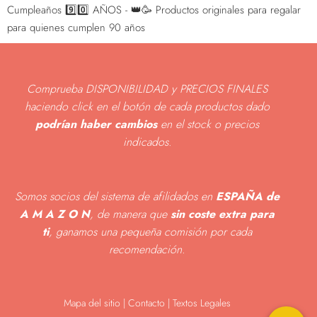
Cumpleaños 9️⃣0️⃣ AÑOS - 👑🥳 Productos originales para regalar
para quienes cumplen 90 años
Comprueba DISPONIBILIDAD y PRECIOS FINALES
haciendo click en el botón de cada productos dado
podrían haber cambios
en el stock o precios
indicados
.
Somos socios del sistema de afilidados en
ESPAÑA de
A M A Z O N
, de manera que
sin coste extra para
ti
, ganamos una pequeña comisión por cada
recomendación.
Mapa del sitio
|
Contacto | Textos Legales