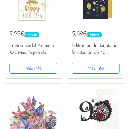
9,99€
5,69€
PRIME
PRIME
PRIME
PRIME
Edition Seidel Premium
Edition Seidel Tarjeta de
XXL Maxi Tarjeta de
felicitación de 40
felicitación de
cumpleaños con sobre
cumpleaños con sobre,
para hombre y mujer
Más Info
Más Info
formato DIN A4, tarjeta
(GZ346-40 SW023)
de felicitación de
cumpleaños, Billet,
Happy...