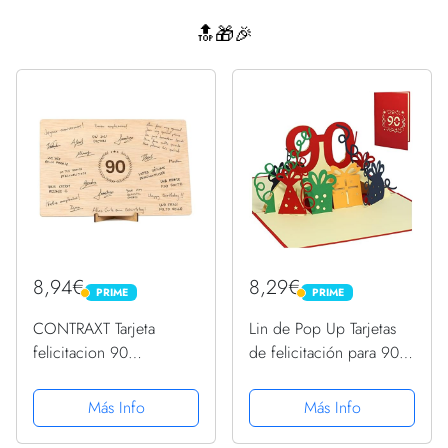
🔝🎁🎉
8,94€
8,29€
PRIME
PRIME
PRIME
PRIME
CONTRAXT Tarjeta
Lin de Pop Up Tarjetas
felicitacion 90
de felicitación para 90
cumpleaños. Regalo
cumpleaños, tarjetas de
detalles Decoracion
cumpleaños tarjetas de
Más Info
Más Info
original Postal mujer
felicitación Tarjetas de