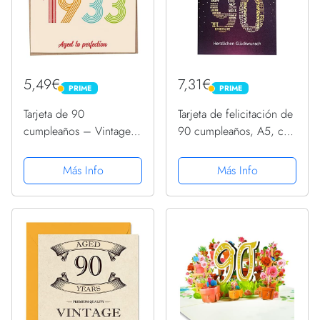
5,49€
7,31€
PRIME
PRIME
PRIME
PRIME
Tarjeta de 90
Tarjeta de felicitación de
cumpleaños – Vintage
90 cumpleaños, A5, con
1933 Aged to
número 90, color rosa y
Perfection, divertida
lila
Más Info
Más Info
tarjeta de felicitación
para hombres y mujeres,
tarjetas de cumpleaños
para mujeres,...