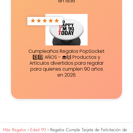
en 1936
★
★
★
★
★
Cumpleaños Regalos PopSocket
9️⃣0️⃣ AÑOS - 🧁🙌 Productos y
Artículos divertidos para regalar
para quienes cumplen 90 años
en 2026
Más Regalos
Edad 90
Regalos Cumple Tarjeta de Felicitación de