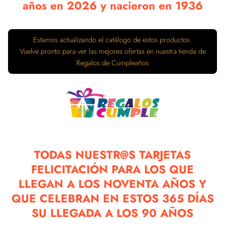
años en 2026 y nacieron en 1936
Estamos actualizando el catálogo de estos productos.
Vuelve pronto para ver las mejores ofertas en nuestra tienda de
Regalos de Cumpleaños
TODAS NUESTR@S TARJETAS
FELICITACIÓN PARA LOS QUE
LLEGAN A LOS NOVENTA AÑOS Y
QUE CELEBRAN EN ESTOS 365 DÍAS
SU LLEGADA A LOS 90 AÑOS