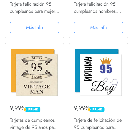
Tarjeta felicitación 95
Tarjeta felicitación 95
cumpleaños para mujer,
cumpleaños hombres,
niña cumpleaños, tarjetas
mujeres, él ella,
felicitación para mujer
fabricada en 1927, todas
Más Info
Más Info
95 años, bisabuela,
piezas originales,
niñera, madrastra, tía,
divertida tarjeta
145 mm x 145 mm,...
felicitación 95 años
abuelo...
9,99€
9,99€
PRIME
PRIME
PRIME
PRIME
Tarjetas de cumpleaños
Tarjeta de felicitación de
vintage de 95 años para
95 cumpleaños para