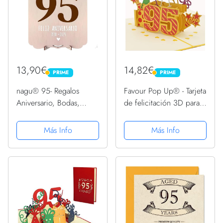
13,90€
14,82€
PRIME
PRIME
PRIME
PRIME
nagu® 95- Regalos
Favour Pop Up® - Tarjeta
Aniversario, Bodas,
de felicitación 3D para
cumpleaños 95 años.
cumpleaños 95 con
Tarjeta felicitacion o
cubierta en color
Más Info
Más Info
topper e ideas originales
dorado, ideal también
de decoracion para
para regalo de dinero o
hombres o mujer, en
vales. TG095
el...