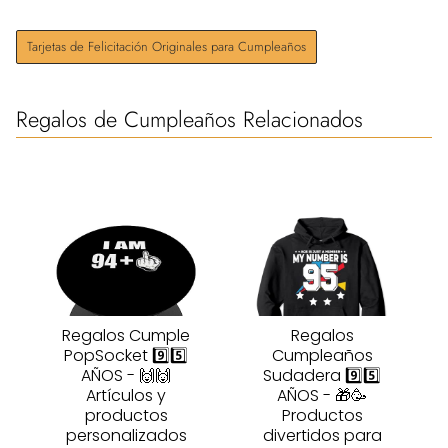
Tarjetas de Felicitación Originales para Cumpleaños
Regalos de Cumpleaños Relacionados
Regalos Cumple
Regalos
PopSocket 9️⃣5️⃣
Cumpleaños
AÑOS - 🙌🙌
Sudadera 9️⃣5️⃣
Artículos y
AÑOS - 🎁🥳
productos
Productos
personalizados
divertidos para