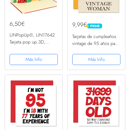
6,50€
9,99€
PRIME
PRIME
LINPopUp®, LIN17642
Tarjetas de cumpleaños
Tarjeta pop up 3D,
vintage de 95 años para
tarjeta de cumpleaños
mujer, de 95 años,
pop up de 95 años,
divertida tarjeta de
Más Info
Más Info
tarjeta de felicitación de
cumpleaños para mamá,
95 años, tarjeta
hermana, esposa,
desplegable de
abuelita, niñera, 145
cumpleaños,...
mmx145...