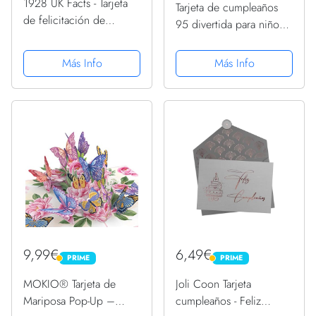
1928 UK Facts - Tarjeta
Tarjeta de cumpleaños
de felicitación de
95 divertida para niños y
cumpleaños para 95
niñas, con 34699 días
cumpleaños,
de edad, divertida trece
Más Info
Más Info
personalizable
decimotercera y feliz
tarjeta de cumpleaños
para abuela,...
9,99€
6,49€
PRIME
PRIME
PRIME
PRIME
MOKIO® Tarjeta de
Joli Coon Tarjeta
Mariposa Pop-Up –
cumpleaños - Feliz