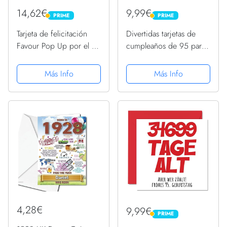
14,62€
9,99€
PRIME
PRIME
PRIME
PRIME
Tarjeta de felicitación
Divertidas tarjetas de
Favour Pop Up por el 95
cumpleaños de 95 para
cumpleaños - Arte de
hombres y mujeres –
filigrana, que se
Neon Glow – Tarjeta de
Más Info
Más Info
despliega al abrir el
feliz cumpleaños para
sobre rojo. TA95R.
abuelo, abuelo, tarjetas
de felicitación de 145...
4,28€
9,99€
PRIME
PRIME