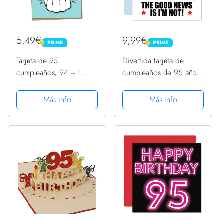
5,49€
9,99€
PRIME
PRIME
PRIME
PRIME
Tarjeta de 95
Divertida tarjeta de
cumpleaños, 94 + 1,
cumpleaños de 95 años
divertida tarjeta de
para hombres y mujeres,
cumpleaños para
tarjetas de felicitación de
Más Info
Más Info
mujeres u hombres de
95 años, papá, mamá,
95 años
tía, tarjetas de
felicitación de noventa...