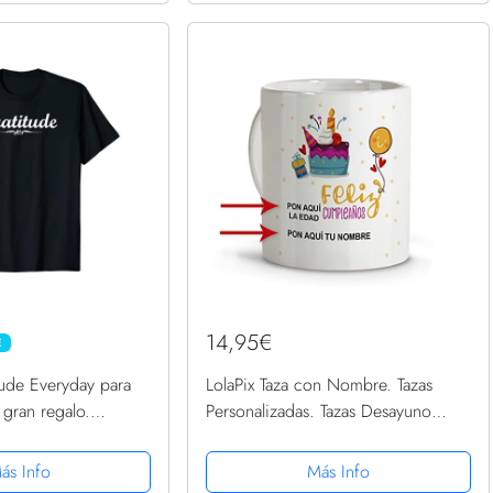
14,95€
E
tude Everyday para
LolaPix Taza con Nombre. Tazas
gran regalo.
Personalizadas. Tazas Desayuno
Originales. Varios diseños.
CUMPLEAÑOS Feliz
ás Info
Más Info