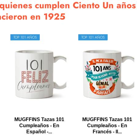
 quienes cumplen Ciento Un años
acieron en 1925
TOP 101 AÑOS
TOP 101 AÑOS
MUGFFINS Tazas 101
MUGFFINS Tazas 101
Cumpleaños - En
Cumpleaños - En
Español -...
Francés - Il...