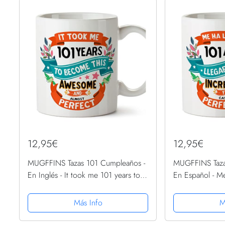
12,95€
12,95€
MUGFFINS Tazas 101 Cumpleaños -
MUGFFINS Taza
En Inglés - It took me 101 years to
En Español - M
become perfect - 11 oz - Regalo
años llegar a se
original y divertido
Regalo original
Más Info
M