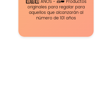
1️⃣0️⃣1️⃣ AÑOS - 🍰👑 Productos
originales para regalar para
aquellos que alcanzarán al
número de 101 años