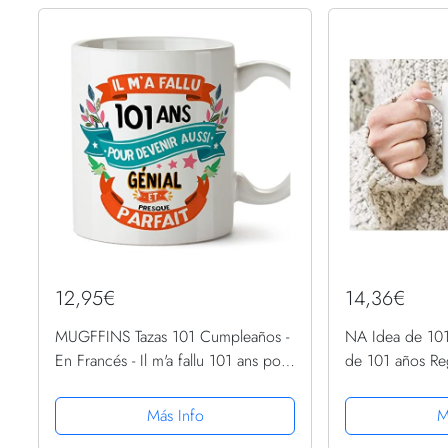
12,95€
14,36€
MUGFFINS Tazas 101 Cumpleaños -
NA Idea de 10
En Francés - Il m'a fallu 101 ans pour
de 101 años Re
devenir aussi geniale - 11 oz -
para Mujer 101s
Regalo original y divertido
Más Info
M