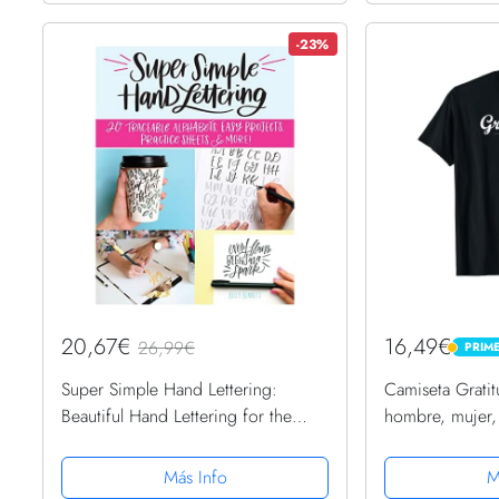
-23%
20,67€
16,49€
26,99€
PRIM
PRIME
Super Simple Hand Lettering:
Camiseta Grati
Beautiful Hand Lettering for the
hombre, mujer, 
Absolute Beginner
Camiseta
Más Info
M