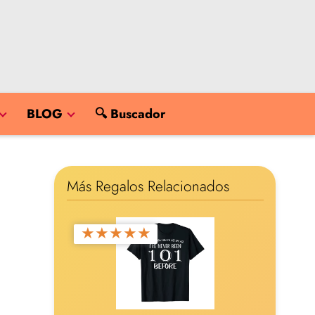
BLOG
🔍 Buscador
Más Regalos Relacionados
★
★
★
★
★