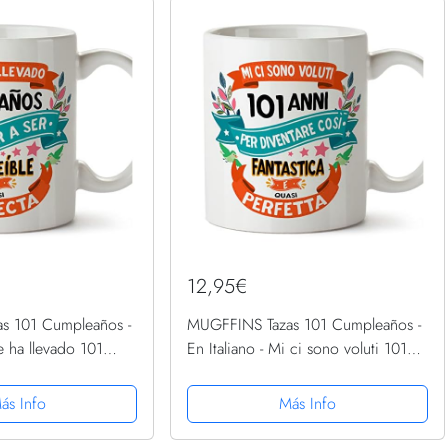
12,95€
s 101 Cumpleaños -
MUGFFINS Tazas 101 Cumpleaños -
e ha llevado 101
En Italiano - Mi ci sono voluti 101
r increíble - 11 oz -
anni per diventare cosi fantastico -
 y divertido
11 oz - Regalo original y divertido
ás Info
Más Info