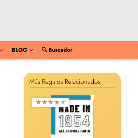
BLOG
🔍 Buscador
Más Regalos Relacionados
★
★
★
★
★