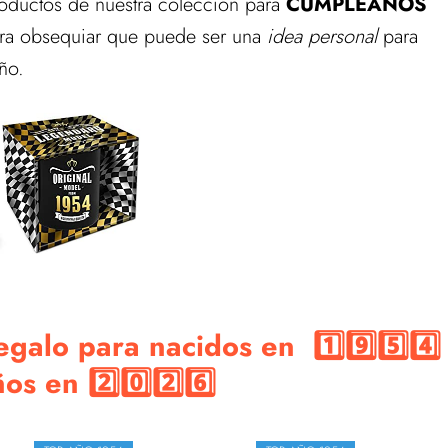
roductos de nuestra colección para
CUMPLEAÑOS
para obsequiar que puede ser una
idea personal
para
ño.
galo para nacidos en 1️⃣9️⃣5️⃣4️⃣
s en 2️⃣0️⃣2️⃣6️⃣