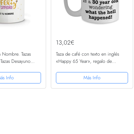
13,02€
on Nombre. Tazas
Taza de café con texto en inglés
 Tazas Desayuno
«Happy 65 Year», regalo de
ios diseños.
cumpleaños de 1954, regalo para
eliz
hombres o mujeres, 60 años,
ás Info
Más Info
divertido regalo para hombre o
mujer...