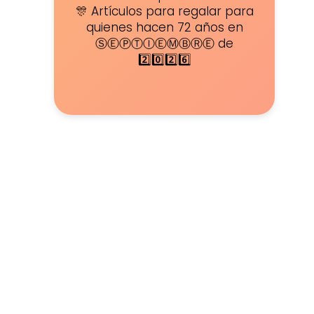
🎊 Artículos para regalar para
quienes hacen 72 años en
ⓈⒺⓅⓉⒾⒺⓂⒷⓇⒺ de
2️⃣0️⃣2️⃣6️⃣