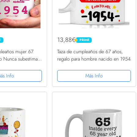
13,88€
E
PRIME
PRIME
leaños mujer 67
Taza de cumpleaños de 67 años,
lo Nunca subestimar
regalo para hombre nacido en 1954
da en 1954
ás Info
Más Info