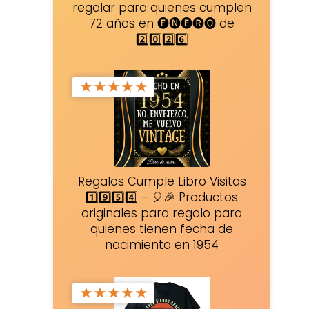
regalar para quienes cumplen
72 años en 🅔🅝🅔🅡🅞 de
2️⃣0️⃣2️⃣6️⃣
★
★
★
★
★
Regalos Cumple Libro Visitas
1️⃣9️⃣5️⃣4️⃣ - 🎈🎉 Productos
originales para regalo para
quienes tienen fecha de
nacimiento en 1954
★
★
★
★
★