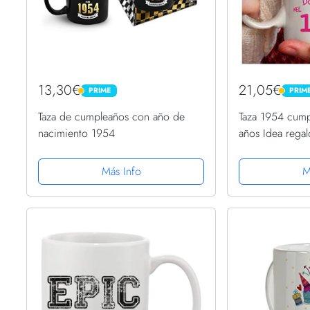
13,30€
21,05€
PRIME
PRIM
PRIME
PRIME
Taza de cumpleaños con año de
Taza 1954 cump
nacimiento 1954
años Idea rega
una mujer naci
Más Info
M