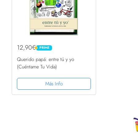
12,90€
PRIME
PRIME
Querido papá: entre tú y yo
(Cuéntame Tu Vida)
Más Info