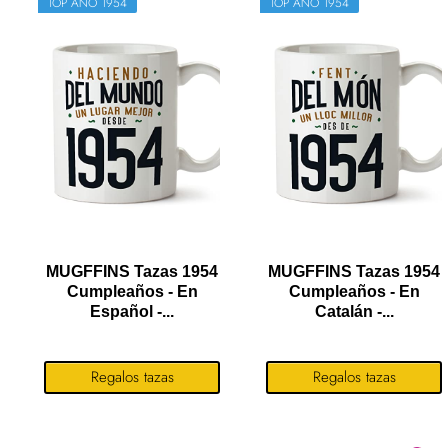
TOP AÑO 1954
TOP AÑO 1954
MUGFFINS Tazas 1954
MUGFFINS Tazas 1954
Cumpleaños - En
Cumpleaños - En
Español -...
Catalán -...
Regalos tazas
Regalos tazas