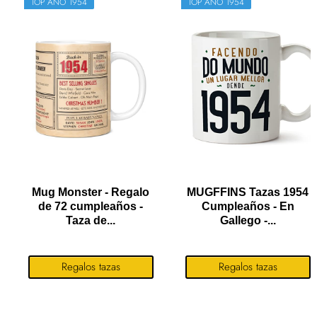
TOP AÑO 1954
TOP AÑO 1954
Mug Monster - Regalo
MUGFFINS Tazas 1954
de 72 cumpleaños -
Cumpleaños - En
Taza de...
Gallego -...
Regalos tazas
Regalos tazas