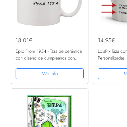
18,01€
14,95€
Epic From 1954 - Taza de cerámica
LolaPix Taza c
con diseño de cumpleaños con
Personalizadas.
texto en inglés "Celebrate The Your
Originales. Var
You was Born
CUMPLEAÑOS F
Más Info
M