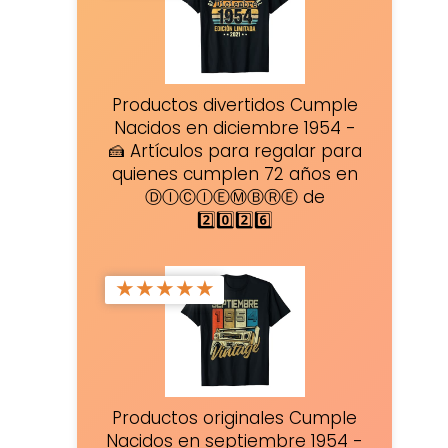
Productos divertidos Cumple
Nacidos en diciembre 1954 -
🍰 Artículos para regalar para
quienes cumplen 72 años en
ⒹⒾⒸⒾⒺⓂⒷⓇⒺ de
2️⃣0️⃣2️⃣6️⃣
★
★
★
★
★
Productos originales Cumple
Nacidos en septiembre 1954 -