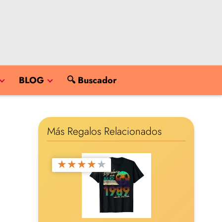
BLOG
🔍 Buscador
Más Regalos Relacionados
★
★
★
★
★