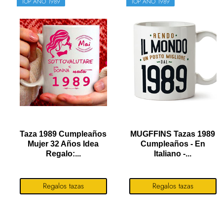
TOP AÑO 1989
TOP AÑO 1989
Taza 1989 Cumpleaños
MUGFFINS Tazas 1989
Mujer 32 Años Idea
Cumpleaños - En
Regalo:...
Italiano -...
Regalos tazas
Regalos tazas