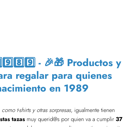
️⃣8️⃣9️⃣ - 🎉🎁 Productos y
para regalar para quienes
nacimiento en 1989
,
como t-shirts y otras sorpresas
, igualmente tienen
stas tazas
muy querid@s por quien va a cumplir
37