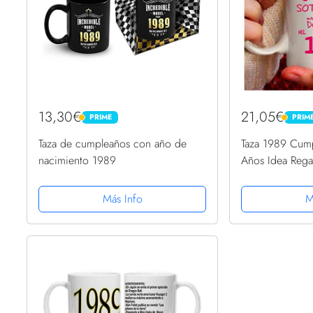
13,30€
21,05€
PRIME
PRIM
PRIME
PRIME
Taza de cumpleaños con año de
Taza 1989 Cum
nacimiento 1989
Años Idea Rega
subestimar una
1989
Más Info
M