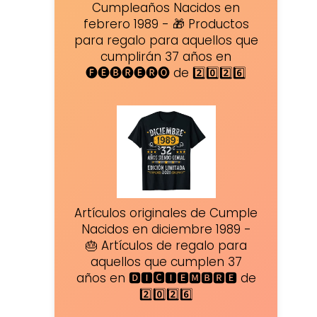
Cumpleaños Nacidos en
febrero 1989 - 🎁 Productos
para regalo para aquellos que
cumplirán 37 años en
🅕🅔🅑🅡🅔🅡🅞 de 2️⃣0️⃣2️⃣6️⃣
Artículos originales de Cumple
Nacidos en diciembre 1989 -
🎂 Artículos de regalo para
aquellos que cumplen 37
años en 🅳🅸🅲🅸🅴🅼🅱🆁🅴 de
2️⃣0️⃣2️⃣6️⃣