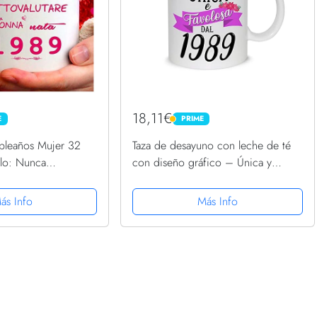
18,11€
E
PRIME
PRIME
pleaños Mujer 32
Taza de desayuno con leche de té
lo: Nunca
con diseño gráfico – Única y
 mujer nacida en
fabulosa desde 1989 año de
nacimiento – idea regalo
ás Info
Más Info
cumpleaños Navidad mamá amiga
hermana...