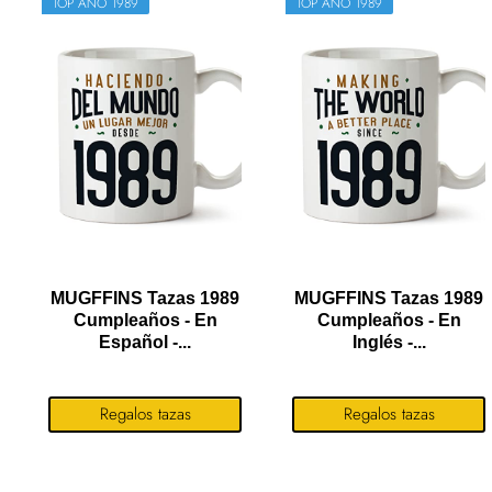
TOP AÑO 1989
TOP AÑO 1989
MUGFFINS Tazas 1989
MUGFFINS Tazas 1989
Cumpleaños - En
Cumpleaños - En
Español -...
Inglés -...
Regalos tazas
Regalos tazas