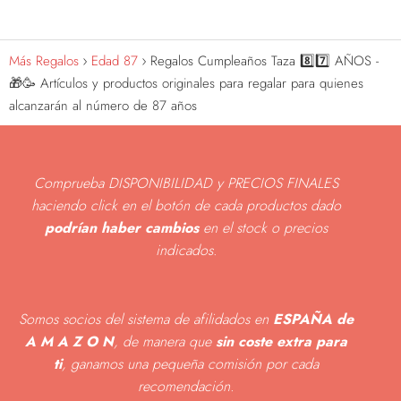
Más Regalos
Edad 87
Regalos Cumpleaños Taza 8️⃣7️⃣ AÑOS -
🎁🥳 Artículos y productos originales para regalar para quienes
alcanzarán al número de 87 años
Comprueba DISPONIBILIDAD y PRECIOS FINALES
haciendo click en el botón de cada productos dado
podrían haber cambios
en el stock o precios
indicados
.
Somos socios del sistema de afilidados en
ESPAÑA de
A M A Z O N
, de manera que
sin coste extra para
ti
, ganamos una pequeña comisión por cada
recomendación.