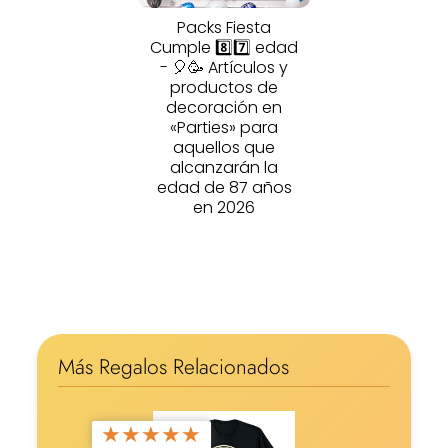
Packs Fiesta
Cumple 8️⃣7️⃣ edad
- 🎈🥳 Artículos y
productos de
decoración en
«Parties» para
aquellos que
alcanzarán la
edad de 87 años
en 2026
Más Regalos Relacionados
★
★
★
★
★