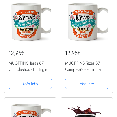
mamá, abuela Nan
Great...
12,95€
12,95€
MUGFFINS Tazas 87
MUGFFINS Tazas 87
Cumpleaños - En Inglés -
Cumpleaños - En Francés
It took me 87 years to
- Il m'a fallu 87 ans pour
become perfect - 11 oz -
devenir aussi geniale - 11
Más Info
Más Info
Regalo original y
oz - Regalo original y
divertido
divertido