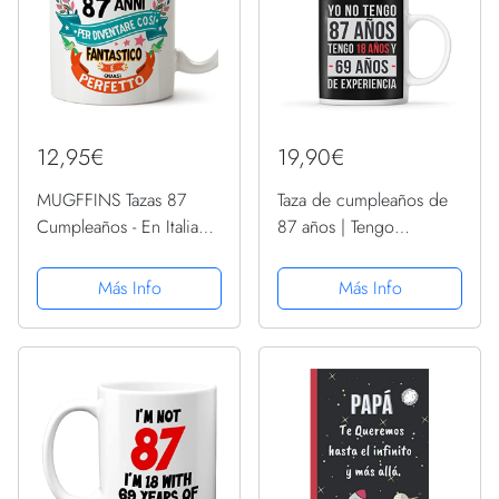
12,95€
19,90€
MUGFFINS Tazas 87
Taza de cumpleaños de
Cumpleaños - En Italiano
87 años | Tengo
- Mi ci sono voluti 87
experiencia | Divertida y
anni per diventare cosi
original idea de regalo
Más Info
Más Info
fantastico - 11 oz -
para celebrar un
Regalo original y
cumpleaños
divertido