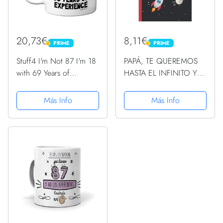
20,73€
8,11€
PRIME
PRIME
PRIME
PRIME
Stuff4 I'm Not 87 I'm 18
PAPÁ, TE QUEREMOS
with 69 Years of
HASTA EL INFINITO Y
Experience, tazas
MÁS ALLÁ: CUADERNO
cerámica 11 oz, aptas
6" X 9".120 Pgs. DIA
Más Info
Más Info
lavavajillas, regalos
DEL PADRE,
broma mujeres hombres,
CUADERNO DE
regalos cumpleaños 87
NOTAS, DIARIO O
mujeres,...
AGENDA. REGALO
ORIGINAL.