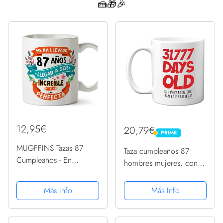
🍰🎁🎉
12,95€
20,79€
PRIME
PRIME
MUGFFINS Tazas 87
Taza cumpleaños 87
Cumpleaños - En
hombres mujeres, con
Español - Me ha llevado
él, 31777 días edad,
87 años llegar a ser
divertida, adultos,
Más Info
Más Info
increíble - 11 oz - Regalo
ochenta siete ochenta
original y divertido
séptimo regalo
cumpleaños papá,