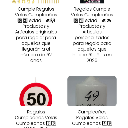
Cumple Regalos
Regalos Cumple
Velas Cumpleaños
Velas Cumpleaños
5️⃣2️⃣ edad - 🧁🙌
5️⃣1️⃣ edad - 🧁🧁
Productos y
Productos y
Artículos originales
Artículos
para regalar para
personalizados
aquellos que
para regalo para
llegarán a al
aquellos que
número de 52
hacen 51 años en
años
2026
Regalos
Cumpleaños
Cumpleaños Velas
Regalos Velas
Cumpleaños 5️⃣0️⃣
Cumpleaños 4️⃣9️⃣