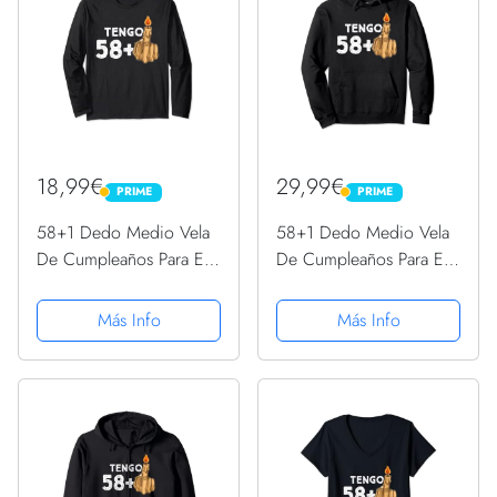
18,99€
29,99€
PRIME
PRIME
PRIME
PRIME
58+1 Dedo Medio Vela
58+1 Dedo Medio Vela
De Cumpleaños Para El
De Cumpleaños Para El
59º Cumpleaños Manga
59º Cumpleaños
Larga
Sudadera con Capucha
Más Info
Más Info