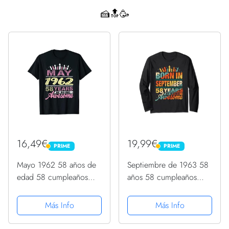
🍰🔝🥳
16,49€
19,99€
PRIME
PRIME
PRIME
PRIME
Mayo 1962 58 años de
Septiembre de 1963 58
edad 58 cumpleaños
años 58 cumpleaños
vela romántica mujeres
regalo vela gráfica
Camiseta
Manga Larga
Más Info
Más Info