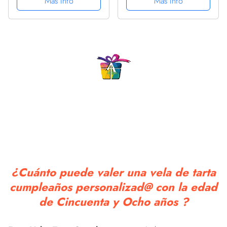
Más Info
Más Info
ORIGINAL Y DIVERTIDO
PARA HOMBRE Y MUJER
PARA MUJER |
| Ideas Aniversario, Día
Aniversario, Día de San
de San Valentín | Diario
Valentín | Diario
Personal, Cuaderno de...
Personal, Cuaderno de...
¿Cuánto puede valer una vela de tarta
cumpleaños personalizad@ con la edad
de Cincuenta y Ocho años ?