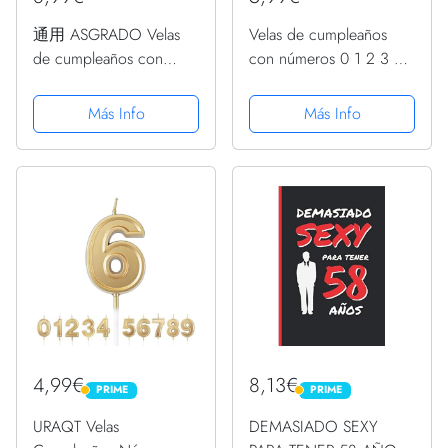
通用 ASGRADO Velas
Velas de cumpleaños
de cumpleaños con
con números 0 1 2 3 4
Nombre y Numero
5 6 7 8 9 de color rosa
Colores,Regalo de
y glitter oro. Niña
Más Info
Más Info
cumpleaños,
(Número 2)
Personalizadas
4,99€
8,13€
PRIME
PRIME
PRIME
PRIME
URAQT Velas
DEMASIADO SEXY