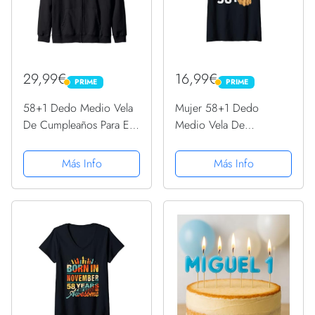
29,99€
16,99€
PRIME
PRIME
PRIME
PRIME
58+1 Dedo Medio Vela
Mujer 58+1 Dedo
De Cumpleaños Para El
Medio Vela De
59º Cumpleaños
Cumpleaños Para El 59º
Sudadera con Capucha
Cumpleaños Camiseta
Más Info
Más Info
Cuello V