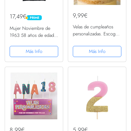
9,99€
17,49€
PRIME
PRIME
Velas de cumpleaños
Mujer Noviembre de
personalizadas. Escoge
1963 58 años de edad
el nombre, edad y el
regalo de cumpleaños
color de las velas.
gráfico de vela Camiseta
Más Info
Más Info
Compra solidaria
Cuello V
8,99€
5,99€