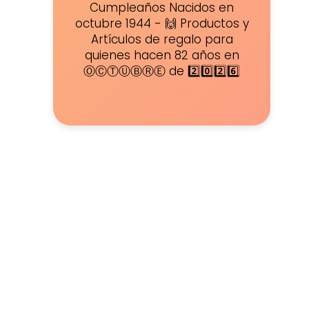
Cumpleaños Nacidos en
octubre 1944 - 🙌 Productos y
Artículos de regalo para
quienes hacen 82 años en
ⓄⒸⓉⓊⒷⓇⒺ de 2️⃣0️⃣2️⃣6️⃣