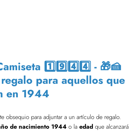
iseta 1️⃣9️⃣4️⃣4️⃣ - 🎁🍰
e regalo para aquellos que
n en 1944
e obsequio para adjuntar a un artículo de regalo.
año de nacimiento 1944
o la
edad
que alcanzará