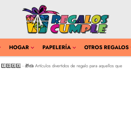
HOGAR
PAPELERÍA
OTROS REGALOS
⃣9️⃣4️⃣4️⃣ - 🎁🍰 Artículos divertidos de regalo para aquellos que