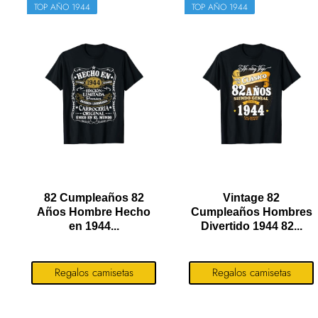
TOP AÑO 1944
TOP AÑO 1944
82 Cumpleaños 82
Vintage 82
Años Hombre Hecho
Cumpleaños Hombres
en 1944...
Divertido 1944 82...
Regalos camisetas
Regalos camisetas