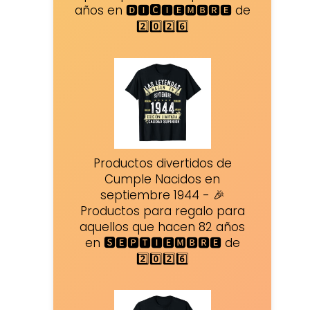
años en 🅳🅸🅲🅸🅴🅼🅱🆁🅴 de
2️⃣0️⃣2️⃣6️⃣
Productos divertidos de
Cumple Nacidos en
septiembre 1944 - 🎉
Productos para regalo para
aquellos que hacen 82 años
en 🆂🅴🅿🆃🅸🅴🅼🅱🆁🅴 de
2️⃣0️⃣2️⃣6️⃣