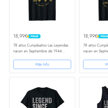
18,99€
18,99€
PRIME
PRIM
PRIME
PRIME
78 años Cumpleaños Las Leyendas
78 años Cumpl
nacen en Septiembre de 1944
nacen en Sept
Camiseta
Camiseta
Más Info
M