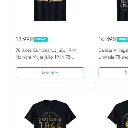
18,99€
16,49€
PRIME
PRIM
PRIME
PRIME
78 Años Cumpleaños Julio 1944
Camisa Vintage
Hombre Mujer Julio 1944 78
Limitada 78 añ
Camiseta
Camiseta
Más Info
M