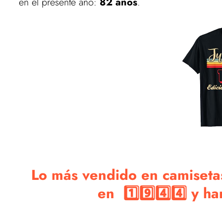
en el presente año:
82 años
.
Lo más vendido en camisetas
en 1️⃣9️⃣4️⃣4️⃣ y 