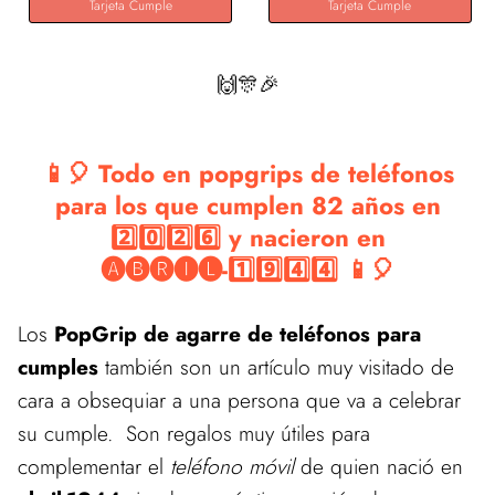
Tarjeta Cumple
Tarjeta Cumple
🙌🎊🎉
📱🎈 Todo en popgrips de teléfonos
para los que cumplen 82 años en
2️⃣0️⃣2️⃣6️⃣ y nacieron en
🅐🅑🅡🅘🅛-1️⃣9️⃣4️⃣4️⃣ 📱🎈
Los
PopGrip de agarre de teléfonos para
cumples
también son un artículo muy visitado de
cara a obsequiar a una persona que va a celebrar
su cumple. Son regalos muy útiles para
complementar el
teléfono móvil
de quien nació en