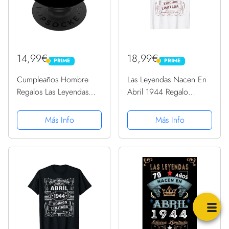
14,99€
18,99€
PRIME
PRIME
PRIME
PRIME
Cumpleaños Hombre
Las Leyendas Nacen En
Regalos Las Leyendas
Abril 1944 Regalo
Abril 1944 PopSockets
Hombre 80 Años
PopGrip Intercambiable
Camiseta
Más Info
Más Info