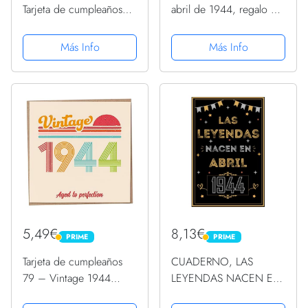
Tarjeta de cumpleaños
abril de 1944, regalo de
1944 | regalo 79
cumpleaños divertido
cumpleaños |
retro PopSockets
Más Info
Más Info
decoración de
PopGrip Intercambiable
cumpleaños | nacido en
1944 | póster vintage |
79 cumpleaños mujeres |
79...
5,49€
8,13€
PRIME
PRIME
PRIME
PRIME
Tarjeta de cumpleaños
CUADERNO, LAS
79 – Vintage 1944
LEYENDAS NACEN EN
Aged to Perfection,
ABRIL 1944: Regalo de