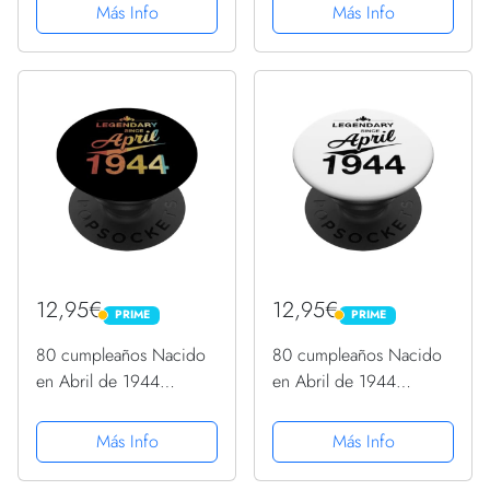
divertida tarjeta de
79 cumpleaños para
Más Info
Más Info
felicitación para
mujeres y hombres,
hombres y mujeres,
ideas de 79
tarjetas de cumpleaños
cumpleaños... un
para mujeres,...
cumpleaños... divertido,
... regalo...
12,95€
12,95€
PRIME
PRIME
PRIME
PRIME
80 cumpleaños Nacido
80 cumpleaños Nacido
en Abril de 1944
en Abril de 1944
Vintage 80 años
Vintage 80 años
PopSockets PopGrip
PopSockets PopGrip
Más Info
Más Info
Intercambiable
Intercambiable