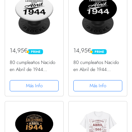
14,95€
14,95€
PRIME
PRIME
PRIME
PRIME
80 cumpleaños Nacido
80 cumpleaños Nacido
en Abril de 1944
en Abril de 1944
Vintage 80 años
Vintage 80 años
PopSockets PopGrip
PopSockets PopGrip
Más Info
Más Info
Intercambiable
Intercambiable