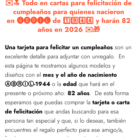
✉️🔝 Todo en cartas para felicitación de
cumpleaños para quienes nacieron
en 🅐🅑🅡🅘🅛 de 1️⃣9️⃣4️⃣4️⃣ y harán 82
años en 2026 ✉️🎁
Una tarjeta para felicitar un cumpleaños
son un
excelente detalle para adjuntar con unregalo. En
esta página te mostramos algunos modelos y
diseños con el
mes y el año de nacimiento
ⒶⒷⓇⒾⓁ-1944
o la
edad
que hará en el
presente o próximo año:
82 años
. De esta forma
esperamos que puedas comprar la
tarjeta o carta
de felicitación
que andas buscando para esa
persona tan especial y que, si lo deseas, también
encuentres el regalo perfecto para ese amigo/a,