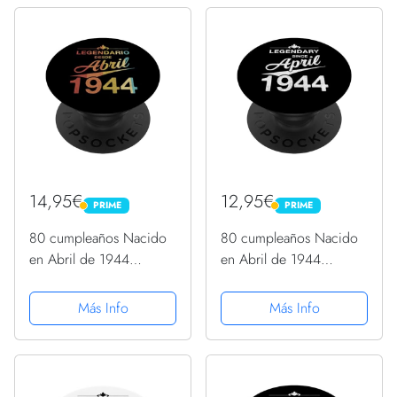
14,95€
12,95€
PRIME
PRIME
PRIME
PRIME
80 cumpleaños Nacido
80 cumpleaños Nacido
en Abril de 1944
en Abril de 1944
Vintage 80 años
Vintage 80 años
PopSockets PopGrip
PopSockets PopGrip
Más Info
Más Info
Intercambiable
Intercambiable