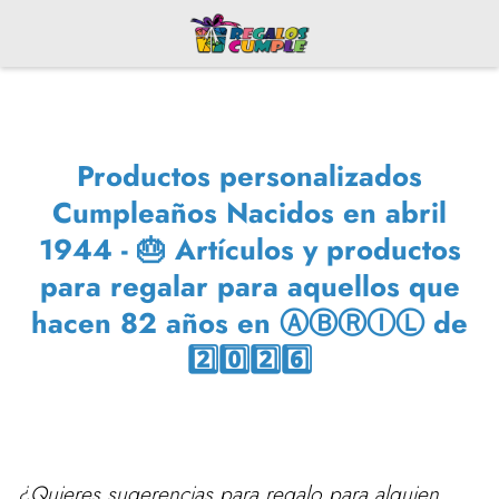
Productos personalizados
Cumpleaños Nacidos en abril
1944 - 🎂 Artículos y productos
para regalar para aquellos que
hacen 82 años en ⒶⒷⓇⒾⓁ de
2️⃣0️⃣2️⃣6️⃣
¿Quieres sugerencias para regalo para alguien