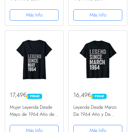
Cumpleaños Camiseta
Cumpleaños Camiseta
sin Mangas
Más Info
Más Info
17,49€
16,49€
PRIME
PRIME
PRIME
PRIME
Mujer Leyenda Desde
Leyenda Desde Marzo
Mayo de 1964 Año de
De 1964 Año y De
Cumpleaños Camiseta
Cumpleaños Nacimiento
Cuello V
Camiseta
Más Info
Más Info