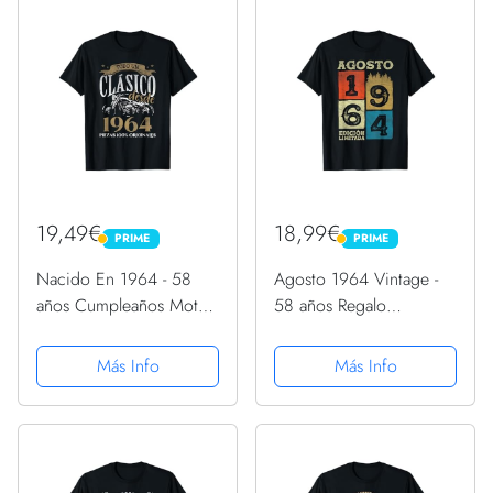
19,49€
18,99€
PRIME
PRIME
PRIME
PRIME
Nacido En 1964 - 58
Agosto 1964 Vintage -
años Cumpleaños Moto
58 años Regalo
Biker Hombre Motero
Cumpleaños Hombre
Camiseta
Camiseta
Más Info
Más Info