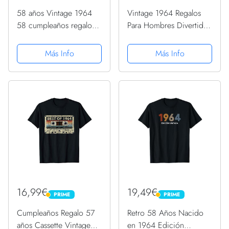
58 años Vintage 1964
Vintage 1964 Regalos
58 cumpleaños regalo
Para Hombres Divertido
hombre mujer Camiseta
Cumpleaños Vino
Camiseta
Más Info
Más Info
16,99€
19,49€
PRIME
PRIME
PRIME
PRIME
Cumpleaños Regalo 57
Retro 58 Años Nacido
años Cassette Vintage
en 1964 Edición