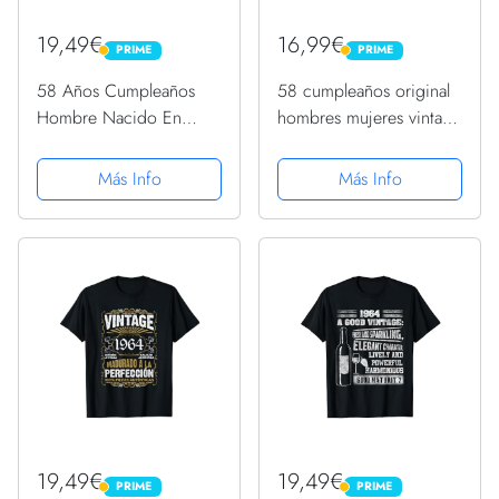
19,49€
16,99€
PRIME
PRIME
PRIME
PRIME
58 Años Cumpleaños
58 cumpleaños original
Hombre Nacido En
hombres mujeres vintage
1964 Regalo de 58 Años
1964 Camiseta
Camiseta
Más Info
Más Info
19,49€
19,49€
PRIME
PRIME
PRIME
PRIME