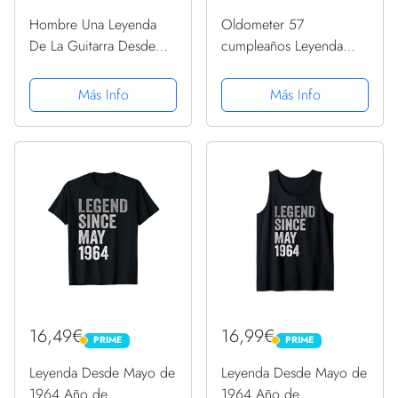
Hombre Una Leyenda
Oldometer 57
De La Guitarra Desde
cumpleaños Leyenda
1964 Guitarrista
desde 1964 Cumpleaños
Cumpleaños Camiseta
Camiseta
Más Info
Más Info
16,49€
16,99€
PRIME
PRIME
PRIME
PRIME
Leyenda Desde Mayo de
Leyenda Desde Mayo de
1964 Año de
1964 Año de