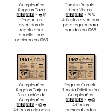
Cumpleaños
Cumple Regalos
Regalos Taza
Libro Visitas
1️⃣9️⃣6️⃣3️⃣ - 🧁🎊
1️⃣9️⃣6️⃣6️⃣ - 🎁🥳
Productos
Artículos divertidos
divertidos de
para regalar para
regalo para
nacidos en 1966
aquellos que
nacieron en 1963
Cumpleaños
Regalos Cumple
Regalos Tarjeta
Tarjeta Felicitación
Felicitación de
Cumpleaños
Cumpleaños
1️⃣9️⃣6️⃣7️⃣ - 🧁🎂
1️⃣9️⃣6️⃣1️⃣ - 🎂🧁
Artículos
Artículos originales
personalizados