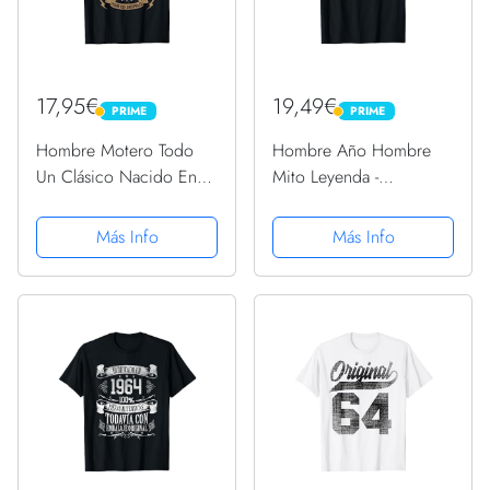
17,95€
19,49€
PRIME
PRIME
PRIME
PRIME
Hombre Motero Todo
Hombre Año Hombre
Un Clásico Nacido En
Mito Leyenda -
1964 Cumpleaños
Cumpleaños Regalo
Camiseta
Vintage 1964 Camiseta
Más Info
Más Info