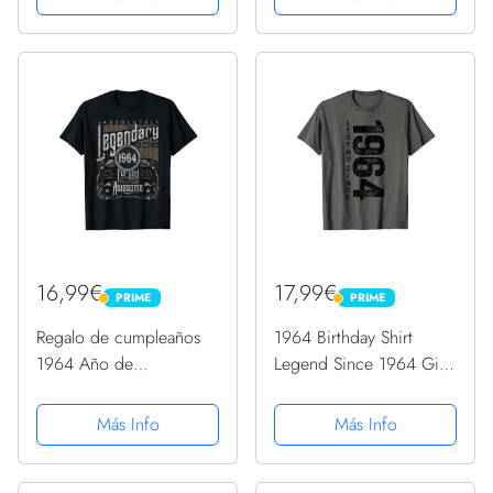
16,99€
17,99€
PRIME
PRIME
PRIME
PRIME
Regalo de cumpleaños
1964 Birthday Shirt
1964 Año de
Legend Since 1964 Gifts
nacimiento, Vintage
Born In 1964 Camiseta
Camiseta
Más Info
Más Info