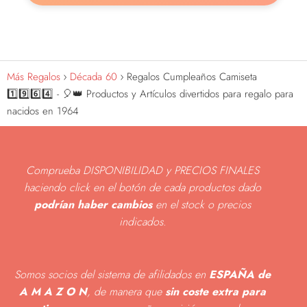
Más Regalos
Década 60
Regalos Cumpleaños Camiseta
1️⃣9️⃣6️⃣4️⃣ - 🎈👑 Productos y Artículos divertidos para regalo para
nacidos en 1964
Comprueba DISPONIBILIDAD y PRECIOS FINALES
haciendo click en el botón de cada productos dado
podrían haber cambios
en el stock o precios
indicados
.
Somos socios del sistema de afilidados en
ESPAÑA de
A M A Z O N
, de manera que
sin coste extra para