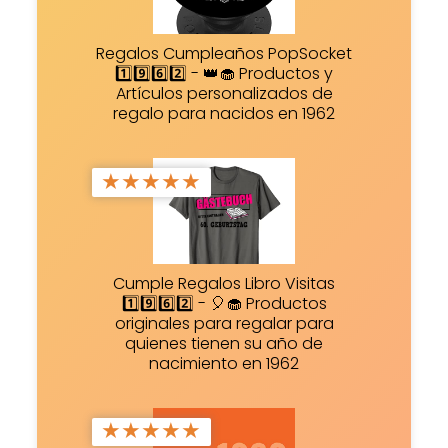
Regalos Cumpleaños PopSocket
1️⃣9️⃣6️⃣2️⃣ - 👑🧁 Productos y
Artículos personalizados de
regalo para nacidos en 1962
★
★
★
★
★
Cumple Regalos Libro Visitas
1️⃣9️⃣6️⃣2️⃣ - 🎈🧁 Productos
originales para regalar para
quienes tienen su año de
nacimiento en 1962
★
★
★
★
★