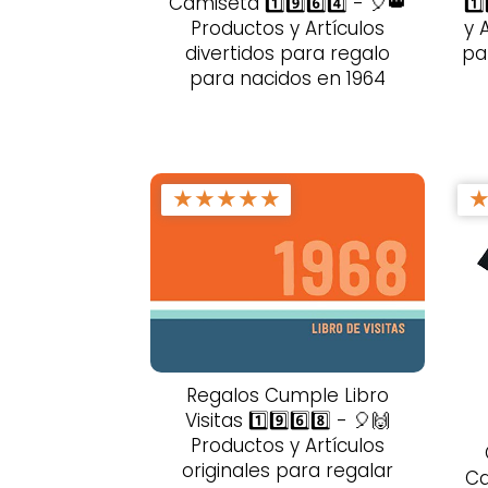
Camiseta 1️⃣9️⃣6️⃣4️⃣ - 🎈👑
1️
Productos y Artículos
y 
divertidos para regalo
pa
para nacidos en 1964
★
★
★
★
★
Regalos Cumple Libro
Visitas 1️⃣9️⃣6️⃣8️⃣ - 🎈🙌
Productos y Artículos
originales para regalar
Ca