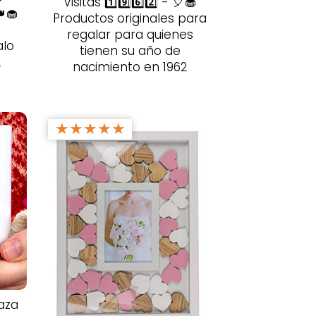
Visitas 1️⃣9️⃣6️⃣2️⃣ - 🎈🧁
👑🧁
Productos originales para
s
regalar para quienes
alo
tienen su año de
2
nacimiento en 1962
★
★
★
★
★
aza