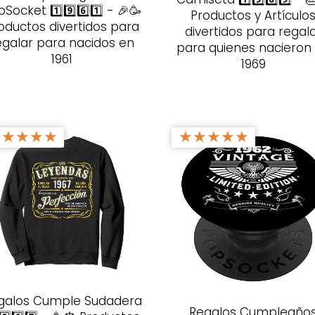
Socket 1️⃣9️⃣6️⃣1️⃣ - 🎉🥳
Productos y Artículo
oductos divertidos para
divertidos para regal
egalar para nacidos en
para quienes nacieron
1961
1969
★
★
★
★
★
★
★
★
★
★
galos Cumple Sudadera
Regalos Cumpleaño