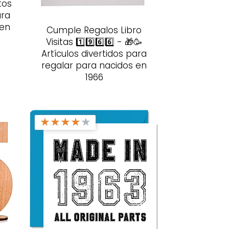
tos
ara
 en
Cumple Regalos Libro
Visitas 1️⃣9️⃣6️⃣6️⃣ - 🎁🥳
Artículos divertidos para
regalar para nacidos en
1966
★
★
★
★
★