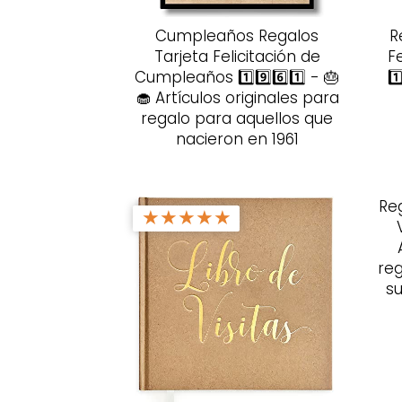
Cumpleaños Regalos
R
Tarjeta Felicitación de
F
Cumpleaños 1️⃣9️⃣6️⃣1️⃣ - 🎂
1️
🧁 Artículos originales para
regalo para aquellos que
nacieron en 1961
Re
★
★
★
★
★
reg
s