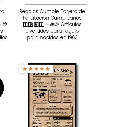
ta
Regalos Cumple Tarjeta de
Felicitación Cumpleaños
- 🎊
1️⃣9️⃣6️⃣3️⃣ - 🧁🎉 Artículos
os
divertidos para regalo
llos
para nacidos en 1963
8
★
★
★
★
★