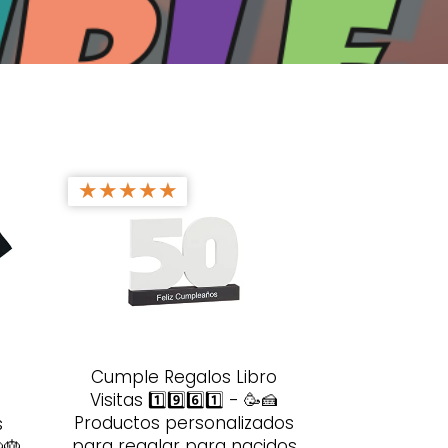
★
★
★
★
★
Cumple Regalos Libro
Visitas 1️⃣9️⃣6️⃣1️⃣ - 🥳🍰
Productos personalizados
s
para regalar para nacidos
🎂