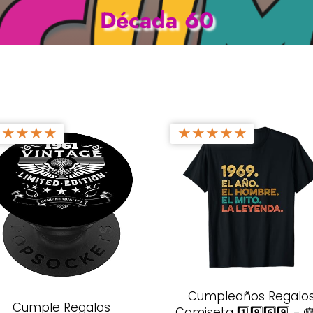
Década 60
★
★
★
★
★
★
★
★
★
★
Cumpleaños Regalo
Cumple Regalos
Camiseta 1️⃣9️⃣6️⃣9️⃣ - 