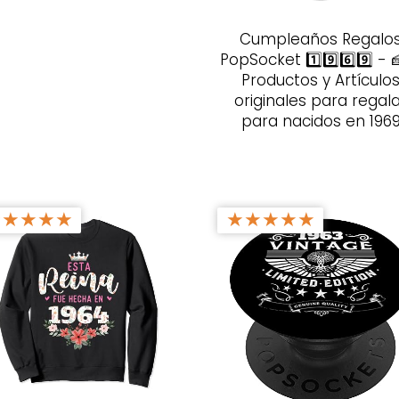
Cumpleaños Regalo
PopSocket 1️⃣9️⃣6️⃣9️⃣ - 
Productos y Artículo
originales para regal
para nacidos en 196
★
★
★
★
★
★
★
★
★
★