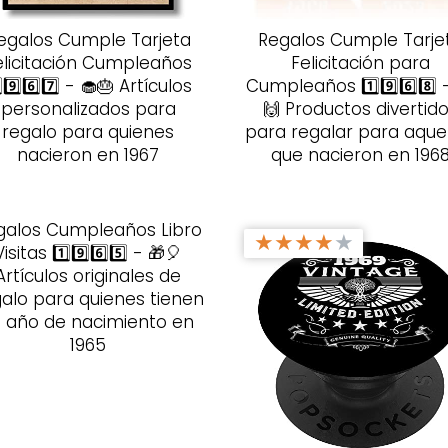
egalos Cumple Tarjeta
Regalos Cumple Tarje
elicitación Cumpleaños
Felicitación para
⃣9️⃣6️⃣7️⃣ - 🧁🎂 Artículos
Cumpleaños 1️⃣9️⃣6️⃣8️⃣ 
personalizados para
🙌 Productos divertid
regalo para quienes
para regalar para aque
nacieron en 1967
que nacieron en 196
galos Cumpleaños Libro
★
★
★
★
★
Visitas 1️⃣9️⃣6️⃣5️⃣ - 🎁🎈
Artículos originales de
alo para quienes tienen
u año de nacimiento en
1965