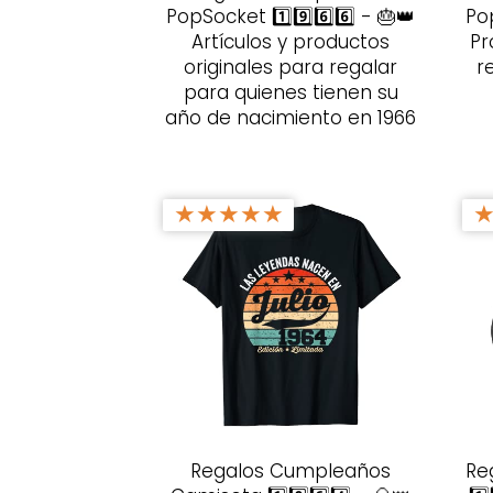
PopSocket 1️⃣9️⃣6️⃣6️⃣ - 🎂👑
Pop
Artículos y productos
Pr
originales para regalar
r
para quienes tienen su
año de nacimiento en 1966
★
★
★
★
★
Regalos Cumpleaños
Re