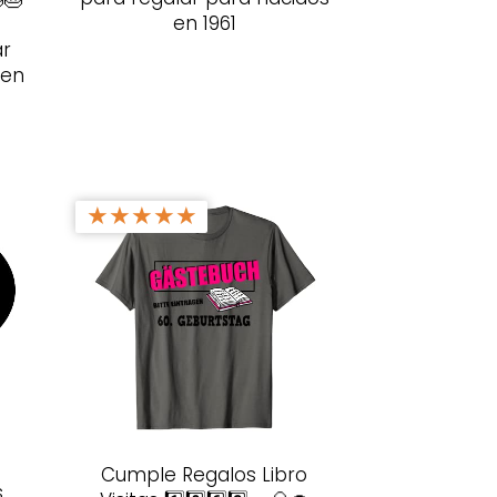
en 1961
s
ar
 en
★
★
★
★
★
Cumple Regalos Libro
s