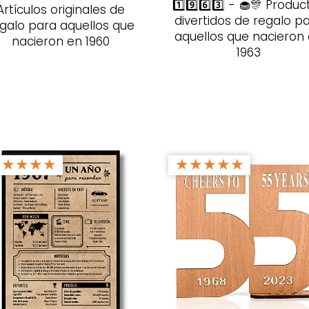
1️⃣9️⃣6️⃣3️⃣ - 🧁🎊 Produc
Artículos originales de
divertidos de regalo p
galo para aquellos que
aquellos que nacieron
nacieron en 1960
1963
★
★
★
★
★
★
★
★
★
★