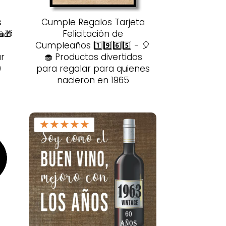
s
Cumple Regalos Tarjeta
🍰🎁
Felicitación de
s
Cumpleaños 1️⃣9️⃣6️⃣5️⃣ - 🎈
ar
🧁 Productos divertidos
9
para regalar para quienes
nacieron en 1965
★
★
★
★
★