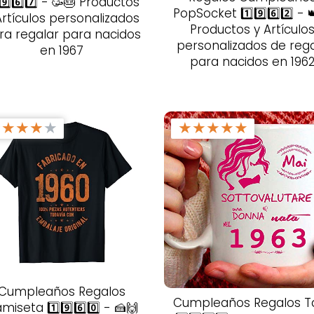
⃣9️⃣6️⃣7️⃣ - 🥳🎂 Productos
PopSocket 1️⃣9️⃣6️⃣2️⃣ - 
Artículos personalizados
Productos y Artículo
ra regalar para nacidos
personalizados de reg
en 1967
para nacidos en 196
★
★
★
★
★
★
★
★
★
★
Cumpleaños Regalos
Cumpleaños Regalos T
miseta 1️⃣9️⃣6️⃣0️⃣ - 🍰🙌