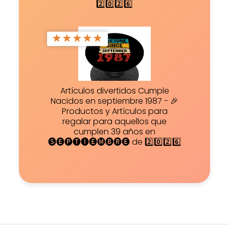
2️⃣0️⃣2️⃣6️⃣
★
★
★
★
★
Artículos divertidos Cumple
Nacidos en septiembre 1987 - 🎉
Productos y Artículos para
regalar para aquellos que
cumplen 39 años en
🅢🅔🅟🅣🅘🅔🅜🅑🅡🅔 de 2️⃣0️⃣2️⃣6️⃣