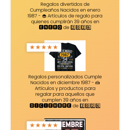
Regalos divertidos de
Cumpleaños Nacidos en enero
1987 - 🧁 Artículos de regalo para
quienes cumplirán 39 años en
🅴🅽🅴🆁🅾 de 2️⃣0️⃣2️⃣6️⃣
★
★
★
★
★
Regalos personalizados Cumple
Nacidos en diciembre 1987 - 🍰
Artículos y productos para
regalar para aquellos que
cumplen 39 años en
🅳🅸🅲🅸🅴🅼🅱🆁🅴 de 2️⃣0️⃣2️⃣6️⃣
★
★
★
★
★