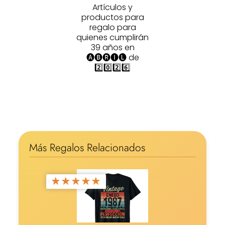
Artículos y
productos para
regalo para
quienes cumplirán
39 años en
🅐🅑🅡🅘🅛 de
2️⃣0️⃣2️⃣6️⃣
Más Regalos Relacionados
★
★
★
★
★