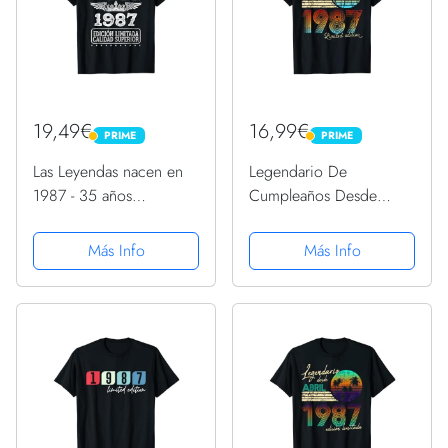
19,49€
16,99€
PRIME
PRIME
PRIME
PRIME
Las Leyendas nacen en
Legendario De
1987 - 35 años
Cumpleaños Desde
Cumpleaños Regalo de
Noviembre De 1987
35 Camiseta
Regalo. Camiseta
Más Info
Más Info