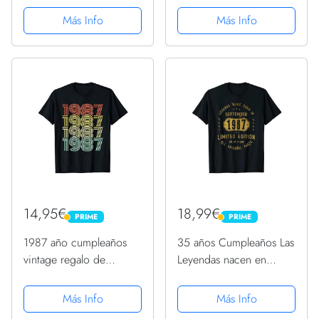
Camiseta
Más Info
Más Info
14,95€
18,99€
PRIME
PRIME
PRIME
PRIME
1987 año cumpleaños
35 años Cumpleaños Las
vintage regalo de
Leyendas nacen en
cumpleaños Camiseta
Septiembre de 1987
Camiseta
Más Info
Más Info