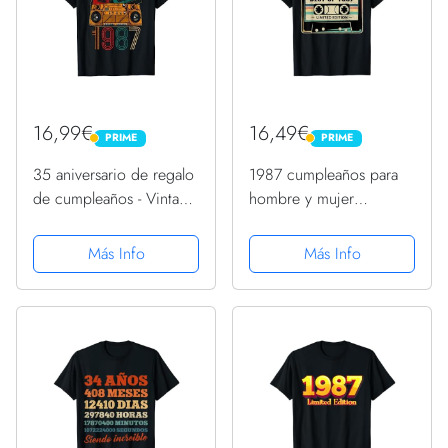
16,99€
16,49€
PRIME
PRIME
PRIME
PRIME
35 aniversario de regalo
1987 cumpleaños para
de cumpleaños - Vintage
hombre y mujer
1987 Camiseta
Camiseta
Más Info
Más Info