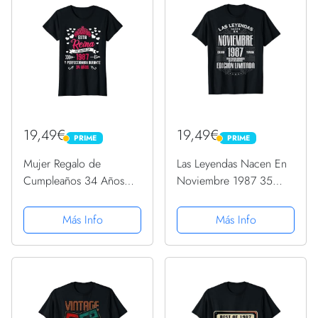
19,49€
19,49€
PRIME
PRIME
PRIME
PRIME
Mujer Regalo de
Las Leyendas Nacen En
Cumpleaños 34 Años
Noviembre 1987 35
Hecho en 1987 mujer
años Cumpleaños
de 34 años Camiseta
Camiseta
Más Info
Más Info