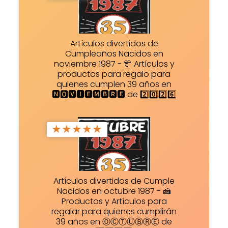
Artículos divertidos de
Cumpleaños Nacidos en
noviembre 1987 - 🎊 Artículos y
productos para regalo para
quienes cumplen 39 años en
🅽🅾🆅🅸🅴🅼🅱🆁🅴 de 2️⃣0️⃣2️⃣6️⃣
★
★
★
★
★
Artículos divertidos de Cumple
Nacidos en octubre 1987 - 🍰
Productos y Artículos para
regalar para quienes cumplirán
39 años en ⓄⒸⓉⓊⒷⓇⒺ de