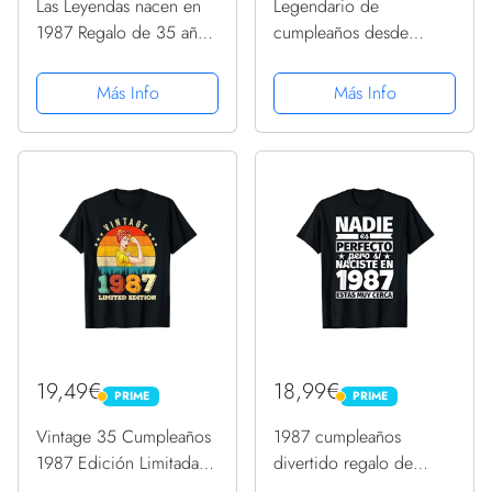
Las Leyendas nacen en
Legendario de
1987 Regalo de 35 años
cumpleaños desde
hombre mujer Camiseta
septiembre de 1987
Camiseta
Más Info
Más Info
19,49€
18,99€
PRIME
PRIME
PRIME
PRIME
Vintage 35 Cumpleaños
1987 cumpleaños
1987 Edición Limitada
divertido regalo de
Mujeres 35 Años
cumpleaños Camiseta