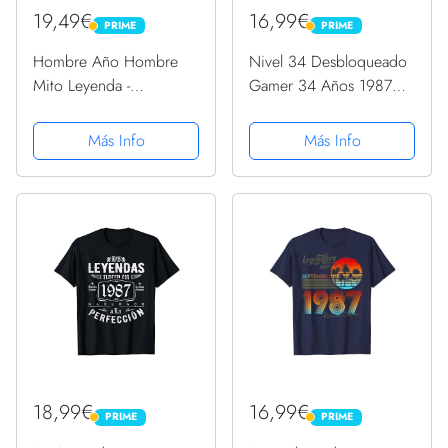
19,49€
16,99€
PRIME
PRIME
PRIME
PRIME
Hombre Año Hombre
Nivel 34 Desbloqueado
Mito Leyenda -
Gamer 34 Años 1987
Cumpleaños Regalo
Divertido Hombre
Vintage 1987 Camiseta
Camiseta
Más Info
Más Info
18,99€
16,99€
PRIME
PRIME
PRIME
PRIME