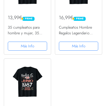
13,99€
16,99€
PRIME
PRIME
PRIME
PRIME
35 cumpleaños para
Cumpleaños Hombre
hombre y mujer, 35
Regalos Legendario
años 1987, divertido
Desde Abril 1987
regalo Camiseta
Camiseta
Más Info
Más Info