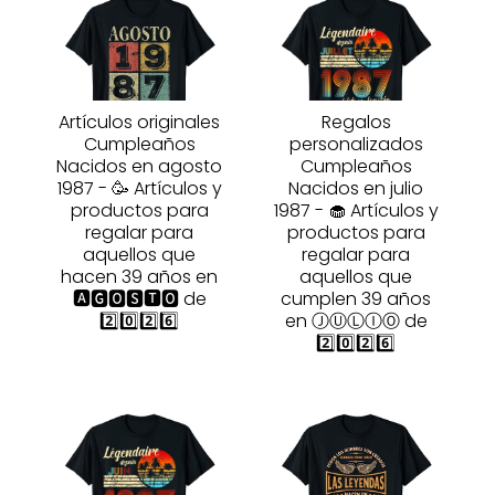
Artículos originales
Regalos
Cumpleaños
personalizados
Nacidos en agosto
Cumpleaños
1987 - 🥳 Artículos y
Nacidos en julio
productos para
1987 - 🧁 Artículos y
regalar para
productos para
aquellos que
regalar para
hacen 39 años en
aquellos que
🅰🅶🅾🆂🆃🅾 de
cumplen 39 años
2️⃣0️⃣2️⃣6️⃣
en ⒿⓊⓁⒾⓄ de
2️⃣0️⃣2️⃣6️⃣