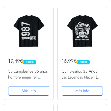
19,49€
16,99€
PRIME
PRIME
PRIME
PRIME
35 cumpleaños 35 años
Cumpleaños 35 Años
hombre mujer retro
Las Leyendas Nacen En
vintage 1987 regalo
1987 Camiseta
Camiseta
Más Info
Más Info