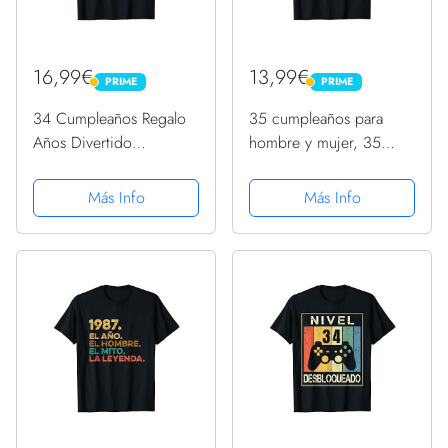
16,99€
13,99€
PRIME
PRIME
PRIME
PRIME
34 Cumpleaños Regalo
35 cumpleaños para
Años Divertido
hombre y mujer, 35
Decoración Vintage
años 1987, divertido
1987 Camiseta
regalo Camiseta
Más Info
Más Info