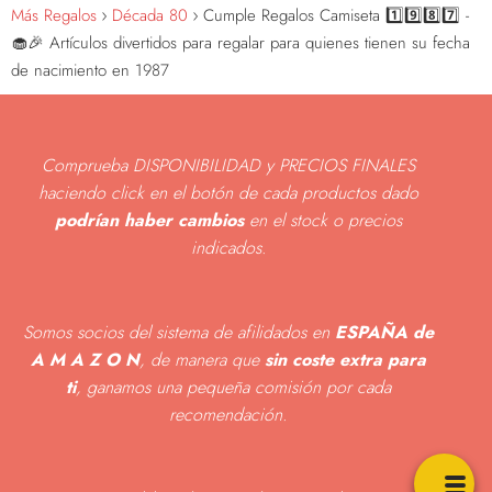
Más Regalos
Década 80
Cumple Regalos Camiseta 1️⃣9️⃣8️⃣7️⃣ -
🧁🎉 Artículos divertidos para regalar para quienes tienen su fecha
de nacimiento en 1987
Comprueba DISPONIBILIDAD y PRECIOS FINALES
haciendo click en el botón de cada productos dado
podrían haber cambios
en el stock o precios
indicados
.
Somos socios del sistema de afilidados en
ESPAÑA de
A M A Z O N
, de manera que
sin coste extra para
ti
, ganamos una pequeña comisión por cada
recomendación.