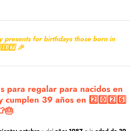
tas en nuestra tienda de Regalos de Cumpleaños
y presents for birthdays those born in
⃣8️⃣7️⃣ 🎉
s para regalar para nacidos en
umplen 39 años en 2️⃣0️⃣2️⃣6️⃣
👕🎂