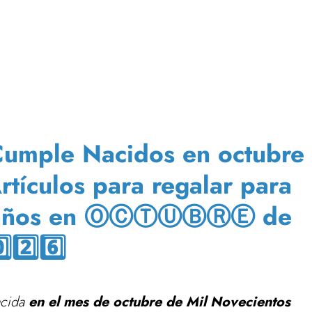
 Cumple Nacidos en octubre
rtículos para regalar para
39 años en ⓄⒸⓉⓊⒷⓇⒺ de
️⃣2️⃣6️⃣
acida
en el mes de octubre de Mil Novecientos