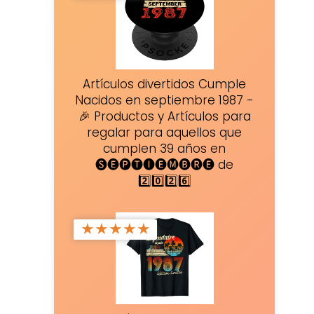
Artículos divertidos Cumple
Nacidos en septiembre 1987 -
🎉 Productos y Artículos para
regalar para aquellos que
cumplen 39 años en
🅢🅔🅟🅣🅘🅔🅜🅑🅡🅔 de
2️⃣0️⃣2️⃣6️⃣
★
★
★
★
★