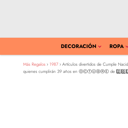
DECORACIÓN
ROPA
Más Regalos
1987
Artículos divertidos de Cumple Nacid
quienes cumplirán 39 años en ⓄⒸⓉⓊⒷⓇⒺ de 2️⃣0️⃣2️