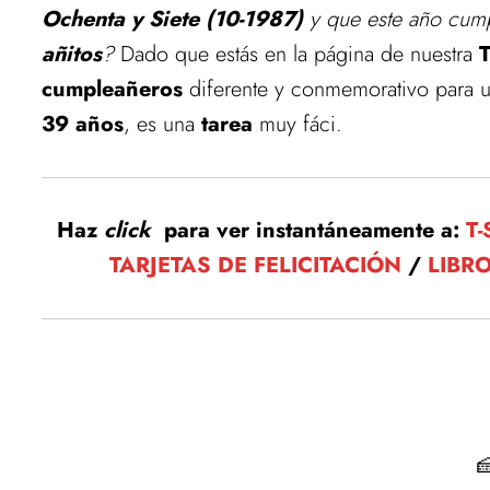
Ochenta y Siete (10-1987)
y que este año cump
añitos
?
Dado que estás en la página de nuestra
T
cumpleañeros
diferente y conmemorativo para u
39 años
, es una
tarea
muy fáci.
Haz
click
para ver instantáneamente a:
T
TARJETAS DE FELICITACIÓN
/
LIBR
Estamos actualizando el
Vuelve pronto para ver las mejores ofer
