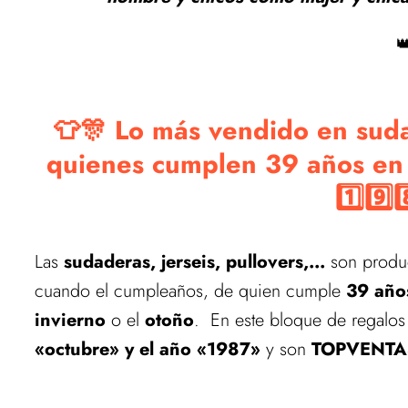

👕🎊 Lo más vendido en suda
quienes cumplen 39 años en
1️⃣9️⃣
Las
sudaderas, jerseis, pullovers,...
son produc
cuando el cumpleaños, de quien cumple
39 año
invierno
o el
otoño
. En este bloque de regalo
«octubre» y el año «1987»
y son
TOPVENTA
Estamos actualizando el