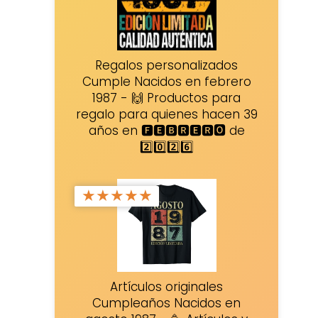
Regalos personalizados
Cumple Nacidos en febrero
1987 - 🙌 Productos para
regalo para quienes hacen 39
años en 🅵🅴🅱🆁🅴🆁🅾 de
2️⃣0️⃣2️⃣6️⃣
★
★
★
★
★
Artículos originales
Cumpleaños Nacidos en