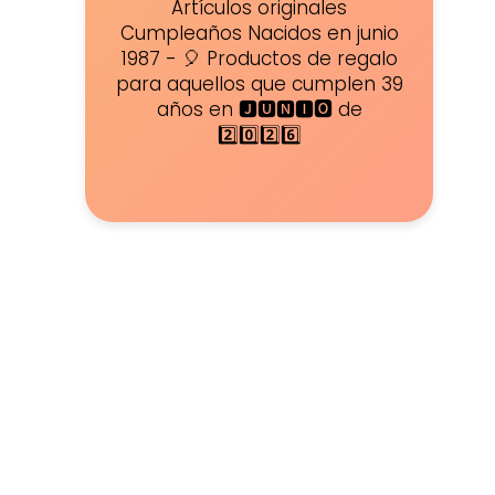
Artículos originales
Cumpleaños Nacidos en junio
1987 - 🎈 Productos de regalo
para aquellos que cumplen 39
años en 🅹🆄🅽🅸🅾 de
2️⃣0️⃣2️⃣6️⃣