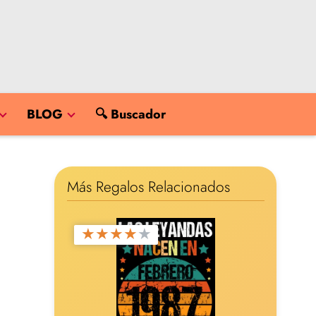
BLOG
🔍 Buscador
Más Regalos Relacionados
★
★
★
★
★