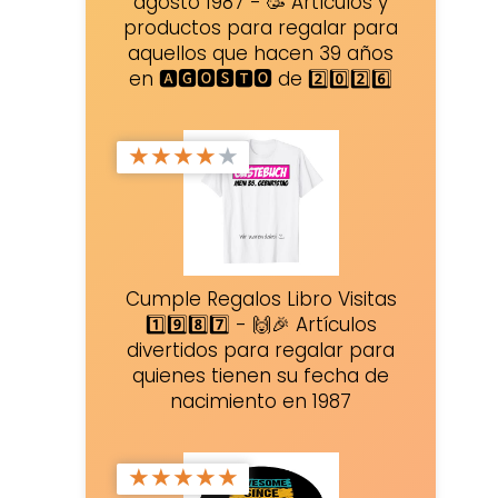
agosto 1987 - 🥳 Artículos y
productos para regalar para
aquellos que hacen 39 años
en 🅰🅶🅾🆂🆃🅾 de 2️⃣0️⃣2️⃣6️⃣
★
★
★
★
★
Cumple Regalos Libro Visitas
1️⃣9️⃣8️⃣7️⃣ - 🙌🎉 Artículos
divertidos para regalar para
quienes tienen su fecha de
nacimiento en 1987
★
★
★
★
★