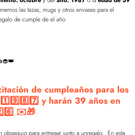
iento: octubre
y del
año: 1987
o la
edad de 39
tenemos las tazas, mugs y otros envases para el
egalo de cumple de el año.
 catálogo de estos productos.
tas en nuestra tienda de Regalos de Cumpleaños
🧁👑
icitación de cumpleaños para los
️⃣9️⃣8️⃣7️⃣ y harán 39 años en
️⃣6️⃣ ✉️🎁
 obsequio para entregar junto a unregalo. En esta