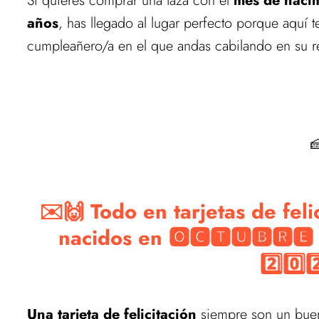
Si quieres comprar una taza con el
mes de nacim
años
, has llegado al lugar perfecto porque aquí 
cumpleañero/a en el que andas cabilando en su r
Estamos actualizando el
Vuelve pronto para ver las mejores ofer

✉️🙌 Todo en tarjetas de fel
nacidos en 🅾🅲🆃🆄🅱🆁🅴 1
2️⃣0️⃣2
Una tarjeta de felicitación
siempre son un buen