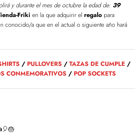
lirá y durante el mes de octubre la edad de:
39
ienda-Friki
en la que adquirir el
regalo
para
n conocido/a que en el actual o siguiente año hará
-SHIRTS
/
PULLOVERS
/
TAZAS DE CUMPLE
/
OS CONMEMORATIVOS
/
POP SOCKETS
 catálogo de estos productos.
tas en nuestra tienda de Regalos de Cumpleaños
🎈🎂