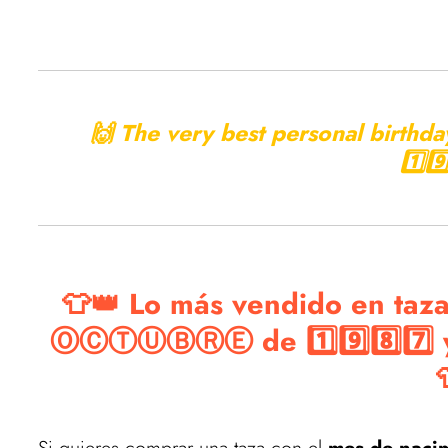
Vuelve pronto para ver las mejores ofer
🙌 The very best personal birthda
1️⃣9️
👕👑 Lo más vendido en taza
ⓄⒸⓉⓊⒷⓇⒺ de 1️⃣9️⃣8️⃣7️⃣ y c