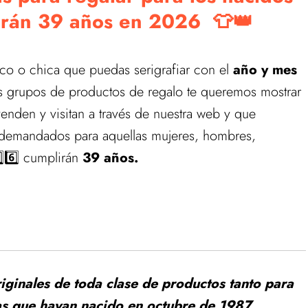
arán 39 años en 2026 👕👑
co o chica que puedas serigrafiar con el
año y mes
es grupos de productos de regalo te queremos mostrar
venden y visitan a través de nuestra web y que
demandados para aquellas mujeres, hombres,
️⃣6️⃣ cumplirán
39 años.
 catálogo de estos productos.
tas en nuestra tienda de Regalos de Cumpleaños
ginales de toda clase de productos tanto para
as que hayan nacido en octubre de 1987