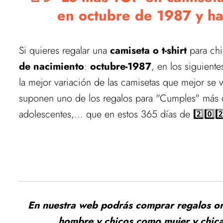
en octubre de 1987 y h
Si quieres regalar una
camiseta o t-shirt
para chi
de nacimiento
:
octubre-1987
, en los siguient
la mejor variación de las camisetas que mejor se 
suponen uno de los regalos para "Cumples" más 
adolescentes,... que en estos 365 días de 2️⃣0️⃣2
Estamos actualizando el
Vuelve pronto para ver las mejores ofer
En nuestra web podrás comprar regalos ori
hombre y chicos como mujer y chic