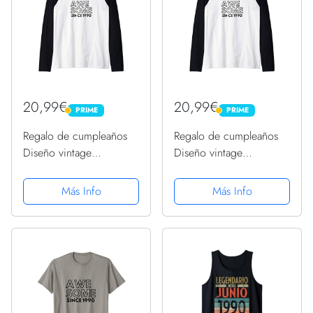
20,99€
20,99€
PRIME
PRIME
PRIME
PRIME
Regalo de cumpleaños
Regalo de cumpleaños
Diseño vintage
Diseño vintage
impresionante desde
impresionante desde
1990 Camiseta Manga
1990 Camiseta Manga
Más Info
Más Info
Raglan
Raglan