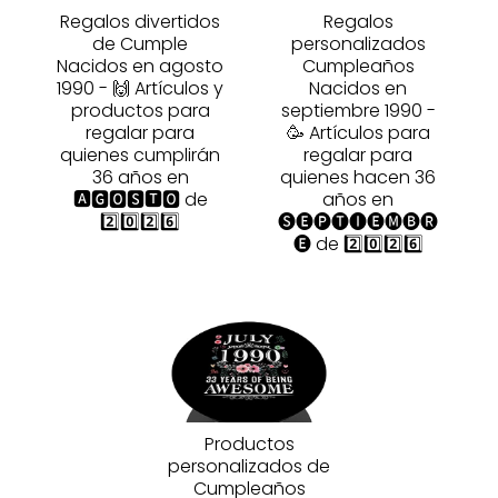
Regalos divertidos
Regalos
de Cumple
personalizados
Nacidos en agosto
Cumpleaños
1990 - 🙌 Artículos y
Nacidos en
productos para
septiembre 1990 -
regalar para
🥳 Artículos para
quienes cumplirán
regalar para
36 años en
quienes hacen 36
🅰🅶🅾🆂🆃🅾 de
años en
2️⃣0️⃣2️⃣6️⃣
🅢🅔🅟🅣🅘🅔🅜🅑🅡
🅔 de 2️⃣0️⃣2️⃣6️⃣
Productos
personalizados de
Cumpleaños