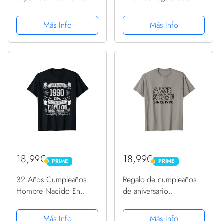
Septiembre de 1990
cumpleaños Camiseta
Camiseta
Más Info
Más Info
18,99€
18,99€
PRIME
PRIME
PRIME
PRIME
32 Años Cumpleaños
Regalo de cumpleaños
Hombre Nacido En
de aniversario
1990 Regalo de 32 Años
impresionante desde
Camiseta
1990 Camiseta
Más Info
Más Info