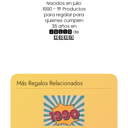
Nacidos en julio
1990 - 🎊 Productos
para regalar para
quienes cumplen
36 años en
🅹🆄🅻🅸🅾 de
2️⃣0️⃣2️⃣6️⃣
Más Regalos Relacionados