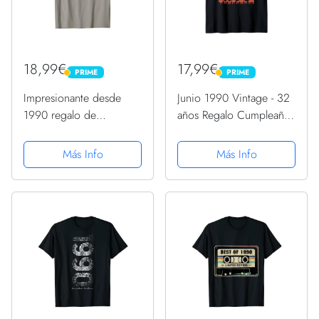
18,99€
17,99€
PRIME
PRIME
PRIME
PRIME
Impresionante desde
Junio 1990 Vintage - 32
1990 regalo de
años Regalo Cumpleaños
cumpleaños vintage
Hombre Camiseta sin
Camiseta
Mangas
Más Info
Más Info