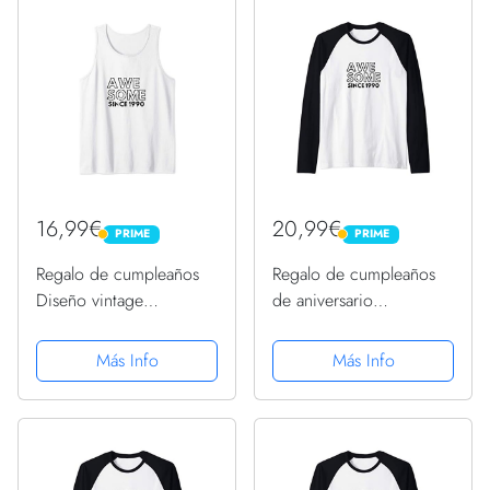
16,99€
20,99€
PRIME
PRIME
PRIME
PRIME
Regalo de cumpleaños
Regalo de cumpleaños
Diseño vintage
de aniversario
impresionante desde
impresionante desde
1990 Camiseta sin
1990 Camiseta Manga
Más Info
Más Info
Mangas
Raglan