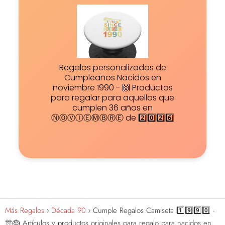
Regalos personalizados de
Cumpleaños Nacidos en
noviembre 1990 - 🙌 Productos
para regalar para aquellos que
cumplen 36 años en
ⓃⓄⓋⒾⒺⓂⒷⓇⒺ de 2️⃣0️⃣2️⃣6️⃣
Más Regalos
Década 90
Cumple Regalos Camiseta 1️⃣9️⃣9️⃣0️⃣ -
🎊🎂 Artículos y productos originales para regalo para nacidos en