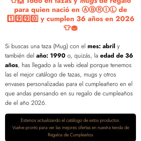
👕🙌 Todo en tazas y
mugs
de regalo
para quien nació en ⒶⒷⓇⒾⓁ de
1️⃣9️⃣9️⃣0️⃣ y cumplen 36 años en 2026
👕🧁
Si buscas una taza (Mug) con el
mes: abril
y
también del
año: 1990
o, quizás, la
edad de 36
años
, has llegado a la web ideal porque tenemos
las el mejor catálogo de tazas, mugs y otros
envases personalizadas para el cumpleañero en el
que andas pensando en su regalo de cumpleaños
de el año 2026.
Estamos actualizando el catálogo de estos productos.
Vuelve pronto para ver las mejores ofertas en nuestra tienda de
Regalos de Cumpleaños