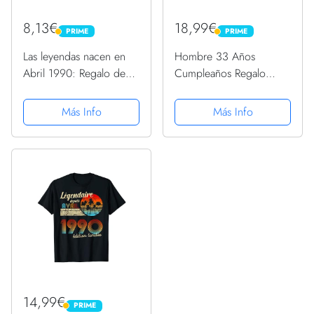
8,13€
18,99€
PRIME
PRIME
PRIME
PRIME
Las leyendas nacen en
Hombre 33 Años
Abril 1990: Regalo de
Cumpleaños Regalo
cumpleaños perfecto
Hombre Abril 1990 Abril
para hombre y mujer de
33 Años Camiseta
Más Info
Más Info
31 años I Cita positiva ,
humor I Cuaderno ,
diario , libro de ... I...
14,99€
PRIME
PRIME