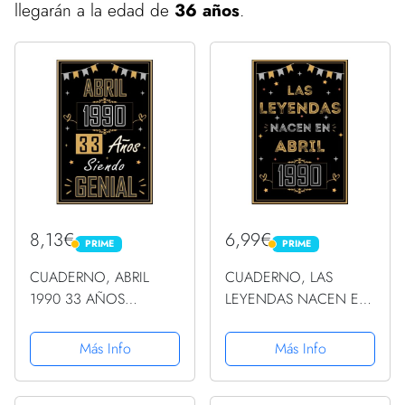
llegarán a la edad de
36 años
.
8,13€
6,99€
PRIME
PRIME
PRIME
PRIME
CUADERNO, ABRIL
CUADERNO, LAS
1990 33 AÑOS
LEYENDAS NACEN EN
SIENDO GENIAL:
ABRIL 1990: Regalo de
Regalo de 33
33 cumpleaños para
Más Info
Más Info
cumpleaños para
mujeres y hombres,
mujeres y hombres,
ideas de 33