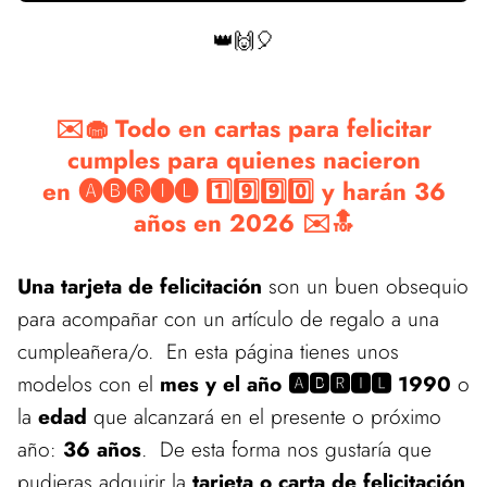
👑🙌🎈
✉️🧁 Todo en cartas para felicitar
cumples para quienes nacieron
en 🅐🅑🅡🅘🅛 1️⃣9️⃣9️⃣0️⃣ y harán 36
años en 2026 ✉️🔝
Una tarjeta de felicitación
son un buen obsequio
para acompañar con un artículo de regalo a una
cumpleañera/o. En esta página tienes unos
modelos con el
mes y el año 🅰🅱🆁🅸🅻 1990
o
la
edad
que alcanzará en el presente o próximo
año:
36 años
. De esta forma nos gustaría que
pudieras adquirir la
tarjeta o carta de felicitación