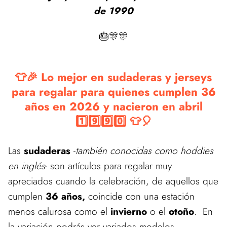
de 1990
🎂🎊🎊
👕🎉 Lo mejor en sudaderas y jerseys
para regalar para quienes cumplen 36
años en 2026 y nacieron en abril
1️⃣9️⃣9️⃣0️⃣ 👕🎈
Las
sudaderas
-
también conocidas como hoddies
en inglés
- son artículos para regalar muy
apreciados cuando la celebración, de aquellos que
cumplen
36 años,
coincide con una estación
menos calurosa como el
invierno
o el
otoño
. En
la variación podrás ver variados modelos