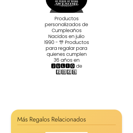
Productos
personalizados de
Cumpleaños
Nacidos en julio
1990 - 🎊 Productos
para regalar para
quienes cumplen
36 años en
🅹🆄🅻🅸🅾 de
2️⃣0️⃣2️⃣6️⃣
Más Regalos Relacionados