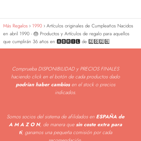
Más Regalos
1990
Artículos originales de Cumpleaños Nacidos
en abril 1990 - 🎂 Productos y Artículos de regalo para aquellos
que cumplirán 36 años en 🅰🅱🆁🅸🅻 de 2️⃣0️⃣2️⃣6️⃣
Comprueba DISPONIBILIDAD y PRECIOS FINALES
haciendo click en el botón de cada productos dado
podrían haber cambios
en el stock o precios
indicados
.
Somos socios del sistema de afilidados en
ESPAÑA de
A M A Z O N
, de manera que
sin coste extra para
ti
, ganamos una pequeña comisión por cada
recomendación.