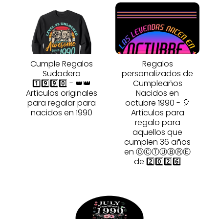
Cumple Regalos
Regalos
Sudadera
personalizados de
1️⃣9️⃣9️⃣0️⃣ - 👑👑
Cumpleaños
Artículos originales
Nacidos en
para regalar para
octubre 1990 - 🎈
nacidos en 1990
Artículos para
regalo para
aquellos que
cumplen 36 años
en ⓄⒸⓉⓊⒷⓇⒺ
de 2️⃣0️⃣2️⃣6️⃣