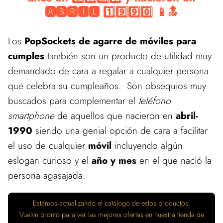
🅰🅱🆁🅸🅻 1️⃣9️⃣9️⃣0️⃣ 📱🔝
Los
PopSockets de agarre de móviles para
cumples
también son un producto de utilidad muy
demandado de cara a regalar a cualquier persona
que celebra su cumpleaños. Son obsequios muy
buscados para complementar el
teléfono
smartphone
de aquellos que nacieron en
abril-
1990
siendo una genial opción de cara a facilitar
el uso de cualquier
móvil
incluyendo algún
eslogan curioso y el
año y mes
en el que nació la
persona agasajada.
Estamos actualizando el catálogo de estos productos.
Vuelve pronto para ver las mejores ofertas en nuestra tienda de