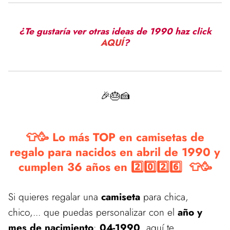
¿Te gustaría ver otras ideas de 1990 haz click
AQUÍ
?
🎉🎂🍰
👕🥳 Lo más TOP en camisetas de
regalo para nacidos en abril de 1990 y
cumplen 36 años en 2️⃣0️⃣2️⃣6️⃣ 👕🥳
Si quieres regalar una
camiseta
para chica,
chico,... que puedas personalizar con el
año y
mes de nacimiento
:
04-1990
, aquí te