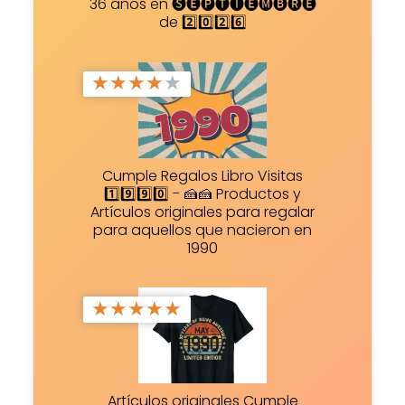
36 años en 🅢🅔🅟🅣🅘🅔🅜🅑🅡🅔
de 2️⃣0️⃣2️⃣6️⃣
★
★
★
★
★
Cumple Regalos Libro Visitas
1️⃣9️⃣9️⃣0️⃣ - 🍰🍰 Productos y
Artículos originales para regalar
para aquellos que nacieron en
1990
★
★
★
★
★
Artículos originales Cumple