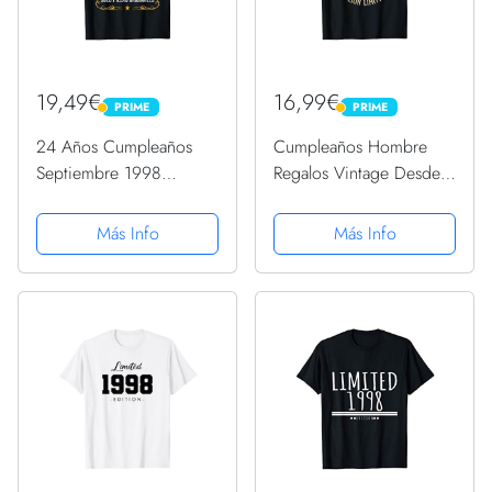
19,49€
16,99€
PRIME
PRIME
PRIME
PRIME
24 Años Cumpleaños
Cumpleaños Hombre
Septiembre 1998
Regalos Vintage Desde
Hombre Mujer
Agosto 1998 Camiseta
Septiembre Camiseta
Más Info
Más Info