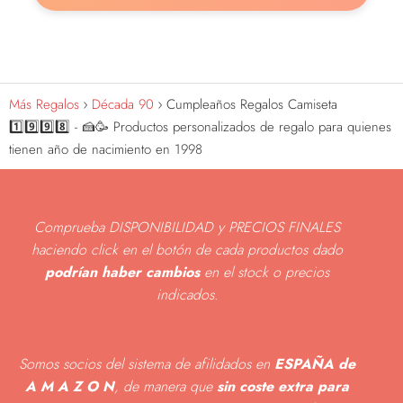
Más Regalos
Década 90
Cumpleaños Regalos Camiseta
1️⃣9️⃣9️⃣8️⃣ - 🍰🥳 Productos personalizados de regalo para quienes
tienen año de nacimiento en 1998
Comprueba DISPONIBILIDAD y PRECIOS FINALES
haciendo click en el botón de cada productos dado
podrían haber cambios
en el stock o precios
indicados
.
Somos socios del sistema de afilidados en
ESPAÑA de
A M A Z O N
, de manera que
sin coste extra para