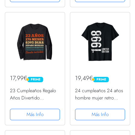
17,99€
19,49€
PRIME
PRIME
PRIME
PRIME
23 Cumpleaños Regalo
24 cumpleaños 24 años
Años Divertido
hombre mujer retro
Decoración Vintage
vintage 1998 regalo
1998 Manga Larga
Camiseta
Más Info
Más Info