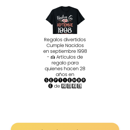
Regalos divertidos
Cumple Nacidos
en septiembre 1998
- 🍰 Artículos de
regalo para
quienes hacen 28
años en
🅢🅔🅟🅣🅘🅔🅜🅑🅡
🅔 de 2️⃣0️⃣2️⃣6️⃣