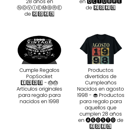
28 años en
en 🅾🅲🆃🆄🅱🆁🅴
ⓃⓄⓋⒾⒺⓂⒷⓇⒺ
de 2️⃣0️⃣2️⃣6️⃣
de 2️⃣0️⃣2️⃣6️⃣
Cumple Regalos
Productos
PopSocket
divertidos de
1️⃣9️⃣9️⃣8️⃣ - 🎂🎂
Cumpleaños
Artículos originales
Nacidos en agosto
para regalo para
1998 - 🧁 Productos
nacidos en 1998
para regalo para
aquellos que
cumplen 28 años
en 🅐🅖🅞🅢🅣🅞 de
2️⃣0️⃣2️⃣6️⃣