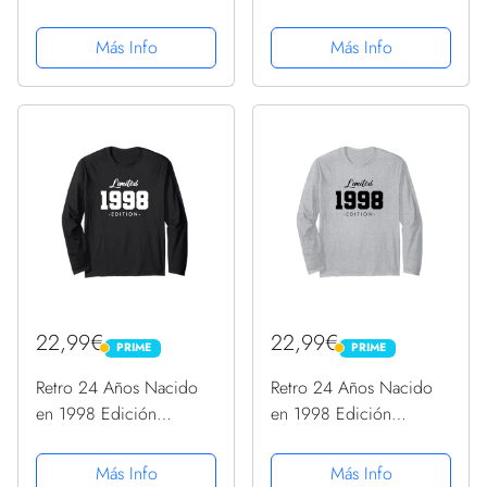
Idea de regalo de
Cumpleaños Manga
cumpleaños de 23 años,
Larga
Más Info
Más Info
Diario forrado divertido,
Cuaderno formato A5
con 120 páginas
22,99€
22,99€
PRIME
PRIME
PRIME
PRIME
Retro 24 Años Nacido
Retro 24 Años Nacido
en 1998 Edición
en 1998 Edición
Limitada 24 Cumpleaños
Limitada 24 Cumpleaños
Manga Larga
Manga Larga
Más Info
Más Info