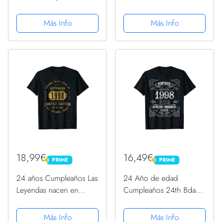
cumpleaños Camiseta
Septiembre de 1998
Camiseta
Más Info
Más Info
18,99€
16,49€
PRIME
PRIME
PRIME
PRIME
24 años Cumpleaños Las
24 Año de edad
Leyendas nacen en
Cumpleaños 24th Bday
Septiembre de 1998
Presente 1998 Regalos
Camiseta
de cumpleaños Camiseta
Más Info
Más Info