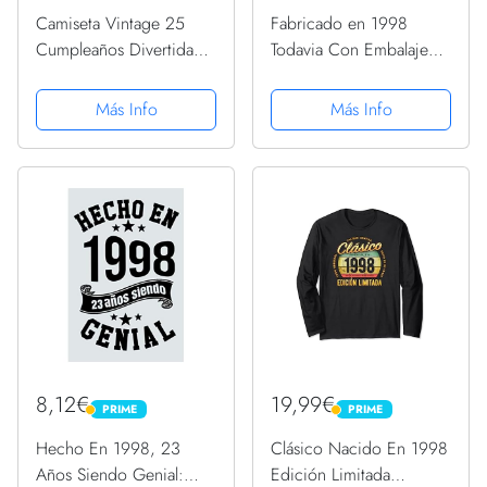
Camiseta Vintage 25
Fabricado en 1998
Cumpleaños Divertida
Todavia Con Embalaje
Retro Legendaria 1998
Original: Feliz
His/Her PopSockets
cumpleaños niña de 23
Más Info
Más Info
PopGrip Intercambiable
años escribiendo un
diario | Cuaderno en
blanco con 120 páginas
/ 8x10 pulgadas
8,12€
19,99€
PRIME
PRIME
PRIME
PRIME
Hecho En 1998, 23
Clásico Nacido En 1998
Años Siendo Genial:
Edición Limitada