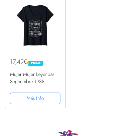
17,49€
PRIME
PRIME
Mujer Mujer Leyendas
Septiembre 1988
Hombre Mujer 34 Años
Cumpleañ Camiseta
Más Info
Cuello V