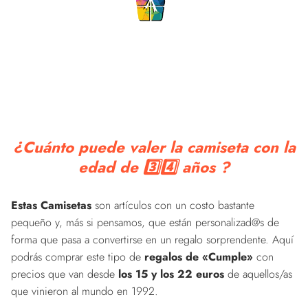
¿Cuánto puede valer la camiseta con la
edad de 3️⃣4️⃣ años ?
Estas Camisetas
son artículos con un costo bastante
pequeño y, más si pensamos, que están personalizad@s de
forma que pasa a convertirse en un regalo sorprendente. Aquí
podrás comprar este tipo de
regalos de «Cumple»
con
precios que van desde
los 15 y los 22 euros
de aquellos/as
que vinieron al mundo en 1992.