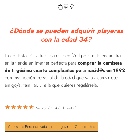
🎂🎊🎈
¿Dónde se pueden adquirir playeras
con la edad 34?
La contestación a tu duda es bien fácil porque te encuentras
en la tienda en internet perfecta para
comprar la camiseta
de trigésimo cuarto cumpleaños para nacid@s en 1992
con inscripción personal de la edad que va a alcanzar ese
amigo/a, familiar,... a la que quieres regalársela.
★
★
★
★
★
Valoración: 4.6 (11 votos)
Camisetas Personalizadas para regalar en Cumpleaños