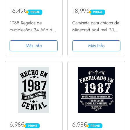
16,49€
18,99€
PRIME
PRIME
PRIME
PRIME
1988 Regalos de
Camiseta para chicos de
cumpleaños 34 Año de
Minecraft azul real 9-10
edad Cumpleaños 34th
Años
Bday Presente Camiseta
Más Info
Más Info
6,98€
6,98€
PRIME
PRIME
PRIME
PRIME