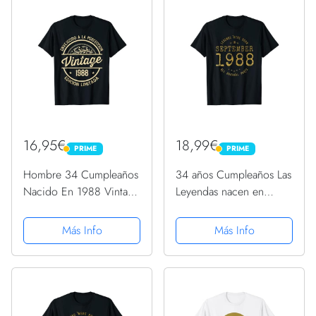
16,95€
18,99€
PRIME
PRIME
PRIME
PRIME
Hombre 34 Cumpleaños
34 años Cumpleaños Las
Nacido En 1988 Vintage
Leyendas nacen en
34 Años Camiseta
Septiembre de 1988
Camiseta
Más Info
Más Info