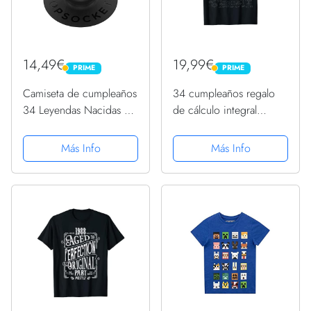
14,49€
19,99€
PRIME
PRIME
PRIME
PRIME
Camiseta de cumpleaños
34 cumpleaños regalo
34 Leyendas Nacidas En
de cálculo integral
Agosto 1988 34 Años
matemático 34 años
PopSockets PopGrip
Camiseta
Más Info
Más Info
Intercambiable