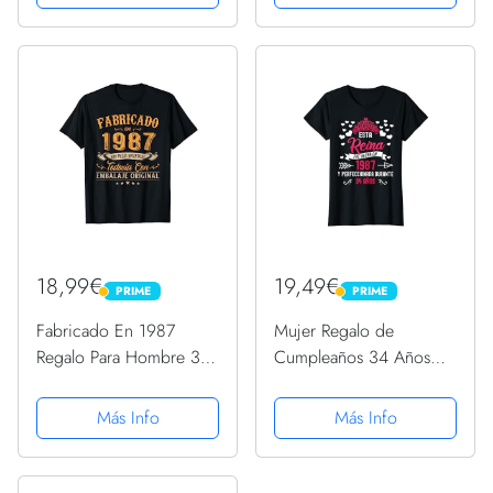
18,99€
19,49€
PRIME
PRIME
PRIME
PRIME
Fabricado En 1987
Mujer Regalo de
Regalo Para Hombre 34
Cumpleaños 34 Años
Años Cumpleaños
Hecho en 1987 mujer
Camiseta
de 34 años Camiseta
Más Info
Más Info