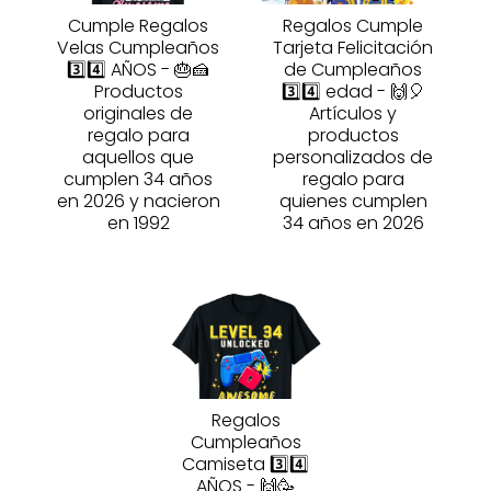
Cumple Regalos
Regalos Cumple
Velas Cumpleaños
Tarjeta Felicitación
3️⃣4️⃣ AÑOS - 🎂🍰
de Cumpleaños
Productos
3️⃣4️⃣ edad - 🙌🎈
originales de
Artículos y
regalo para
productos
aquellos que
personalizados de
cumplen 34 años
regalo para
en 2026 y nacieron
quienes cumplen
en 1992
34 años en 2026
Regalos
Cumpleaños
Camiseta 3️⃣4️⃣
AÑOS - 🙌🥳