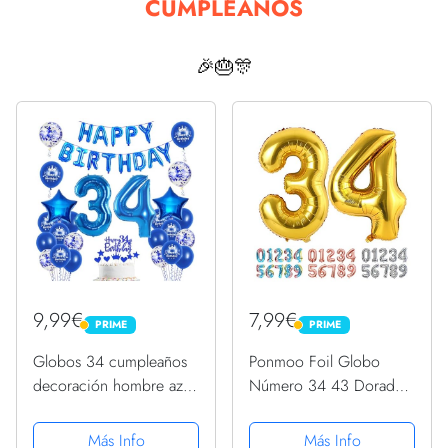
CUMPLEAÑOS
🎉🎂🎊
9,99€
7,99€
PRIME
PRIME
PRIME
PRIME
Globos 34 cumpleaños
Ponmoo Foil Globo
decoración hombre azul
Número 34 43 Dorado,
feliz cumpleaños
Gigante Numeros 0 1 2
cumpleaños 34
3 4 5 6 7 8 9 10-19 20-
Más Info
Más Info