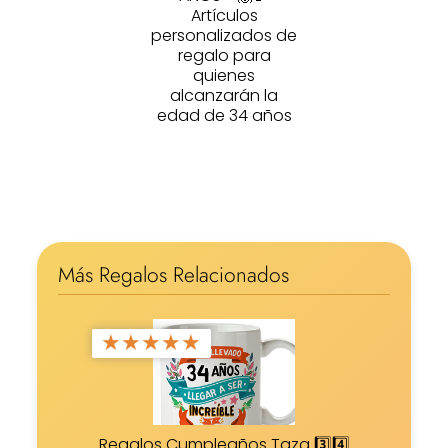
Artículos
personalizados de
regalo para
quienes
alcanzarán la
edad de 34 años
Más Regalos Relacionados
★
★
★
★
★
Regalos Cumpleaños Taza 3️⃣4️⃣