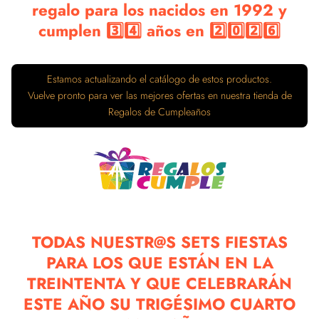
regalo para los nacidos en 1992 y
cumplen 3️⃣4️⃣ años en 2️⃣0️⃣2️⃣6️⃣
TODAS NUESTR@S SETS FIESTAS
PARA LOS QUE ESTÁN EN LA
TREINTENTA Y QUE CELEBRARÁN
ESTE AÑO SU TRIGÉSIMO CUARTO