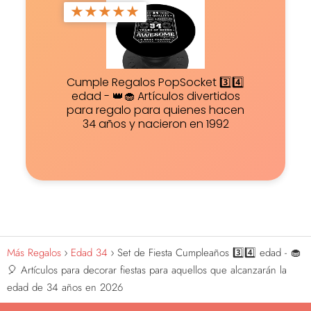
★
★
★
★
★
Cumple Regalos PopSocket 3️⃣4️⃣
edad - 👑🧁 Artículos divertidos
para regalo para quienes hacen
34 años y nacieron en 1992
Más Regalos
Edad 34
Set de Fiesta Cumpleaños 3️⃣4️⃣ edad - 🧁
🎈 Artículos para decorar fiestas para aquellos que alcanzarán la
edad de 34 años en 2026