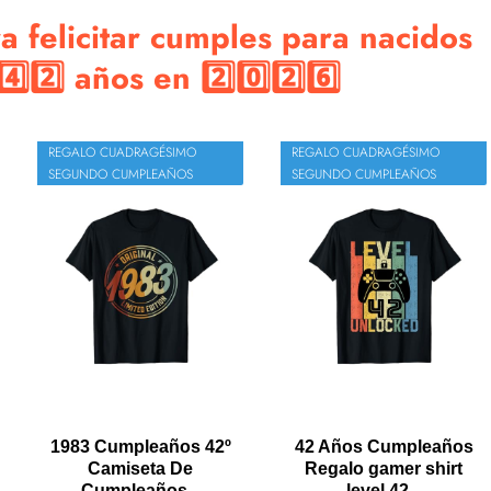
 felicitar cumples para nacidos
2️⃣ años en 2️⃣0️⃣2️⃣6️⃣
REGALO CUADRAGÉSIMO
REGALO CUADRAGÉSIMO
SEGUNDO CUMPLEAÑOS
SEGUNDO CUMPLEAÑOS
1983 Cumpleaños 42º
42 Años Cumpleaños
Camiseta De
Regalo gamer shirt
Cumpleaños...
level 42...