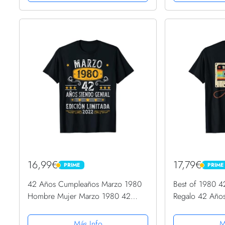
16,99€
17,79€
PRIME
PRIME
PRIME
PRIME
42 Años Cumpleaños Marzo 1980
Best of 1980 
Hombre Mujer Marzo 1980 42
Regalo 42 Año
Camiseta
Camiseta
Más Info
M