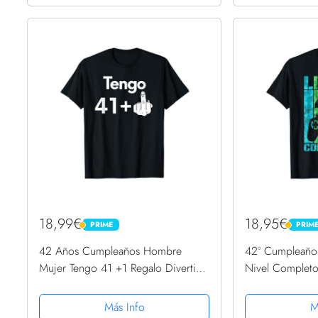
18,99€
18,95€
PRIME
PRIM
PRIME
PRIME
42 Años Cumpleaños Hombre
42º Cumpleañ
Mujer Tengo 41 +1 Regalo Divertido
Nivel Complet
Camiseta
Más Info
M