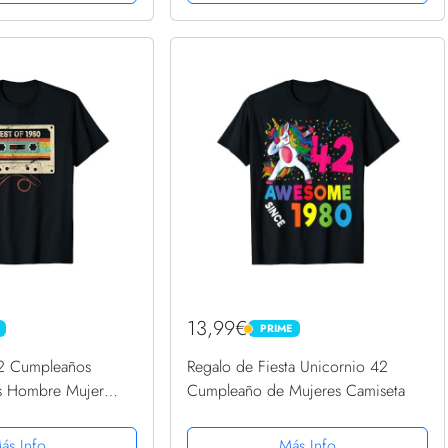
13,99€
PRIME
PRIME
42 Cumpleaños
Regalo de Fiesta Unicornio 42
s Hombre Mujer
Cumpleaño de Mujeres Camiseta
ás Info
Más Info