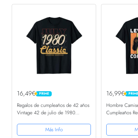
16,49€
16,99€
PRIME
PRIM
PRIME
PRIME
Regalos de cumpleaños de 42 años
Hombre Camis
Vintage 42 de julio de 1980
Cumpleaños Re
Camiseta
42 Años Camis
Más Info
M