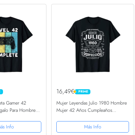
16,49€
E
PRIME
PRIME
eta Gamer 42
Mujer Leyendas Julio 1980 Hombre
galo Para Hombres
Mujer 42 Años Cumpleaños
eta
Camiseta
ás Info
Más Info