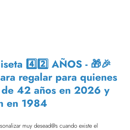
eta 4️⃣2️⃣ AÑOS - 🎁🎉
para regalar para quienes
o de 42 años en 2026 y
n en 1984
ersonalizar muy desead@s cuando existe el