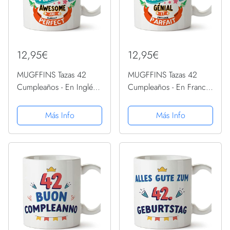
12,95€
12,95€
MUGFFINS Tazas 42
MUGFFINS Tazas 42
Cumpleaños - En Inglés -
Cumpleaños - En Francés
It took me 42 years to
- Il m'a fallu 42 ans pour
become perfect - 11 oz -
devenir aussi geniale - 11
Más Info
Más Info
Regalo original y
oz - Regalo original y
divertido
divertido