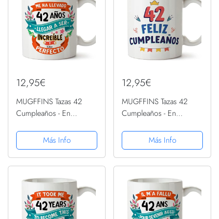
12,95€
12,95€
MUGFFINS Tazas 42
MUGFFINS Tazas 42
Cumpleaños - En
Cumpleaños - En
Español - Me ha llevado
Español - ¡Feliz
42 años llegar a ser
Cumpleaños! - 11 oz /
Más Info
Más Info
increíble - 11 oz - Regalo
330 ml - Regalo original
original y divertido
y divertido