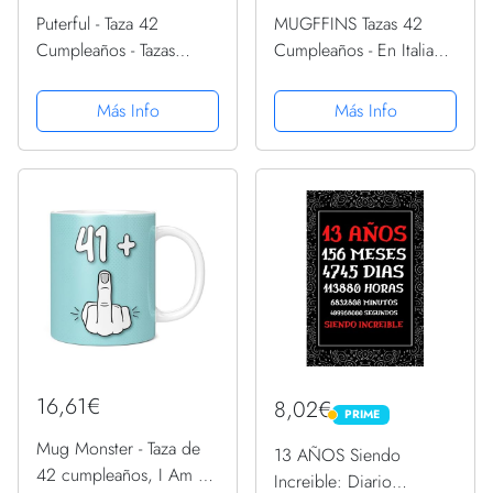
Puterful - Taza 42
MUGFFINS Tazas 42
Cumpleaños - Tazas
Cumpleaños - En Italiano
originales para café -
- Mi ci sono voluti 42
Resistente al microondas
anni per diventare cosi
Más Info
Más Info
y lavavajillas
fantastico - 11 oz -
Regalo original y
divertido
16,61€
8,02€
PRIME
PRIME
Mug Monster - Taza de
13 AÑOS Siendo
42 cumpleaños, I Am 41
Increible: Diario