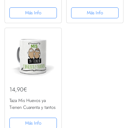
+ 1, regalo para 42
Cuaderno de Notas ,
años, taza de café de
Regalos Cumpleaños
Más Info
Más Info
cerámica, regalo para
niñas chico 13 años ,
hombres o mujeres, taza
Apuntes o Agenda ,
extra grande y gigante...
Regalos Adolescentes
Originales Cumpleaños
14,90€
Taza Mis Huevos ya
Tienen Cuarenta y tantos
Más Info