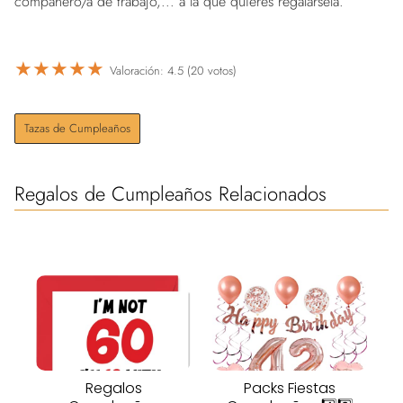
compañero/a de trabajo,... a la que quieres regalársela.
★
★
★
★
★
Valoración: 4.5 (20 votos)
Tazas de Cumpleaños
Regalos de Cumpleaños Relacionados
Regalos
Packs Fiestas