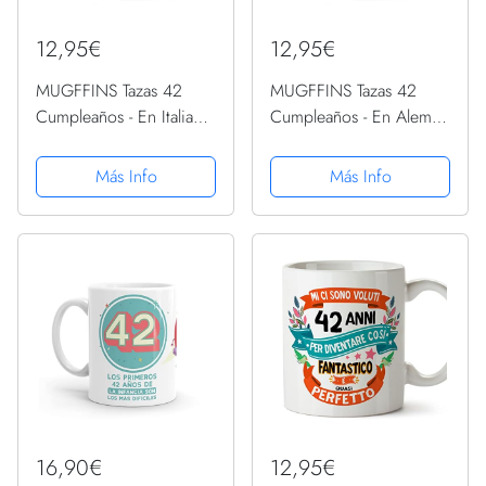
12,95€
12,95€
MUGFFINS Tazas 42
MUGFFINS Tazas 42
Cumpleaños - En Italiano
Cumpleaños - En Alemán
- Buon compleanno! - 11
- Alles Gute zum
oz / 330 ml - Regalo
Geburtstag! - 11 oz /
Más Info
Más Info
original y divertido
330 ml - Regalo original
y divertido
16,90€
12,95€