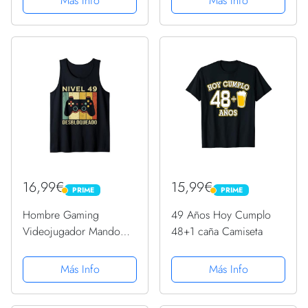
Más Info
Más Info
16,99€
15,99€
PRIME
PRIME
PRIME
PRIME
Hombre Gaming
49 Años Hoy Cumplo
Videojugador Mando
48+1 caña Camiseta
Cumpleaño 49
Aniversario Gaming
Más Info
Más Info
Camiseta sin Mangas