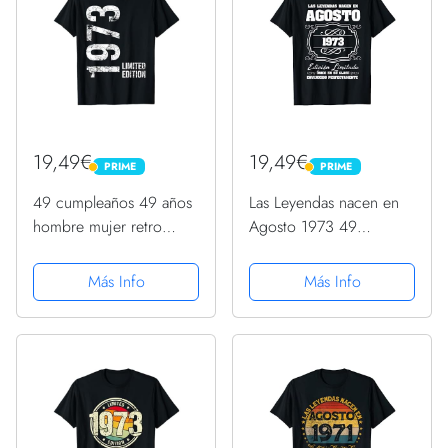
19,49€
19,49€
PRIME
PRIME
PRIME
PRIME
49 cumpleaños 49 años
Las Leyendas nacen en
hombre mujer retro
Agosto 1973 49
vintage 1973 regalo
Cumpleaños Hombres
Camiseta
Camiseta
Más Info
Más Info