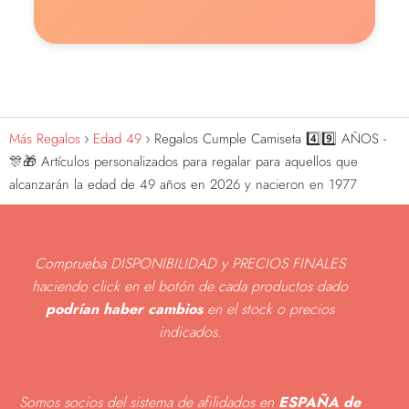
Más Regalos
Edad 49
Regalos Cumple Camiseta 4️⃣9️⃣ AÑOS -
🎊🎁 Artículos personalizados para regalar para aquellos que
alcanzarán la edad de 49 años en 2026 y nacieron en 1977
Comprueba DISPONIBILIDAD y PRECIOS FINALES
haciendo click en el botón de cada productos dado
podrían haber cambios
en el stock o precios
indicados
.
Somos socios del sistema de afilidados en
ESPAÑA de