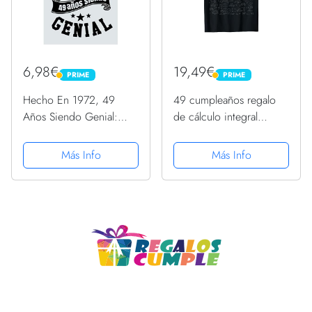
6,98€
19,49€
PRIME
PRIME
PRIME
PRIME
Hecho En 1972, 49
49 cumpleaños regalo
Años Siendo Genial:
de cálculo integral
Idea de regalo de
matemático 49 años
cumpleaños de 49 años,
Camiseta
Más Info
Más Info
Diario forrado divertido,
Cuaderno formato A5
con 120 páginas