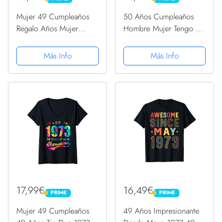
PRIME
PRIME
Mujer 49 Cumpleaños
50 Años Cumpleaños
Regalo Años Mujer
Hombre Mujer Tengo 49
Divertido Decoración
+1 Regalo Divertido
Vintage Camiseta
Camiseta
Más Info
Más Info
17,99€
16,49€
PRIME
PRIME
PRIME
PRIME
Mujer 49 Cumpleaños
49 Años Impresionante