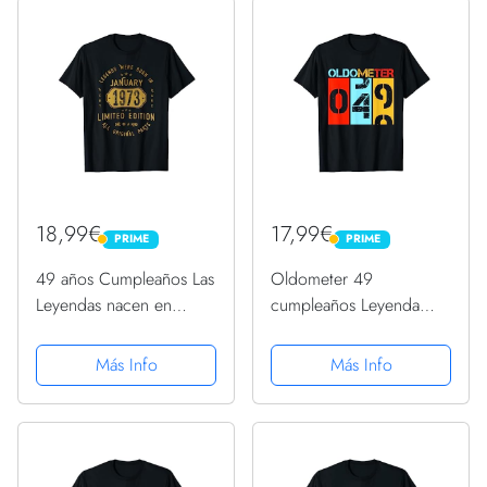
18,99€
17,99€
PRIME
PRIME
PRIME
PRIME
49 años Cumpleaños Las
Oldometer 49
Leyendas nacen en
cumpleaños Leyenda
Enero de 1973 Camiseta
desde 1970 cumpleaños
Camiseta
Más Info
Más Info