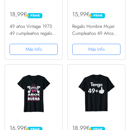
18,99€
15,99€
PRIME
PRIME
PRIME
PRIME
49 años Vintage 1973
Regalo Hombre Mujer
49 cumpleaños regalo
Cumpleaños 49 Años
hombre mujer Camiseta
Vintage Made in 1973
Camiseta
Más Info
Más Info
16,99€
18,99€
PRIME
PRIME