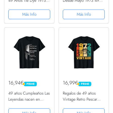
49 Años Tie Dye 1973
Desde Mayo 1973 49
Impresionante Camiseta
Cumpleaños Camiseta
Cuello V
Más Info
Más Info
16,94€
16,99€
PRIME
PRIME
PRIME
PRIME
49 años Cumpleaños Las
Regalos de 49 años
Leyendas nacen en
Vintage Retro Pescar
Septiembre de 1972
1972 49 cumpleaños
Camiseta
Camiseta