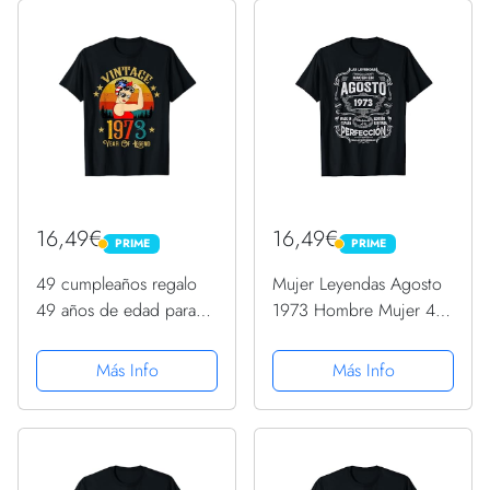
16,49€
16,49€
PRIME
PRIME
PRIME
PRIME
49 cumpleaños regalo
Mujer Leyendas Agosto
49 años de edad para
1973 Hombre Mujer 49
mujeres retro vintage
Años Cumpleaños
1973 Camiseta
Camiseta
Más Info
Más Info