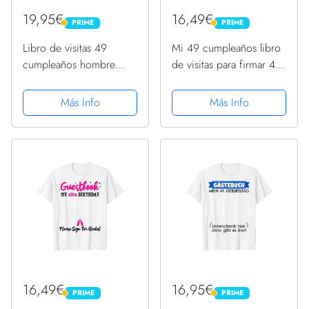
19,95€
16,49€
PRIME
PRIME
PRIME
PRIME
Libro de visitas 49
Mi 49 cumpleaños libro
cumpleaños hombre
de visitas para firmar 49
mujer divertido 49
años Camiseta
cumpleaños decoración
Más Info
Más Info
Camiseta
16,49€
16,95€
PRIME
PRIME
PRIME
PRIME