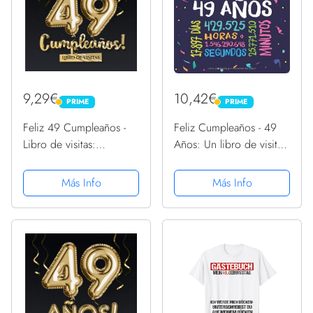
9,29€
10,42€
PRIME
PRIME
PRIME
PRIME
Feliz 49 Cumpleaños -
Feliz Cumpleaños - 49
Libro de visitas:
Años: Un libro de visitas
Decoración para el 49
para fiesta de 49
cumpleaños – Regalo
cumpleaños –
Más Info
Más Info
originale para hombre y
Decoración y regalos
mujer - 49 años - Libro
originales para hombres
de firmas para...
y mujeres - 49 años - ...
para...