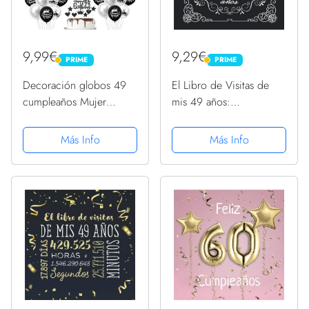
9,99€
9,29€
PRIME
PRIME
PRIME
PRIME
Decoración globos 49
El Libro de Visitas de
cumpleaños Mujer
mis 49 años:
hombre Negros
Decoración vintage para
Plateados 49 Años
fiesta de 49 cumpleaños
Más Info
Más Info
Decoracion Cumpleaños
– Regalo para hombre y
Mujer hombre49 Años
mujer - 49 años - Libro
Decoracion Cumpleaños
de firmas para...
hombre Mujer,...