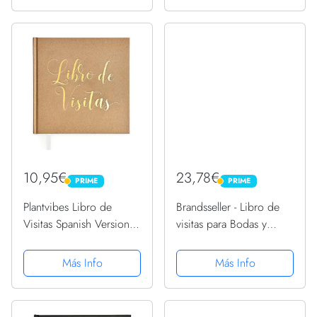
10,95€
23,78€
PRIME
PRIME
PRIME
PRIME
Plantvibes Libro de
Brandsseller - Libro de
Visitas Spanish Version
visitas para Bodas y
para Bodas, Bautizos o
cumpleaños, con 72
Fiestas de Cumpleaños,
Corazones o 50 Estrellas
Más Info
Más Info
72 Páginas, Tapa Dura,
de Madera para Escribir
Papel, Libro de Visitas
Vintage Ideal como...