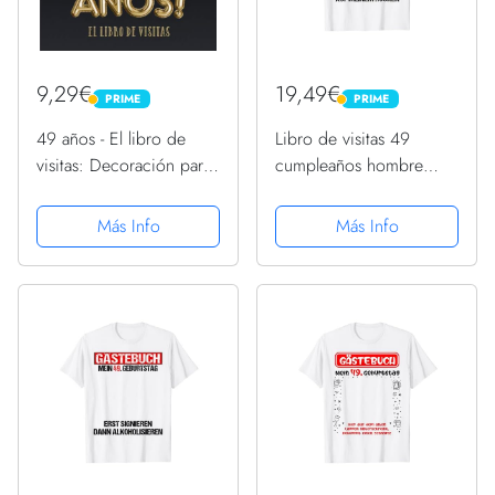
9,29€
19,49€
PRIME
PRIME
PRIME
PRIME
49 años - El libro de
Libro de visitas 49
visitas: Decoración para
cumpleaños hombre
el 49 cumpleaños –
mujer divertido 49
Regalos para hombre y
cumpleaños decoración
Más Info
Más Info
mujer - 49 años -
Camiseta
Edición Globos Oro
Negro - Libro de firmas
para...