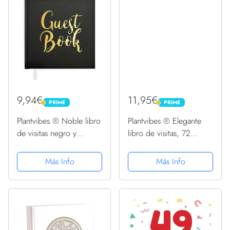
9,94€
11,95€
PRIME
PRIME
PRIME
PRIME
Plantvibes ® Noble libro
Plantvibes ® Elegante
de visitas negro y
libro de visitas, 72
dorado, 72 páginas, tapa
páginas, tapa dura, Papel
dura libro de invitados
grueso, libro de
Más Info
Más Info
vintage para bodas,
invitados vintage para
bautizos o cumpleaños,
bodas, bautizos o
libro de invitados de...
cumpleaños, libro de
bodas,...