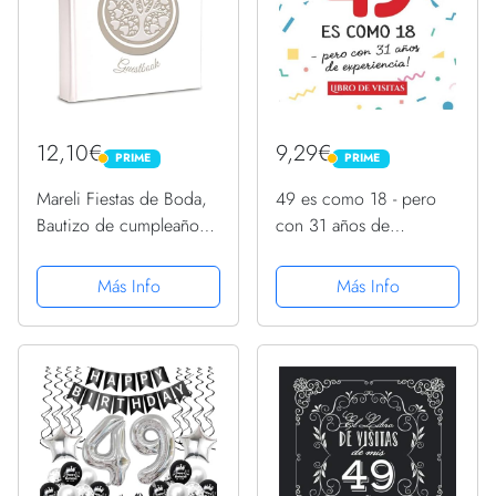
12,10€
9,29€
PRIME
PRIME
PRIME
PRIME
Mareli Fiestas de Boda,
49 es como 18 - pero
Bautizo de cumpleaños,
con 31 años de
Tapa Dura, Ideal como
experiencia: Libro de
Libro de visitas, Color
Visitas para el 49
Más Info
Más Info
Blanco, 20x20
cumpleaños –
Decoración y regalos
originales para hombre y
mujer - 49 ... para...