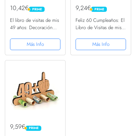
10,42€
9,24€
PRIME
PRIME
PRIME
PRIME
El libro de visitas de mis
Feliz 60 Cumpleaños: El
49 años: Decoración
Libro de Visitas de mis
para celebrar una fiesta
60 años para Fiesta de
de 49 cumpleaños –
Cumpleaños - 21x21cm -
Más Info
Más Info
Regalo para hombre y
100 Páginas para
mujer - 49 años - Libro
Felicitaciones, Saludos,
de firmas para...
Fotos y ... - Tema:...
9,59€
PRIME
PRIME