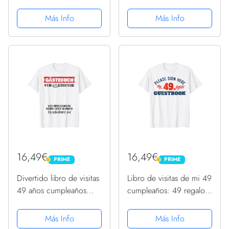
rosa para el 49
Camiseta
cumpleaños – Regalos
Más Info
Más Info
originales para mujer -
49 años - Edición
Globos Oro Rosa - Libro
......
16,49€
16,49€
PRIME
PRIME
PRIME
PRIME
Divertido libro de visitas
Libro de visitas de mi 49
49 años cumpleaños
cumpleaños: 49 regalos
Camiseta
de cumpleaños para
mujeres Camiseta
Más Info
Más Info