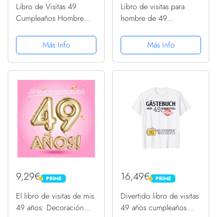
Libro de Visitas 49
Libro de visitas para
Cumpleaños Hombre
hombre de 49
Mujer 49 Años 49
cumpleaños | 49
Cumpleaños Camiseta
cumpleaños divertido
Más Info
Más Info
Camiseta
9,29€
16,49€
PRIME
PRIME
PRIME
PRIME
El libro de visitas de mis
Divertido libro de visitas
49 años: Decoración
49 años cumpleaños