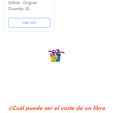
Giftota - Original
Divertido 50
cumpleaños regalo de
dinero madera - 49 + 1
Más Info
dedo medio - Regalo de
50 cumpleaños -
Cumpleaños aniversario -
Regalos de madera...
¿Cuál puede ser el coste de un libro