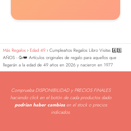
Más Regalos
Edad 49
Cumpleaños Regalos Libro Visitas 4️⃣9️⃣
AÑOS - 🥳👑 Artículos originales de regalo para aquellos que
llegarán a la edad de 49 años en 2026 y nacieron en 1977
Comprueba DISPONIBILIDAD y PRECIOS FINALES
haciendo click en el botón de cada productos dado
podrían haber cambios
en el stock o precios
indicados
.