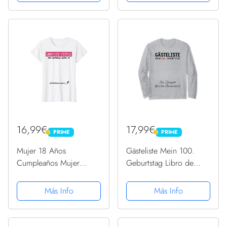
16,99€
17,99€
PRIME
PRIME
PRIME
PRIME
Mujer 18 Años
Gästeliste Mein 100.
Cumpleaños Mujer
Geburtstag Libro de
Chica Divertido Regalo
visitas Firma Manga
Princesa Camiseta
Larga
Más Info
Más Info