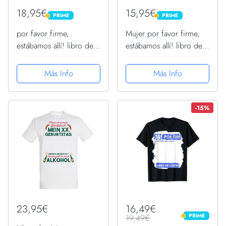
18,95€
15,95€
PRIME
PRIME
PRIME
PRIME
por favor firme,
Mujer por favor firme,
estábamos allí! libro de
estábamos allí! libro de
visitas para mi 100.
visitas para mi 100.
cumpleaños Camiseta
cumpleaños Camiseta
Más Info
Más Info
Manga Raglan
Cuello V
-15%
23,95€
16,49€
PRIME
19,49€
PRIME