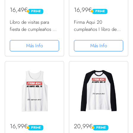
16,49€
16,99€
PRIME
PRIME
PRIME
PRIME
Libro de visitas para
Firma Aqui 20
fiesta de cumpleaños 20
cumpleaños I libro de
años, divertido regalo
visitas Camiseta sin
Camiseta
Mangas
Más Info
Más Info
16,99€
20,99€
PRIME
PRIME
PRIME
PRIME