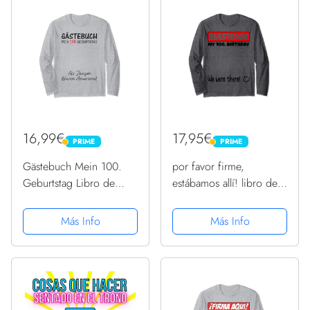
16,99€
17,95€
PRIME
PRIME
PRIME
PRIME
Gästebuch Mein 100.
por favor firme,
Geburtstag Libro de
estábamos allí! libro de
visitas Firma Manga
visitas para mi 100.
Larga
cumpleaños Manga
Más Info
Más Info
Larga