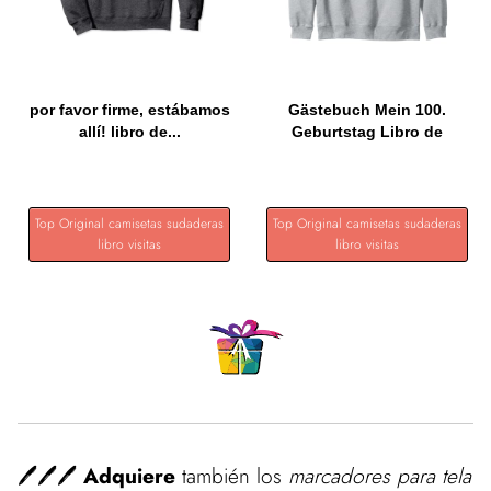
por favor firme, estábamos
Gästebuch Mein 100.
allí! libro de...
Geburtstag Libro de
visitas...
Top Original camisetas sudaderas
Top Original camisetas sudaderas
libro visitas
libro visitas
🖊️🖊️🖊️
Adquiere
también los
marcadores para tela