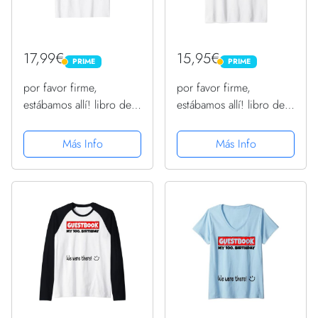
17,99€
15,95€
PRIME
PRIME
PRIME
PRIME
por favor firme,
por favor firme,
estábamos allí! libro de
estábamos allí! libro de
visitas para mi 100.
visitas para mi 100.
cumpleaños Camiseta
cumpleaños Camiseta sin
Más Info
Más Info
Mangas