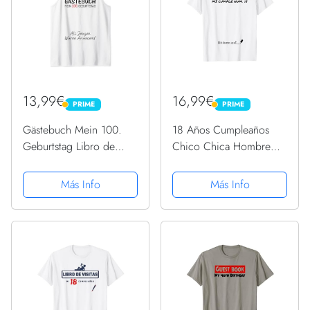
13,99€
16,99€
PRIME
PRIME
PRIME
PRIME
Gästebuch Mein 100.
18 Años Cumpleaños
Geburtstag Libro de
Chico Chica Hombre
visitas Firma Camiseta sin
Mujer Divertido Regalo
Mangas
Camiseta
Más Info
Más Info