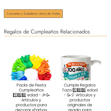
Camisetas y Sudaderas Libros de Visitas
Regalos de Cumpleaños Relacionados
Packs de Fiesta
Cumple Regalos
Cumpleaños
Taza 1️⃣0️⃣0️⃣ edad
1️⃣0️⃣0️⃣ edad - 🎉🥳
- 🥳🎈 Artículos y
Artículos y
productos
productos para
originales de
decorar «Partys»
regalo para