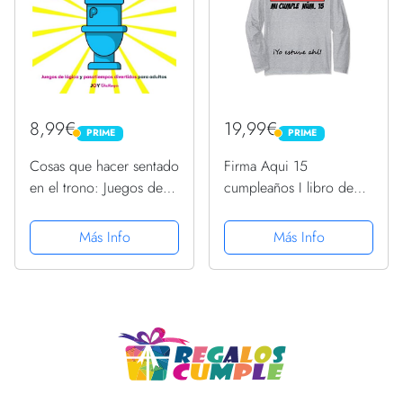
8,99€
19,99€
PRIME
PRIME
PRIME
PRIME
Cosas que hacer sentado
Firma Aqui 15
en el trono: Juegos de
cumpleaños I libro de
lógica y pasatiempos
visitas Manga Larga
divertidos para adultos
Más Info
Más Info