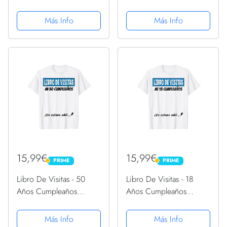
visitas Camiseta
invitados de 18 años,
niña y niño Camiseta
Más Info
Más Info
15,99€
15,99€
PRIME
PRIME
PRIME
PRIME
Libro De Visitas - 50
Libro De Visitas - 18
Años Cumpleaños
Años Cumpleaños
Divertido Regalo 1971
Divertido Regalo 2003
Camiseta
Camiseta
Más Info
Más Info