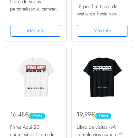
Libro de visitas
18 por fin! Libro de
personalizable, camiseta
visitas de fiesta para
de lista de invitados para
firmar 18 Camiseta
firmar el nombre, libro
Más Info
Más Info
de visitas personalizado,
cumpleaños XX., Blanco,
S
16,48€
19,99€
PRIME
PRIME
PRIME
PRIME
Firma Aqui 20
Libro de visitas - Mi
cumpleaños I libro de
cumpleaños número 24