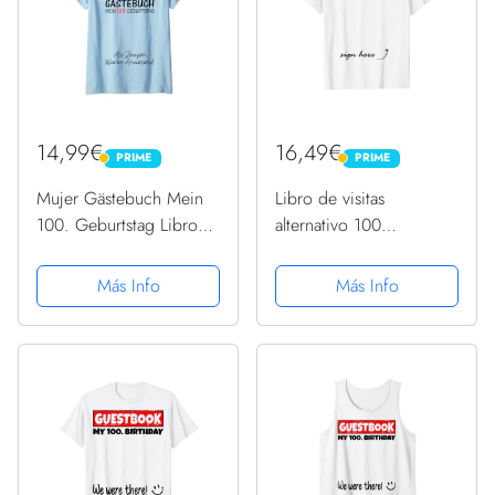
14,99€
16,49€
PRIME
PRIME
PRIME
PRIME
Mujer Gästebuch Mein
Libro de visitas
100. Geburtstag Libro
alternativo 100
de visitas Firma Camiseta
cumpleaños
Cuello V
decoraciones para él ella
Más Info
Más Info
Camiseta