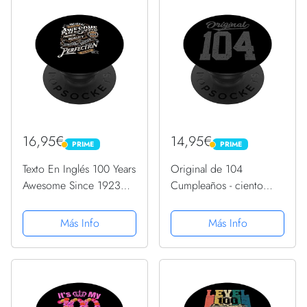
16,95€
14,95€
PRIME
PRIME
PRIME
PRIME
Texto En Inglés 100 Years
Original de 104
Awesome Since 1923
Cumpleaños - ciento
100 Cumpleaños
cuatro PopSockets
PopSockets PopGrip
PopGrip Intercambiable
Más Info
Más Info
Intercambiable