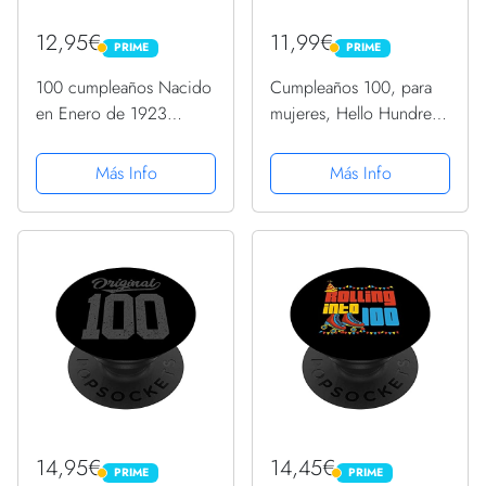
12,95€
11,99€
PRIME
PRIME
PRIME
PRIME
100 cumpleaños Nacido
Cumpleaños 100, para
en Enero de 1923
mujeres, Hello Hundred,
Vintage 100 años
100 años lindo
PopSockets PopGrip
PopSockets PopGrip
Más Info
Más Info
Intercambiable
Intercambiable
14,95€
14,45€
PRIME
PRIME
PRIME
PRIME