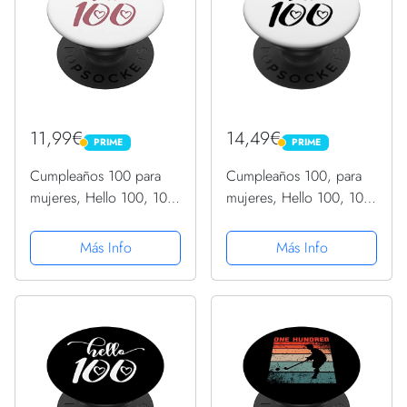
11,99€
14,49€
PRIME
PRIME
PRIME
PRIME
Cumpleaños 100 para
Cumpleaños 100, para
mujeres, Hello 100, 100
mujeres, Hello 100, 100
años lindo PopSockets
años lindo PopSockets
PopGrip Intercambiable
PopGrip Intercambiable
Más Info
Más Info