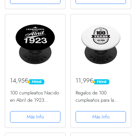
PopGrip Intercambiable
PopGrip Intercambiable
14,95€
11,99€
PRIME
PRIME
PRIME
PRIME
100 cumpleaños Nacido
Regalos de 100
en Abril de 1923
cumpleaños para la
Vintage 100 años
abuela 100 años Retro
PopSockets PopGrip
1920 PopSockets Agarre
Más Info
Más Info
Intercambiable
y Soporte para Teléfonos
y Tabletas