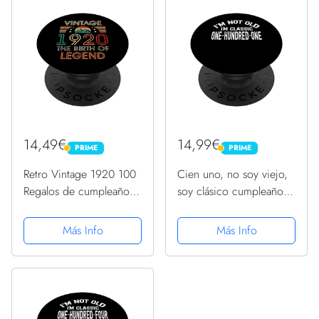
14,49€
14,99€
PRIME
PRIME
PRIME
PRIME
Retro Vintage 1920 100
Cien uno, no soy viejo,
Regalos de cumpleaños
soy clásico cumpleaños
100 años de ant
número 101 PopSockets
PopSockets Agarre y
PopGrip Intercambiable
Más Info
Más Info
Soporte para Teléfonos y
Tabletas