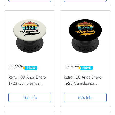
Intercambiable
Intercambiable
15,99€
15,99€
PRIME
PRIME
PRIME
PRIME
Retro 100 Años Enero
Retro 100 Años Enero
1923 Cumpleaños
1923 Cumpleaños
Vintage Bday Classic
Vintage Bday Classic
PopSockets PopGrip
PopSockets PopGrip
Más Info
Más Info
Intercambiable
Intercambiable