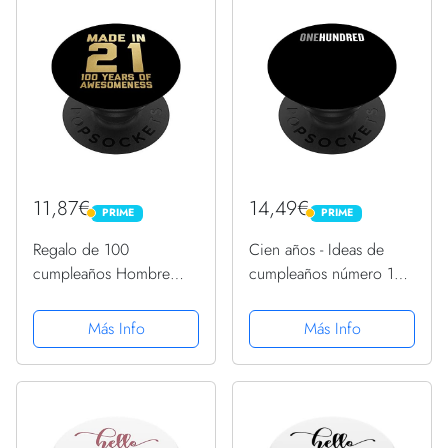
11,87€
14,49€
PRIME
PRIME
PRIME
PRIME
Regalo de 100
Cien años - Ideas de
cumpleaños Hombre
cumpleaños número 100
Mujer Edad 100 años
para él y ella PopSockets
Abuelo PopSockets
PopGrip Intercambiable
Más Info
Más Info
PopGrip: Agarre
intercambiable para
Teléfonos y Tabletas