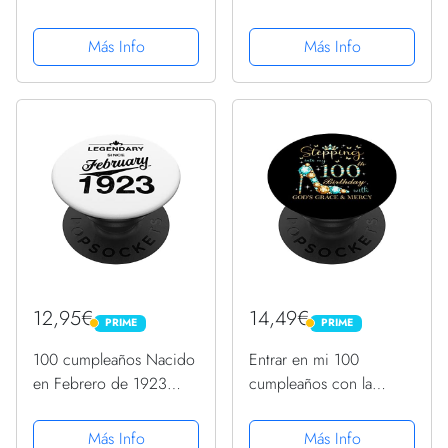
matemático 100 años
Vintage 100 años
PopSockets PopGrip
PopSockets PopGrip
Más Info
Más Info
Intercambiable
Intercambiable
12,95€
14,49€
PRIME
PRIME
PRIME
PRIME
100 cumpleaños Nacido
Entrar en mi 100
en Febrero de 1923
cumpleaños con la
Vintage 100 años
gracia y la misericordia
PopSockets PopGrip
de Dios PopSockets
Más Info
Más Info