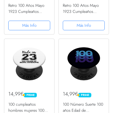
Retro 100 Años Mayo
Retro 100 Años Mayo
1923 Cumpleaños
1923 Cumpleaños
Vintage Bday Classic
Vintage Bday Classic
PopSockets PopGrip
PopSockets PopGrip
Más Info
Más Info
Intercambiable
Intercambiable
14,99€
14,99€
PRIME
PRIME
PRIME
PRIME
100 cumpleaños
100 Número Suerte 100
hombres mujeres 100
años Edad de