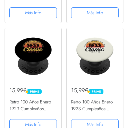
años de ser
Cumpleaños Equipo
impresionante
Dep PopSockets
Más Info
Más Info
PopSockets PopGrip
PopGrip Intercambiable
Intercambiable
15,99€
15,99€
PRIME
PRIME
PRIME
PRIME
Retro 100 Años Enero
Retro 100 Años Enero
1923 Cumpleaños
1923 Cumpleaños
Vintage Bday Classic
Vintage Bday Classic
PopSockets PopGrip
PopSockets PopGrip
Más Info
Más Info