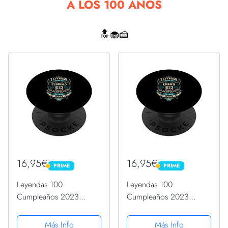
A LOS 100 AÑOS
🔝🧁🍰
16,95€
16,95€
PRIME
PRIME
PRIME
PRIME
Leyendas 100
Leyendas 100
Cumpleaños 2023
Cumpleaños 2023
Nacidos En Febrero De
Nacidos En Enero De
1923 PopSockets
1923 PopSockets
Más Info
Más Info