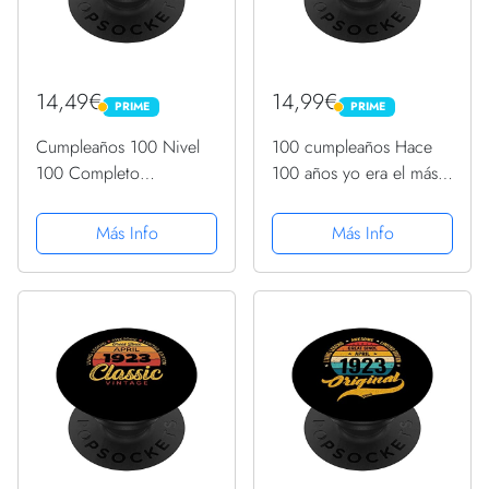
14,49€
14,99€
PRIME
PRIME
PRIME
PRIME
Cumpleaños 100 Nivel
100 cumpleaños Hace
100 Completo
100 años yo era el más
PopSockets PopGrip
rápido PopSockets
Intercambiable
PopGrip Intercambiable
Más Info
Más Info