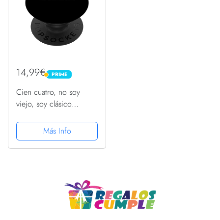
14,99€
PRIME
PRIME
Cien cuatro, no soy
viejo, soy clásico
cumpleaños número 104
PopSockets PopGrip
Más Info
Intercambiable