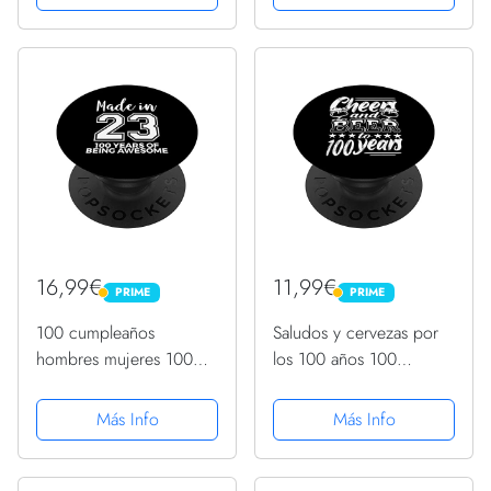
Intercambiable
PopGrip Intercambiable
16,99€
11,99€
PRIME
PRIME
PRIME
PRIME
100 cumpleaños
Saludos y cervezas por
hombres mujeres 100
los 100 años 100
años de ser
cumpleaños PopSockets
impresionante
PopGrip Intercambiable
Más Info
Más Info
PopSockets PopGrip
Intercambiable