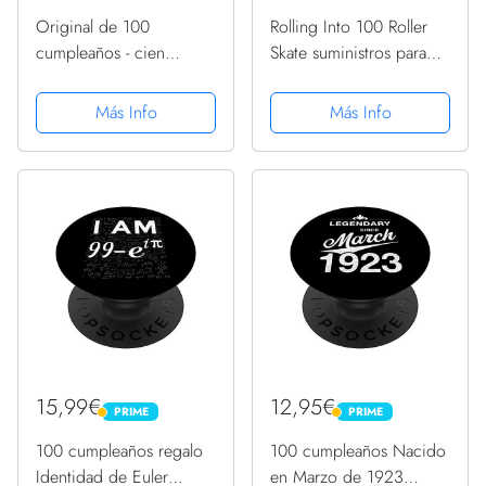
Original de 100
Rolling Into 100 Roller
cumpleaños - cien
Skate suministros para
PopSockets PopGrip
fiesta de cumpleaños
Intercambiable
número 100 PopSockets
Más Info
Más Info
PopGrip Intercambiable
15,99€
12,95€
PRIME
PRIME
PRIME
PRIME
100 cumpleaños regalo
100 cumpleaños Nacido
Identidad de Euler
en Marzo de 1923