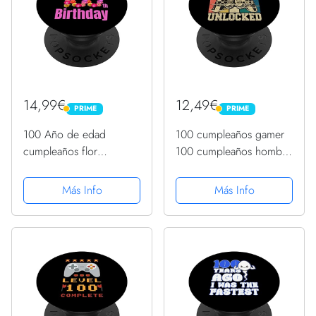
14,99€
12,49€
PRIME
PRIME
PRIME
PRIME
100 Año de edad
100 cumpleaños gamer
cumpleaños flor
100 cumpleaños hombre
cumpleaños cumpleaños
100 años PopSockets
es mi 100 cumpleaños
PopGrip Intercambiable
Más Info
Más Info
PopSockets PopGrip
Intercambiable