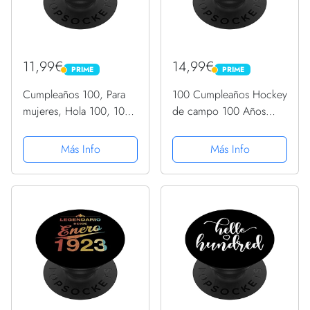
11,99€
14,99€
PRIME
PRIME
PRIME
PRIME
Cumpleaños 100, Para
100 Cumpleaños Hockey
mujeres, Hola 100, 100
de campo 100 Años
años, Lindo PopSockets
Hombre Mujer
PopGrip Intercambiable
PopSockets PopGrip
Más Info
Más Info
Intercambiable